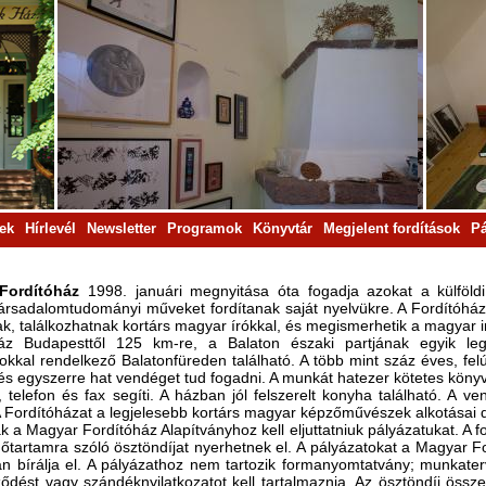
rek
Hírlevél
Newsletter
Programok
Könyvtár
Megjelent fordítások
Pá
ordítóház
1998. januári megnyitása óta fogadja azokat a külföldi 
 társadalomtudományi műveket fordítanak saját nyelvükre. A Fordítóhá
k, találkozhatnak kortárs magyar írókkal, és megismerhetik a magyar i
áz Budapesttől 125 km-re, a Balaton északi partjának egyik leg
kal rendelkező Balatonfüreden található. A több mint száz éves, felújí
 és egyszerre hat vendéget tud fogadni. A munkát hatezer kötetes könyv
 telefon és fax segíti. A házban jól felszerelt konyha található. A ve
 A Fordítóházat a legjelesebb kortárs magyar képzőművészek alkotásai dí
ak a Magyar Fordítóház Alapítványhoz kell eljuttatniuk pályázatukat. A 
dőtartamra szóló ösztöndíjat nyerhetnek el. A pályázatokat a Magyar F
n bírálja el. A pályázathoz nem tartozik formanyomtatvány; munkaterve
ződést vagy szándéknyilatkozatot kell tartalmaznia. Az ösztöndíj össze