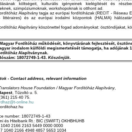
kodásának költségeit, kulturális igényeinek kielégítését és részb
eknek, szimpóziumoknak, workshopoknak is otthont ad.
rdítóház Alapítvány tagja az európai fordítóházak (RECIT - Réseau 
s littéraires) és az európai irodalmi központok (HALMA) hálózat
rdítóház Alapítvány köszönettel fogad adományokat: ösztöndíjakat, k
Magyar Fordítóház működését, könyvtárának fejlesztését, ösztönd
gyar irodalom külföldi megismertetését támogatja, ha adójának 1 
rdítóház Alapítványnak.
dószám:
18072749-1-43.
Köszönjük
.
tok - Contact address, relevant information
ranslators House Foundation / Magyar Fordítóház Alapítvány
,
dapest
, Tűzoltó u. 5.
(361) 215 40 75.
rdhaz@t-online.hu
forditohaz.hu
nce number: 18072749-1-43
mi és Hitelbank Rt.: BIC (SWIFT) OKHBHUHB
1040 2166 2163 5449 0000 0000
 1040 2166 4948 4857 5653 1034