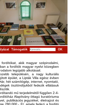
lyázat
Támogatók
OK
fordítókat, akik magyar szépirodalmi,
zban a fordítók magyar nyelvi közegben
rodalom legújabb alkotásait.
szebb településén, a nagy kulturális
tott épület, a Lipták Villa egész évben
tár, hét számítógép, internet, nyomtató,
ndégek ösztöndíjukból fedezik ellátásuk
szítik.
fordítandó mű terjedelmétől függően 2-4-
ordítóház Alapítvány öttagú kuratóriuma
t, publikációs jegyzéket, életrajzot és
ge 280.000.- Ft, amely fedezi a fordító