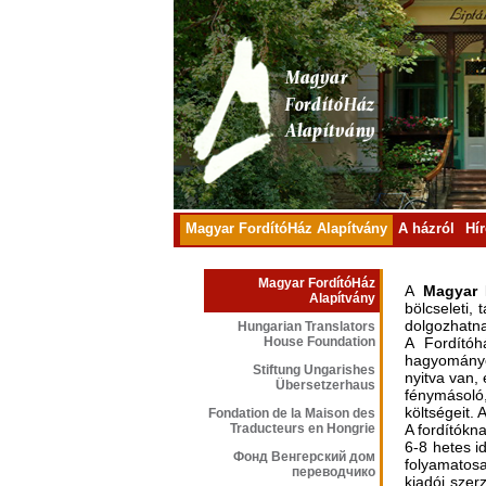
Magyar FordítóHáz Alapítvány
A házról
Hí
Magyar FordítóHáz
A
Magyar F
Alapítvány
bölcseleti,
dolgozhatna
Hungarian Translators
House Foundation
A Fordítóh
hagyományok
Stiftung Ungarishes
nyitva van,
Übersetzerhaus
fénymásoló,
költségeit.
Fondation de la Maison des
Traducteurs en Hongrie
A fordítókn
6-8 hetes i
Фонд Венгерский дом
folyamatosa
переводчико
kiadói szer