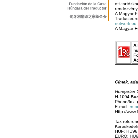
ott-tartóz
Fundación de la Casa
Húngara del Traductor
rendezvény
A Magyar Fo
匈牙利翻译之家基金会
Traducteur
network.eu
A Magyar Fo
A 
ma
Fo
A
Címek, ada
Hungarian T
H-1094
Bu
Phone/fax: 
E-mail:
mfo
Http://www.
Tax refere
Kereskedel
HUF: HU96 
EURO: HU67