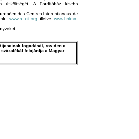
en útiköltségét. A Fordítóház kisebb
Européen des Centres Internationaux de
ának:
www.re-cit.org
illetve
www.halma-
önyveket.
íjasainak fogadását, röviden a
százalékát felajánlja a Magyar