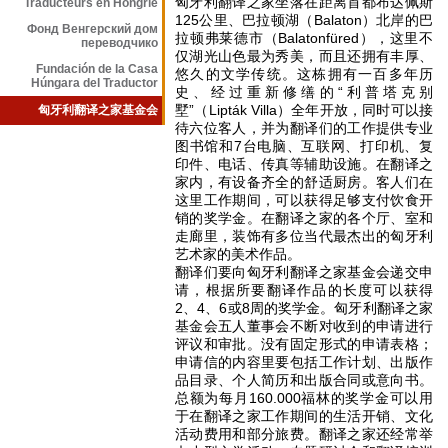
匈牙利翻译之家坐落在距离首都布达佩斯
Traducteurs en Hongrie
125公里、巴拉顿湖（Balaton）北岸的巴
Фонд Венгерский дом
拉顿弗莱德市（Balatonfüred），这里不
переводчико
仅湖光山色最为秀美，而且还拥有丰厚、
Fundación de la Casa
悠久的文学传统。这栋拥有一百多年历
Húngara del Traductor
史、经过重新修缮的“利普塔克别
墅”（Lipták Villa）全年开放，同时可以接
匈牙利翻译之家基金会
待六位客人，并为翻译们的工作提供专业
图书馆和7台电脑、互联网、打印机、复
印件、电话、传真等辅助设施。在翻译之
家内，有设备齐全的舒适厨房。客人们在
这里工作期间，可以获得足够支付饮食开
销的奖学金。在翻译之家的各个厅、室和
走廊里，装饰有多位当代最杰出的匈牙利
艺术家的美术作品。
翻译们要向匈牙利翻译之家基金会递交申
请，根据所要翻译作品的长度可以获得
2、4、6或8周的奖学金。匈牙利翻译之家
基金会五人董事会不断对收到的申请进行
评议和审批。没有固定形式的申请表格；
申请信的内容里要包括工作计划、出版作
品目录、个人简历和出版合同或意向书。
总额为每月160.000福林的奖学金可以用
于在翻译之家工作期间的生活开销、文化
活动费用和部分旅费。翻译之家还经常举