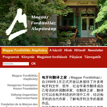
Magyar FordítóHáz Alapítvány
A házról
Hírek
Hírlevél
Newsletter
Programok
Könyvtár
Megjelent fordítások
Pályázat
Támogatók
OK
Magyar FordítóHáz
匈牙利翻译之家
（Magyar Fordítóház）
Alapítvány
自1998年1月正式开放以来接待了许多将
Hungarian Translators
匈牙利文学、哲学、社会学著作翻译成自
House Foundation
己母语的外国翻译家。在翻译之家，翻译
们可以在匈牙利语的环境中工作，结识匈
Stiftung Ungarishes
Übersetzerhaus
牙利的当代作家，了解匈牙利文学的最新
作品。
Fondation de la Maison des