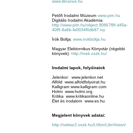
www.librarius.hu
Petőfi Irodalmi Múzeum
www.pim.hu
Digitális Irodalmi Akadémia:
http://www.pim.hu/object.90867f8f-d45e-
40f9-8a6b-fe0034f0db87.ivy
Írók Boltja:
www.irokboltja.hu
Magyar Elektornikus Könyvtár (régebbi
könyvek):
http://mek.oszk.hu/
Irodalmi lapok, folyóiratok
Jelenkor: www.jelenkor.net
Alföld www.alfoldfolyoirat.hu
Kalligram www.kalligram.com
Holmi www.holmi.org
Kritika www.kritikaonline.hu
Élet és irodalom www.es.hu
Megjelent könyvek adatai:
http://nektar2.oszk.hu/LVbin/LibriVision/