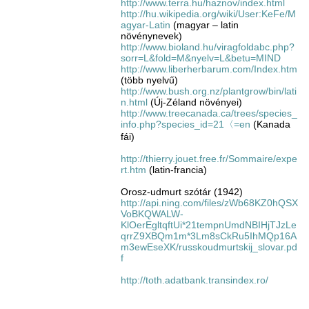
http://www.terra.hu/haznov/index.html
http://hu.wikipedia.org/wiki/User:KeFe/M
agyar-Latin
(magyar – latin
növénynevek)
http://www.bioland.hu/viragfoldabc.php?
sorr=L&fold=M&nyelv=L&betu=MIND
http://www.liberherbarum.com/Index.htm
(több nyelvű)
http://www.bush.org.nz/plantgrow/bin/lati
n.html
(Új-Zéland növényei)
http://www.treecanada.ca/trees/species_
info.php?species_id=21〈=en
(Kanada
fái)
http://thierry.jouet.free.fr/Sommaire/expe
rt.htm
(latin-francia)
Orosz-udmurt szótár (1942)
http://api.ning.com/files/zWb68KZ0hQSX
VoBKQWALW-
KlOerEgltqftUi*21tempnUmdNBIHjTJzLe
qrrZ9XBQm1m*3Lm8sCkRu5IhMQp16A
m3ewEseXK/russkoudmurtskij_slovar.pd
f
http://toth.adatbank.transindex.ro/