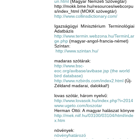
un.html
(Magyar Nemzeti Szövegtár)
http://mokk.bme.hu/resources/webcorpu
s/index_html (MOKK szövegtár)
http://www.collinsdictionary.com/
Igazságügyi Minisztérium Terminológiai
Adatbázis
http://www.termin.webzona.hu/TerminLar
ge.php
(magyar-angol-francia-német)
Színtan:
http://www.szintan.hu/
madaras szótárak:
http://www.bsc-
eoc.org/avibase/avibase.jsp (the world
bird database)
http://www.nzbirds.com/index2.html
(Új-
Zéldand madarai, dalokkal!)
lovas szótár, három nyelvű:
http://www.lovasok.hu/index.php?i=2014
www.ugeto.com/loszotar
Herman Ottó: A magyar halászat könyve
http://mek.niif.hu/03100/03104/html/inde
x.htm
növények:
növényhatározó