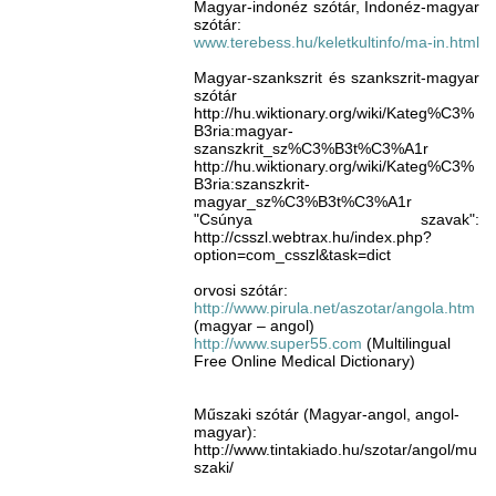
Magyar-indonéz szótár, Indonéz-magyar
szótár:
www.terebess.hu/keletkultinfo/ma-in.html
Magyar-szankszrit és szankszrit-magyar
szótár
http://hu.wiktionary.org/wiki/Kateg%C3%
B3ria:magyar-
szanszkrit_sz%C3%B3t%C3%A1r
http://hu.wiktionary.org/wiki/Kateg%C3%
B3ria:szanszkrit-
magyar_sz%C3%B3t%C3%A1r
"Csúnya szavak":
http://csszl.webtrax.hu/index.php?
option=com_csszl&task=dict
orvosi szótár:
http://www.pirula.net/aszotar/angola.htm
(magyar – angol)
http://www.super55.com
(Multilingual
Free Online Medical Dictionary)
Műszaki szótár (Magyar-angol, angol-
magyar):
http://www.tintakiado.hu/szotar/angol/mu
szaki/