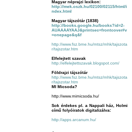
Magyar néprajzi lexikon:
http://mek.oszk.hu/02100/02115/html/i
ndex.html
Magyar tájszótár (1838)
http://books.google.hu/books?id=2-
AUAAAAYAAJ&printsec=frontcover#v
=onepage&q&f
http://www.fsz.bme.hu/mtsz/mhk/tajszota
r/tajszotar.htm
Elfelejtett szavak
http://elfelejtettszavak.blogspot.com/
Földrajzi tájszótár
http://www.fsz.bme.hu/mtsz/mhk/tajszota
r/tajszotar.htm
MI Micsoda?
http://www.mimicsoda.hu/
Sok érdekes pl. a Nappali ház, Holmi
című folyóiratok digitalizálva:
http://apps.arcanum.hu/