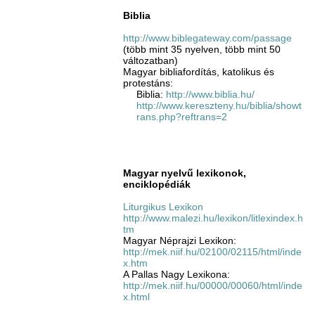
Biblia
http://www.biblegateway.com/passage
(több mint 35 nyelven, több mint 50
változatban)
Magyar bibliafordítás, katolikus és
protestáns:
Biblia:
http://www.biblia.hu/
http://www.kereszteny.hu/biblia/showt
rans.php?reftrans=2
Magyar nyelvű lexikonok,
enciklopédiák
Liturgikus Lexikon
http://www.malezi.hu/lexikon/litlexindex.h
tm
Magyar Néprajzi Lexikon:
http://mek.niif.hu/02100/02115/html/inde
x.htm
A Pallas Nagy Lexikona:
http://mek.niif.hu/00000/00060/html/inde
x.html