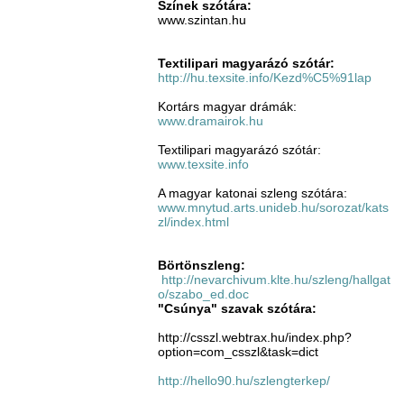
Színek szótára:
www.szintan.hu
Textilipari magyarázó szótár:
http://hu.texsite.info/Kezd%C5%91lap
Kortárs magyar drámák:
www.dramairok.hu
Textilipari magyarázó szótár:
www.texsite.info
A magyar katonai szleng szótára:
www.mnytud.arts.unideb.hu/sorozat/kats
zl/index.html
Börtönszleng:
http://nevarchivum.klte.hu/szleng/hallgat
o/szabo_ed.doc
"Csúnya" szavak szótára:
http://csszl.webtrax.hu/index.php?
option=com_csszl&task=dict
http://hello90.hu/szlengterkep/