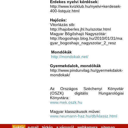
Érdekes nyelvi kérdések:
http://www.kvizklub.hu/nyelvi+kerdesek-
400-listquiz.html
Hajózás:
Vitorlázás stb:
http://hajoberles.jhl.hu/szotar.html
Magyar Bőgőshajó Nagyszótár:
http://bogoshajo.blog.hu/2010/01/31/ma
gyar_bogoshajo_nagyszotar_2_resz
Mondókák
http://mondokak.net/
Gyermekdalok, mondókák
http://www.pindurvilag.hu/gyermekdalok-
mondokak/
Az Országos Széchenyi Könyvtár
(OSZK) digitális Hungarológiai
Könyvtára:
www.mek.oszk.hu
Magyar klasszikusok művei:
www.neumann-haz.hu/db/klassz.html
linktár
e-mail
térkép
a városról
webkamera
sitemap