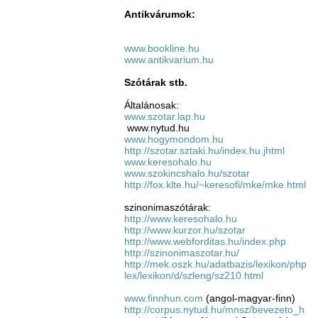
Antikvárumok:
www.bookline.hu
www.antikvarium.hu
Szótárak stb.
Általánosak:
www.szotar.lap.hu
www.nytud.hu
www.hogymondom.hu
http://szotar.sztaki.hu/index.hu.jhtml
www.keresohalo.hu
www.szokincshalo.hu/szotar
http://fox.klte.hu/~keresofi/mke/mke.html
szinonimaszótárak:
http://www.keresohalo.hu
http://www.kurzor.hu/szotar
http://www.webforditas.hu/index.php
http://szinonimaszotar.hu/
http://mek.oszk.hu/adatbazis/lexikon/php
lex/lexikon/d/szleng/sz210.html
www.finnhun.com
(angol-magyar-finn)
http://corpus.nytud.hu/mnsz/bevezeto_h