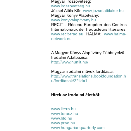
Magyar Írószövetség:
www.iroszovetseg.hu
József Attila Kör:
www.jozsefattilakor.hu
Magyar Könyv Alapítvány:
www.konyvalapitvany.hu
RECIT - Réseau Européen des Centres
Internationaux de Traducteurs littéraires:
www.recit-trad.eu
HALMA:
www.halma-
network.eu
A Magyar Könyv Alapítvány Többnyelvű
Irodalmi Adatbázisa:
http://www.hunlit.hu/
Magyar irodalmi művek forditásai:
http://www.translations.bookfoundation.h
u/forditasok/2?lid=1
Hirek az irodalmi életből:
www.litera.hu
www.terasz.hu
www.hlo.hu
www.prae.hu
www.hungarianquarterly.com