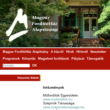
Magyar FordítóHáz Alapítvány
A házról
Hírek
Hírlevél
Newsletter
Programok
Könyvtár
Megjelent fordítások
Pályázat
Támogatók
OK
Hasznos linkek
Intézmények
Műfordítók Egyesülete:
www.muforditok.hu
Szépírók Társasága:
www.szepiroktarsasaga.hu