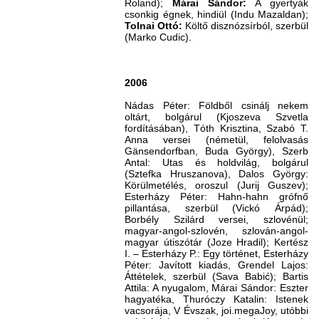
Roland);
Márai Sándor:
A gyertyák
csonkig égnek, hindiül (Indu Mazaldan);
Tolnai Ottó:
Költő disznózsírból, szerbül
(Marko Cudic).
2006
Nádas Péter: Földből csinálj nekem
oltárt, bolgárul (Kjoszeva Szvetla
fordításában), Tóth Krisztina, Szabó T.
Anna versei (németül, felolvasás
Gänsendorfban, Buda György), Szerb
Antal: Utas és holdvilág, bolgárul
(Sztefka Hruszanova), Dalos György:
Körülmetélés, oroszul (Jurij Guszev);
Esterházy Péter: Hahn-hahn grófnő
pillantása, szerbül (Vickó Árpád);
Borbély Szilárd versei, szlovénül;
magyar-angol-szlovén, szlován-angol-
magyar útiszótár (Joze Hradil); Kertész
I. – Esterházy P.: Egy történet, Esterházy
Péter: Javított kiadás, Grendel Lajos:
Áttételek, szerbül (Sava Babić); Bartis
Attila: A nyugalom, Márai Sándor: Eszter
hagyatéka, Thuróczy Katalin: Istenek
vacsorája, V Évszak, joi.megaJoy, utóbbi