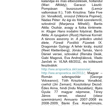
kalandjai és más elbeszélések, hollandul
(Mari Alföldy); Garaczi László:
Pompásan buszozunk (Lemúr
vallomásai II.), Tóth Krisztina: Take Five
(in: Vonalkód), oroszul (Viktoria Popinei);
Nádas Péter: Az égi és földi szerelemről,
szlovénül (Marjanca Mihelič); Bartis
Attila: Oszkár, avagy a fizika története.
in:
Kluger Hans
irodalmi folyóirat. Bartis
Attila:
A nyugalom (Rust),
Hamvai Kornél:
A táncos asszony in:
A
prikolics utolsó
élete, Füredi Fordítói Füzetek
IX.
Dragomán György: A fehér király, észtül
(Reet Klettenberg); Jónás Tamás, Varró
Dániel versei, szlovákul (Renáta Deák,
Gabi Magová, Eva Andrejčáková, Vlado
Janček in: VLNA 48/2011, és költészeti
fesztiválok:
http://ww.arspoetica.sk/cassovia/
,
http://ww.arspoetica.sk/2011/
; Magyar –
Román szlengszótár (George
Volceanov); Tóth Krisztina: Vonalkód,
csehül (Jiri Zeman); Kosztolányi Dezső:
Édes Anna, hindi (Indu Mazaldan); Illyés
Gyula: 77 magyar népmese, Térey
János versei, olaszul (olasz
szeminárium) Annuario 2007-2008 és
2008-2009; Bánki Éva: Aranyhímzés,