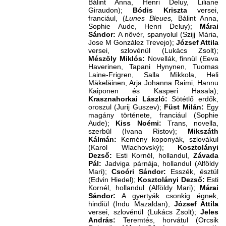
Bálint Anna, Henri Deluy, Liliane
Giraudon);
Bódis Kriszta
versei,
franciául, (
Lunes Bleues,
Bálint Anna,
Sophie Aude, Henri Deluy);
Márai
Sándor:
A nővér, spanyolul (Szijj Mária,
Jose M González Trevejo);
József Attila
versei, szlovénül (Lukács Zsolt);
Mészöly Miklós:
Novellák, finnül (Eeva
Haverinen, Tapani Hynynen, Tuomas
Laine-Frigren, Salla Mikkola, Heli
Mäkeläinen, Arja Johanna Raimi, Hannu
Kaiponen és Kasperi Hasala);
Krasznahorkai László:
Sötétlő erdők,
oroszul (Jurij Guszev);
Füst Milán:
Egy
magány története, franciául (Sophie
Aude);
Kiss Noémi:
Trans, novella,
szerbül (Ivana Ristov);
Mikszáth
Kálmán:
Kemény koponyák, szlovákul
(Karol Wlachovský);
Kosztolányi
Dezső:
Esti Kornél, hollandul,
Závada
Pál:
Jadviga párnája, hollandul (Alföldy
Mari);
Csoóri Sándor:
Esszék, észtül
(Edvin Hiedel);
Kosztolányi Dezső:
Esti
Kornél, hollandul (Alföldy Mari);
Márai
Sándor:
A gyertyák csonkig égnek,
hindiül (Indu Mazaldan),
József Attila
versei, szlovénül (Lukács Zsolt);
Jeles
András:
Teremtés, horvátul (Orcsik