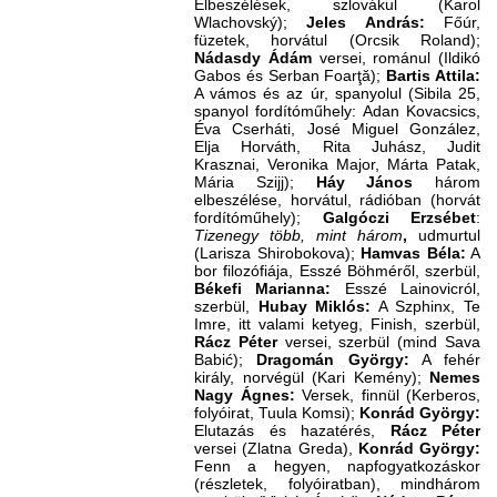
Elbeszélések, szlovákul (Karol
Wlachovský);
Jeles András:
Főúr,
füzetek, horvátul (Orcsik Roland);
Nádasdy Ádám
versei, románul (Ildikó
Gabos és Serban Foarţă);
Bartis Attila:
A vámos és az úr, spanyolul (Sibila 25,
spanyol fordítóműhely: Adan Kovacsics,
Éva Cserháti, José Miguel González,
Elja Horváth, Rita Juhász, Judit
Krasznai, Veronika Major, Márta Patak,
Mária Szijj);
Háy János
három
elbeszélése, horvátul, rádióban (horvát
fordítóműhely);
Galgóczi Erzsébet
:
Tizenegy több, mint három
,
udmurtul
(Larisza Shirobokova);
Hamvas Béla:
A
bor filozófiája, Esszé Böhméről, szerbül,
Békefi Marianna:
Esszé Lainovicról,
szerbül,
Hubay Miklós:
A Szphinx, Te
Imre, itt valami ketyeg, Finish, szerbül,
Rácz Péter
versei, szerbül (mind Sava
Babić);
Dragomán György:
A fehér
király, norvégül (Kari Kemény);
Nemes
Nagy Ágnes:
Versek, finnül (Kerberos,
folyóirat, Tuula Komsi);
Konrád György:
Elutazás és hazatérés,
Rácz Péter
versei (Zlatna Greda),
Konrád György:
Fenn a hegyen, napfogyatkozáskor
(részletek, folyóiratban), mindhárom