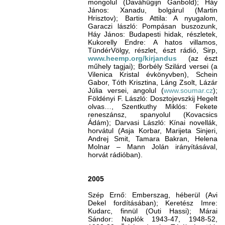
mongolul (Daváhügijn Ganbold); Háy
János: Xanadu, bolgárul (Martin
Hrisztov); Bartis Attila: A nyugalom,
Garaczi lászló: Pompásan buszozunk,
Háy János: Budapesti hidak, részletek,
Kukorelly Endre: A hatos villamos,
TündérVölgy, részlet, észt rádió, Sirp,
www.heemp.org/kirjandus
(az észt
műhely tagjai); Borbély Szilárd versei (a
Vilenica Kristal évkönyvben), Schein
Gabor, Tóth Krisztina, Láng Zsolt, Lázár
Júlia versei, angolul (
www.soumar.cz
);
Földényi F. László: Dosztojevszkij Hegelt
olvas…, Szentkuthy Miklós: Fekete
reneszánsz, spanyolul (Kovacsics
Ádám); Darvasi László: Kínai novellák,
horvátul (Asja Korbar, Marijeta Sinjeri,
Andrej Smit, Tamara Bakran, Helena
Molnar – Mann Jolán irányításával,
horvát rádióban).
2005
Szép Ernő: Emberszag, héberül (Avi
Dekel fordításában); Keretész Imre:
Kudarc, finnül (Outi Hassi); Márai
Sándor: Naplók 1943-47, 1948-52,