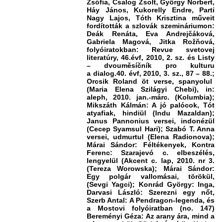
Zsófia, Csalog Zsolt, György Norbert,
Háy János, Kukorelly Endre, Parti
Nagy Lajos, Tóth Krisztina műveit
fordították a szlovák szemináriumon:
Deák Renáta, Eva Andrejčáková,
Gabriela Magová, Jitka Rožňová,
folyóiratokban: Revue svetovej
literatúry, 46.évf, 2010, 2. sz. és
Listy
– dvouměsíčník pro kulturu
a dialog.40. évf, 2010
, 3. sz.,
87 – 88.;
Orcsik Roland öt verse, spanyolul
(Maria Elena Szilágyi Chebi), in:
aleph, 2010. jan.-márc. (Kolumbia);
Mikszáth Kálmán: A jó palócok, Tót
atyafiak, hindiül (Indu Mazaldan);
Janus Pannonius versei, indonézül
(Cecep Syamsul Hari); Szabó T. Anna
versei, udmurtul (Elena Radionova);
Márai Sándor: Féltékenyek, Kontra
Ferenc: Szarajevó c. elbeszélés,
lengyelül (Akcent c. lap, 2010. nr 3.
(Tereza Worowska); Márai Sándor:
Egy polgár vallomásai, törökül,
(Sevgi Yagci); Konrád György: Inga,
Darvasi László: Szerezni egy nőt,
Szerb Antal: A Pendragon-legenda, és
a Mostovi folyóiratban (no. 147)
Bereményi Géza: Az arany ára, mind a