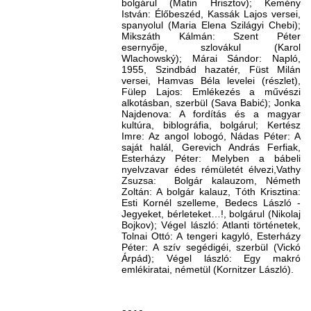
bolgárul (Matin Hrisztov); Kemény
István: Élőbeszéd, Kassák Lajos versei,
spanyolul (Maria Elena Szilágyi Chebi);
Mikszáth Kálmán: Szent Péter
esernyője, szlovákul (Karol
Wlachowský); Márai Sándor: Napló,
1955, Szindbád hazatér, Füst Milán
versei, Hamvas Béla levelei (részlet),
Fülep Lajos: Emlékezés a művészi
alkotásban, szerbül (Sava Babić); Jonka
Najdenova: A fordítás és a magyar
kultúra, biblográfia, bolgárul; Kertész
Imre: Az angol lobogó, Nádas Péter: A
saját halál, Gerevich András Ferfiak,
Esterházy Péter: Melyben a bábeli
nyelvzavar édes rémületét élvezi,Vathy
Zsuzsa: Bolgár kalauzom, Németh
Zoltán: A bolgár kalauz, Tóth Krisztina:
Esti Kornél szelleme, Bedecs László -
Jegyeket, bérleteket…!, bolgárul (Nikolaj
Bojkov); Végel lászló: Atlanti történetek,
Tolnai Ottó: A tengeri kagyló, Esterházy
Péter: A szív segédigéi, szerbül (Vickó
Árpád); Végel lászló: Egy makró
emlékiratai, németül (Kornitzer László).