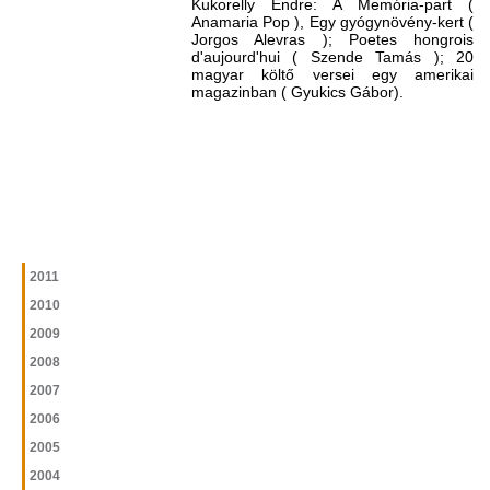
Kukorelly Endre: A Memória-part (
Anamaria Pop ), Egy gyógynövény-kert (
Jorgos Alevras ); Poetes hongrois
d'aujourd'hui ( Szende Tamás ); 20
magyar költő versei egy amerikai
magazinban ( Gyukics Gábor).
2011
2010
2009
2008
2007
2006
2005
2004