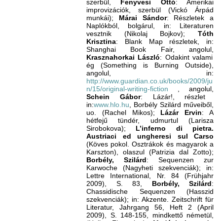
szerbül,
Fenyvesi Ottó
: Amerikai
improvizációk, szerbül (Vickó Árpád
munkái);
Márai Sándor
: Részletek a
Naplókból, bolgárul, in: Literaturen
vesztnik (Nikolaj Bojkov);
Tóth
Krisztina
: Blank Map részletek, in:
Shanghai Book Fair, angolul,
Krasznahorkai László
: Odakint valami
ég (Something is Burning Outside),
angolul, in:
http://www.guardian.co.uk/books/2009/ju
n/15/original-writing-fiction
, angolul,
Schein Gábor
: Lázár!, részlet
in:
www.hlo.hu
, Borbély Szilárd műveiből,
uo. (Rachel Mikos);
Lázár Ervin
: A
hétfejű tündér, udmurtul (Larisza
Sirobokova);
L’inferno di pietra.
Austriaci ed ungheresi sul Carso
(Köves pokol. Osztrákok és magyarok a
Karszton), olaszul (Patrizia dal Zotto);
Borbély, Szilárd
: Sequenzen zur
Karwoche (Nagyheti szekvenciák); in:
Lettre International, Nr. 84 (Frühjahr
2009), S. 83,
Borbély, Szilárd
:
Chassidische Sequenzen (Hasszid
szekvenciák); in: Akzente. Zeitschrift für
Literatur, Jahrgang 56, Heft 2 (April
2009), S. 148-155, mindkettő németül,