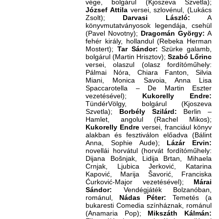
vége, bolgárul (Kjoszeva Szvetla);
József Attila
versei, szlovénul, (Lukács
Zsolt);
Darvasi László:
A
könyvmutatványosok legendája, csehül
(Pavel Novotny);
Dragomán György:
A
fehér király, hollandul (Rebeka Herman
Mostert);
Tar Sándor:
Szürke galamb,
bolgárul (Martin Hrisztov);
Szabó Lőrinc
versei, olaszul (olasz fordítóműhely:
Pálmai Nóra, Chiara Fanton, Silvia
Miani, Monica Savoia, Anna Lisa
Spaccarotella – De Martin Eszter
vezetésével);
Kukorelly Endre:
TündérVölgy, bolgárul (Kjoszeva
Szvetla);
Borbély Szilárd:
Berlin –
Hamlet, angolul (Rachel Mikos);
Kukorelly Endre
versei, franciául könyv
alakban és fesztiválon előadva (Bálint
Anna, Sophie Aude);
Lázár Ervin:
novellái horvátul (horvát fordítóműhely:
Dijana Bošnjak, Lidija Brtan, Mihaela
Crnjak, Ljubica Jerković, Katarina
Kapović, Marija Šavorić, Franciska
Ćurković-Major vezetésével);
Márai
Sándor:
Vendégjáték Bolzanóban,
románul,
Nádas Péter:
Temetés (a
bukaresti Comedia színháznak, románul
(Anamaria Pop);
Mikszáth Kálmán: