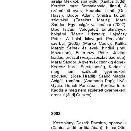
siratja Mexikót, spanyolul (Xantus Judit);
Kertész Imre: Sorstalanság, finnül, A
száműzött nyelv, Heuréka, finnül (Outi
Hassi); Bodor Ádám: Sinistra körzet,
szlovákul (Fazekas Mária); Márai
Sándor: Egy polgár vallomásai (2002),
Bibó István: Válogatott tanulmányok,
bolgárul (Martin Hrisztov); Hajnóczy
Péter: A halál kilovagolt Perzsiából,
szerbül (2002) (Marko Cudic); Kaffka
Margit: Színek és évek, hindiül (Indu
Mazaldan); Esterházy Péter: Javított
kiadás, oroszul (Vszjacseszlav Szereda);
Márai Sándor: A gyertyák csonkig égnek,
Kertész Imre: Sorstalanság, Kaddis a
meg nem született gyermekért,
szlovénül (Jože Hradil); Szabó Magda:
Abigél, románul (Anamaria Pop); Illyés
Gyula: Hunok Párizsban, Kertész Imre:
Kaddis a meg nem született gyermekért,
oroszul (Jurij Guszev).
2002
Kosztolányi Dezső: Pacsirta, spanyolul
(Xantus Judit fordításában); Tolnai Ottó: