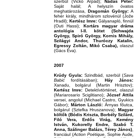
szerbül (Vickó Árpád);
Nádas Péter:
Saját halál; A helyszín óvatos
meghatározása,
Dragomán György:
A
fehér király, mindhárom szlovénül (Jože
Hradil);
Kertész Imre:
Gályanapló, finnül
(Outi Hassi);
Kortárs magyar dráma
antológia I-II. kötet
(Schwajda
György, Spiró György, Kornis Mihály,
Szilágyi Andor, Thuróczy Katalin,
Egressy Zoltán, Mikó Csaba),
olaszul
(Gács Éva).
2007
Krúdy Gyula:
Szindbád, szerbül (
Sava
Babić
fordításában);
Háy János:
Xanadu, bolgárul (Martin Hrisztov);
Kertész Imre:
Detektívtörténet, olaszul
(Mariarosario Sciglitiano);
József Attila
versei, angolul (Michael Castro, Gyukics
Gábor);
Márton László:
Árnyas főutca,
bolgárul (Sztefka Hruszanova);
Magyar
költők (Bódis Kriszta, Borbély Szilárd,
Filó Vera, Erdős Virág, Kemény
István, Kukorelly Endre, Szabó T.
Anna, Szálinger Balázs, Térey János)
,
franciául (
Action
Poétique
, Sophie Aude,