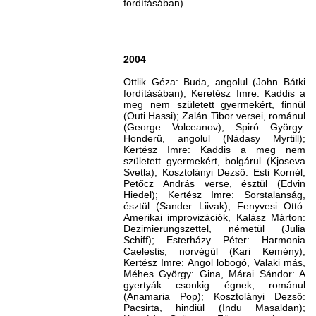
fordításában).
2004
Ottlik Géza: Buda, angolul (John Bátki
fordításában); Keretész Imre: Kaddis a
meg nem született gyermekért, finnül
(Outi Hassi); Zalán Tibor versei, románul
(George Volceanov); Spiró György:
Honderü, angolul (Nádasy Myrtill);
Kertész Imre: Kaddis a meg nem
született gyermekért, bolgárul (Kjoseva
Svetla); Kosztolányi Dezső: Esti Kornél,
Petőcz András verse, észtül (Edvin
Hiedel); Kertész Imre: Sorstalanság,
észtül (Sander Liivak); Fenyvesi Ottó:
Amerikai improvizációk, Kalász Márton:
Dezimierungszettel, németül (Julia
Schiff); Esterházy Péter: Harmonia
Caelestis, norvégül (Kari Kemény);
Kertész Imre: Angol lobogó, Valaki más,
Méhes György: Gina, Márai Sándor: A
gyertyák csonkig égnek, románul
(Anamaria Pop); Kosztolányi Dezső:
Pacsirta, hindiül (Indu Masaldan);