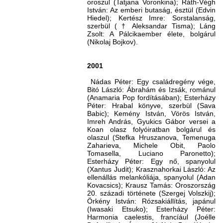
oroszul (Tatjana Voronkina); Ráth-Végh
István: Az emberi butaság, észtül (Edvin
Hiedel); Kertész Imre: Sorstalanság,
szerbül ( † Aleksandar Tisma); Láng
Zsolt: A Pálcikaember élete, bolgárul
(Nikolaj Bojkov).
2001
Nádas Péter: Egy családregény vége,
Bitó László: Ábrahám és Izsák, románul
(Anamaria Pop fordításában); Esterházy
Péter: Hrabal könyve, szerbül (Sava
Babic); Kemény István, Vörös István,
Imreh András, Gyukics Gábor versei a
Koan olasz folyóiratban bolgárul és
olaszul (Stefka Hruszanova, Temenuga
Zaharieva, Michele Obit, Paolo
Tomasella, Luciano Paronetto);
Esterházy Péter: Egy nő, spanyolul
(Xantus Judit); Krasznahorkai László: Az
ellenállás melankóliája, spanyolul (Adan
Kovacsics); Krausz Tamás: Oroszország
20. századi története (Szergej Volszkij);
Örkény István: Rózsakiállítás, japánul
(Iwasaki Etsuko); Esterházy Péter:
Harmonia caelestis, francíául (Joélle