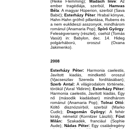
(Heike Flemming);
Madách Imre
: Az
ember tragédiája, szerbül,
Hamvas
Béla
: A magyar Hüperion, szerbül (Sava
Babić);
Esterházy Péter
: Hrabal könyve,
Hahn-Hahn grófnő pillantása, Rubens és
a nem euklideszi asszonyok, mindhárom
románul (Anamaria Pop);
Spíró György
:
Feleségverseny (részlet), csehül (Tomás
Vasút) in: Babylon, dec. 14. Hideg
polgárháború, oroszul (Oxana
Jakimenko).
2008
Esterházy Péter:
Harmonia caelestis,
Javított kiadás, mindkettő oroszul
(Vjacseszlav Szereda fordításában);
Szerb Antal:
A
világirodalom története,
törökül (Vural Yildirim);
Esterházy Péter:
Harmonia caelestis, Javított kiadás, Egy
nő (második kiadásban) mindhárom
románul (Anamaria Pop);
Tolnai Ottó
:
Költő disznózsírból, szerbül (Marko
Cudic);
Dragomán György:
A fehér
király, németül (Kornitzer László);
Füst
Milán:
Szakadék, franciául (Sophie
Aude);
Nádas Péter:
Egy családregény