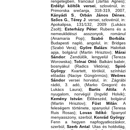
rengetegben, franciául (Járfás Ágnes);
Erdélyi költők versei
, szlovénül, in:
Primorska srečanja, 318-319, 2007,
Kányádi S
.,
Orbán János Dénes
,
Szőcs G.
,
Térey J
. versei, szlovénül, in:
Apokalipsa, 131/132, 2009 (Lukács
Zsolt);
Esterházy Péter
: Rubens és a
nemeuklidészi asszonyok, románul
(Anamaria Pop);
Szabó Borbála
:
Budapesti napló, angolul, in: Bridges
(Szabó Vera);
Györe Balázs
: Halottak
apja, bolgárul (Martin Hrisztov);
Márai
Sándor
: Zendülők, lengyelül (Tereza
Worowska);
Tolnai Ottó
: Balkáni babér,
bosnyákul (Radics Viktória);
Spiró
György
: Kvartett, törökül, színházi
előadás (Naciye Güngörmüs);
Weöres
Sándor
versei horvátul, in: Zágrábi
rádió, 3. adó, (Marko Gregorić és
Lukács Laura);
Bartis Attila
: A
nyugalom, norvégül (Ingvild Holvik);
Kemény István
: Élőbeszéd, bolgárul
(Martin Hrisztov);
Füst Milán
: A
feleségem története, spanyolul (Teresa
Ruis Rosas);
Lovas Ildikó
: Spanyol
menyasszony, szerbül,
Konrád György
:
Fenn a hegyen napfogyatkozáskor,
szerbül,
Szerb Antal
: Utas és holdvilág,