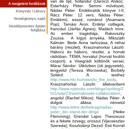
van de tijd, hollandul (Daróczi Anikó);
A megjelent fordítások
Esterházy Péter: Semmi művészet,
Nádas Péter: Emlékiratók könyve I-II,
Könyvtár / Library
Rácz Péter: 12 vers, Nádas Péter:
Vendégkönyv, sajtó
Emlékmű, esszé, románul (Anamaria
Pop); Tamási Áron: Erdélyi csillagok,
Akadálymentes épület
franciául (Járfás Ágnes); Madách Imre:
felújítása
Az ember tragédiája, Rakovszky
Zsuzsa: A kígyó árnyéka, Mikszáth
Kálmán: Bede Anna tartozása, A néhai
bárány (részlet), Krasznahorkai László:
Háború és háború, részlet, a horvát
rádióban, TEMA, horvátul (horvát fordító
csoport); a Visegrádi költőnők versei;
Márai Sándor: Útközben (úti jegyzetek),
lengyelül (Tereza Worowska); Borbély
Szilárd: A testhez
http://www.hlo.hu/news/to_the_body
,
Krasznahorkai László: állatvanbent
http://www.nybooks.com/blogs/nyrblog/2
011/sep/23/animalinside-collaboration/
,
angolul (Rachel Mikos); Nádas Péter: A
dolgok állása, németül
http://www.lettre.de/beitrag/nadas-
peter_der-stand-der-dinge
(Heike
Flemming); Grendel Lajos: Theszeusz
és a fekete özvegy, oroszul (Vjacseszlav
Szereda); Kosztolányi Dezső: Esti Kornél