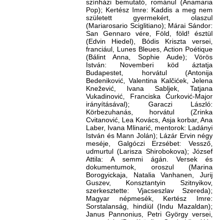
színházi bemutató, románul (Anamaria
Pop); Kertész Imre: Kaddis a meg nem
született gyermekért, olaszul
(Mariarosario Sciglitiano); Márai Sándor:
San Gennaro vére, Föld, föld! észtül
(Edvin Hiedel), Bódis Kriszta versei,
franciául, Lunes Bleues, Action Poétique
(Bálint Anna, Sophie Aude); Vörös
István: Novemberi köd áztatja
Budapestet, horvátul (Antonija
Bedeniković, Valentina Kalčićek, Jelena
Knežević, Ivana Sabljek, Tatjana
Vukadinović, Franciska Ćurković-Major
irányításával); Garaczi László:
Körbezuhanás, horvátul (Zrinka
Cvitanović, Lea Kovács, Asja korbar, Ana
Laber, Ivana Mlinarić, mentorok: Ladányi
István és Mann Jolán); Lázár Ervin négy
meséje, Galgóczi Erzsébet: Vessző,
udmurtul (Larisza Shirobokova); József
Attila: A semmi ágán. Versek és
dokumentumok, oroszul (Marina
Borogyickaja, Natalia Vanhanen, Jurij
Guszev, Konsztantyin Szitnyikov,
szerkesztette: Vjacseszlav Szereda);
Magyar népmesék, Kertész Imre:
Sorstalanság, hindiül (Indu Mazaldan);
Janus Pannonius, Petri György versei,