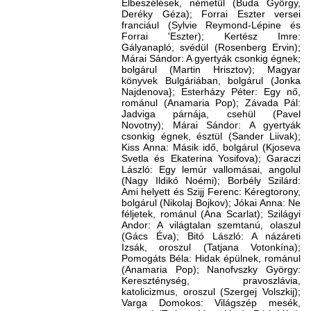
Elbeszélések, németül (Buda György,
Deréky Géza); Forrai Eszter versei
franciául (Sylvie Reymond-Lépine és
Forrai 'Eszter); Kertész Imre:
Gályanapló, svédül (Rosenberg Ervin);
Márai Sándor: A gyertyák csonkig égnek;
bolgárul (Martin Hrisztov); Magyar
könyvek Bulgáriában, bolgárul (Jonka
Najdenova}; Esterházy Péter: Egy nő,
románul (Anamaria Pop); Závada Pál:
Jadviga párnája, csehül (Pavel
Novotny); Márai Sándor: A gyertyák
csonkig égnek, észtül (Sander Liivak);
Kiss Anna: Másik idő, bolgárul (Kjoseva
Svetla és Ekaterina Yosifova); Garaczi
László: Egy lemúr vallomásai, angolul
(Nagy Ildikó Noémi); Borbély Szilárd:
Ami helyett és Szijj Ferenc: Kéregtorony,
bolgárul (Nikolaj Bojkov); Jókai Anna: Ne
féljetek, románul (Ana Scarlat); Szilágyi
Andor: A világtalan szemtanú, olaszul
(Gács Éva); Bitó László: A názáreti
Izsák, oroszul (Tatjana Votonkína);
Pomogáts Béla: Hidak épülnek, románul
(Anamaria Pop); Nanofvszky György:
Kereszténység, pravoszlávia,
katolicizmus, oroszul (Szergej Volszkij);
Varga Domokos: Világszép mesék,