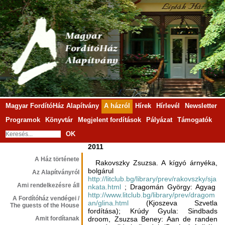
Magyar FordítóHáz Alapítvány
A házról
Hírek
Hírlevél
Newsletter
Programok
Könyvtár
Megjelent fordítások
Pályázat
Támogatók
OK
2011
A Ház története
Rakovszky Zsuzsa. A kígyó árnyéka,
bolgárul
Az Alapítványról
http://litclub.bg/library/prev/rakovszky/sja
Ami rendelkezésre áll
nkata.html
; Dragomán György: Agyag
http://www.litclub.bg/library/prev/dragom
A Fordítóház vendégei /
an/glina.html
(Kjoszeva Szvetla
The guests of the House
fordítása); Krúdy Gyula: Sindbads
Amit fordítanak
droom, Zsuzsa Beney: Aan de randen