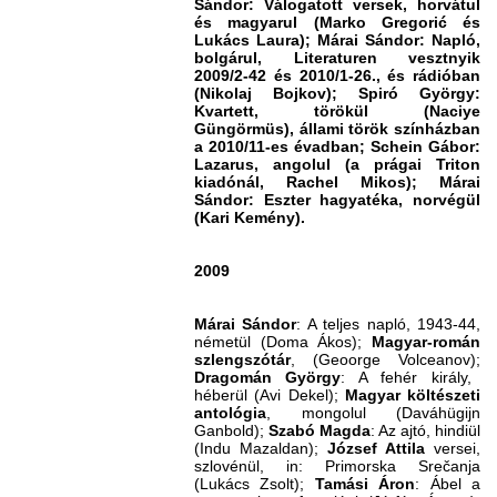
Sándor: Válogatott versek, horvátul
és magyarul (Marko Gregorić és
Lukács Laura); Márai Sándor: Napló,
bolgárul, Literaturen vesztnyik
2009/2-42 és 2010/1-26., és rádióban
(Nikolaj Bojkov); Spiró György:
Kvartett, törökül (Naciye
Güngörmüs), állami török színházban
a 2010/11-es évadban; Schein Gábor:
Lazarus, angolul (a prágai Triton
kiadónál, Rachel Mikos); Márai
Sándor: Eszter hagyatéka, norvégül
(Kari Kemény).
2009
Márai Sándor
: A teljes napló, 1943-44,
németül (Doma Ákos);
Magyar-román
szlengszótár
, (Geoorge Volceanov);
Dragomán György
: A fehér király,
héberül (Avi Dekel);
Magyar költészeti
antológia
, mongolul (Daváhügijn
Ganbold);
Szabó Magda
: Az ajtó, hindiül
(Indu Mazaldan);
József Attila
versei,
szlovénül, in: Primorska Srečanja
(Lukács Zsolt);
Tamási Áron
: Ábel a