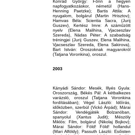
Konrád György: Fönn a hegyen
napfogyatkozáskor, németül (Hans-
Henning Paetzke); Bartis Attila: A
nyugalom, bolgárul (Martin Hrisztov);
Hamvas Béla: Scientia Sacra, (Jurij
Guszev), Kertész Imre: A száműzött
nyelv (Elena Malihina, Vjacseszlav
Szereda), Nádas Péter: A szabadság
tréningjei (Jurij Guszev, Elena Malihina,
Vjacseszlav Szereda, Elena Sakirova),
Bart István: Oroszoknak magyarokról
(Tatjana Voronkina), oroszul.
2003
Kányádi Sándor: Mesék, Illyés Gyula:
Oroszország, Békés Pál: A kétbalkezes
varázsló, oroszul (Tatjana Voronkina
fordításában); Végel László: Időírás,
időközben, szerbül (Vickó Árpád); Márai
Sándor: Vendégjáték Bolzanóban,
spanyolul (Xantus Judit); Mészöly
Miklós: Film, bolgárul (Nikolaj Bojkov);
Márai Sándor: Föld! Föld! hollandul
(Mari Alföldy); Passuth László: Esőisten