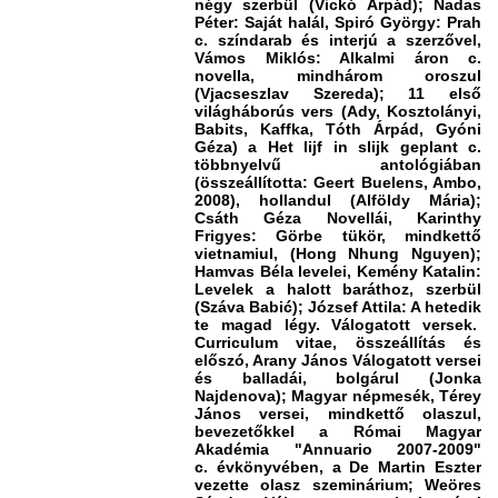
négy szerbül (Vickó Árpád); Nadas
Péter: Saját halál, Spiró György: Prah
c. színdarab és interjú a szerzővel,
Vámos Miklós: Alkalmi áron c.
novella, mindhárom oroszul
(Vjacseszlav Szereda); 11 első
világháborús vers (Ady, Kosztolányi,
Babits, Kaffka, Tóth Árpád, Gyóni
Géza) a Het lijf in slijk geplant c.
többnyelvű antológiában
(összeállította: Geert Buelens, Ambo,
2008), hollandul (Alföldy Mária);
Csáth Géza Novellái, Karinthy
Frigyes: Görbe tükör, mindkettő
vietnamiul, (
Hong Nhung Nguyen);
Hamvas Béla levelei, Kemény Katalin:
Levelek a halott baráthoz, szerbül
(Száva Babić);
József Attila: A hetedik
te magad légy. Válogatott versek.
Curriculum vitae, összeállítás és
előszó, Arany János Válogatott versei
és balladái, bolgárul (Jonka
Najdenova); Magyar népmesék, Térey
János versei, mindkettő olaszul,
bevezetőkkel a Római Magyar
Akadémia "Annuario 2007-2009"
c. évkönyvében, a De Martin Eszter
vezette olasz szeminárium; Weöres