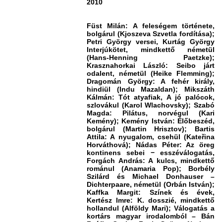
2010
Füst Milán: A feleségem története,
bolgárul (Kjoszeva Szvetla fordítása);
Petri György versei, Kurtág György
Interjúkötet, mindkettő németül
(Hans-Henning Paetzke);
Krasznahorkai László: Seibo járt
odalent, németül (Heike Flemming);
Dragomán György: A fehér király,
hindiül (Indu Mazaldan); Mikszáth
Kálmán: Tót atyafiak, A jó palócok,
szlovákul (Karol Wlachovsky); Szabó
Magda: Pilátus, norvégul (Kari
Kemény); Kemény István: Élőbeszéd,
bolgárul (Martin Hrisztov); Bartis
Attila: A nyugalom, csehül (Kateřina
Horváthová); Nádas Péter: Az öreg
kontinens sebei − esszéválogatás,
Forgách András: A kulcs, mindkettő
románul (Anamaria Pop); Borbély
Szilárd és Michael Donhauser –
Dichterpaare, németül (Orbán István);
Kaffka Margit: Színek és évek,
Kertész Imre: K. dosszié, mindkettő
hollandul (Alföldy Mari); Válogatás a
kortárs magyar irodalomból –
Bán