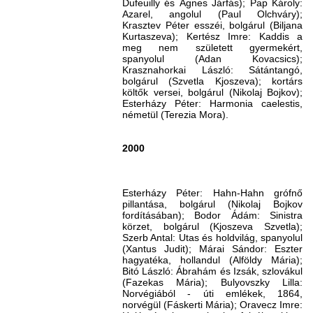
Dufeuilly és Ágnes Járfás); Pap Károly:
Azarel, angolul (Paul Olchváry);
Krasztev Péter esszéi, bolgárul (Biljana
Kurtaszeva); Kertész Imre: Kaddis a
meg nem született gyermekért,
spanyolul (Adan Kovacsics);
Krasznahorkai László: Sátántangó,
bolgárul (Szvetla Kjoszeva); kortárs
költők versei, bolgárul (Nikolaj Bojkov);
Esterházy Péter: Harmonia caelestis,
németül (Terezia Mora).
2000
Esterházy Péter: Hahn-Hahn grófnő
pillantása, bolgárul (Nikolaj Bojkov
fordításában); Bodor Ádám: Sinistra
körzet, bolgárul (Kjoszeva Szvetla);
Szerb Antal: Utas és holdvilág, spanyolul
(Xantus Judit); Márai Sándor: Eszter
hagyatéka, hollandul (Alföldy Mária);
Bitó László: Ábrahám és Izsák, szlovákul
(Fazekas Mária); Bulyovszky Lilla:
Norvégiából - úti emlékek, 1864,
norvégül (Fáskerti Mária); Oravecz Imre: