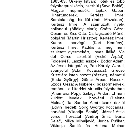
1983-89, Örkény István: Tóték és több
folyóiratpublikáció, szerbül (Sava Babić);
Magyar népmesék, Lipták Gábor:
Hínártündérek, Kertész Imre:
Sorstalanság, hindiül (Indu Mazaldan);
Kertész Imre: A száműzött nyelv,
hollandul (Alföldy Mari); Csáth Géza:
Opium és Kiss Ottó: Csillagszedő Márió,
bolgárul (Martin Hrisztov); Kertész Imre:
Kudarc, norvégül (Kari Kemény);
Kertész Imre: Kaddis a meg nem
született gyermekért, Lovas Ildikó: Via
del Corso, szerbül (Vickó Árpád);
Földényi F. László: esszék, Bodor Ádám:
Az érsek látogatása, Pap Károly: Azarel,
spanyolul (Adan Kovacsics); Grecsó
Krisztián: Isten hozott (részlet), németül
(Buda György); Göncz Árpád: Rácsok,
Szőcs Géza: A kisbereki böszörmények,
románul, a LiterNet virtuális folyóiratban
(Anamaria Pop); Szilágyi Andor: El nem
küldött levelek, horvátul (Helena
Molnar); Tar Sándor: A mi utcánk, észtül
(Edvin Hiedel); Spiró György: Koccanás,
horvátul (Viktorija Šantić); József Attila
versei, horvátul (Andrej Šmit, Ivana
Delač, Milka Mihaljević, Jurica Puškar,
Viktorija Šantić és Helena Molnar