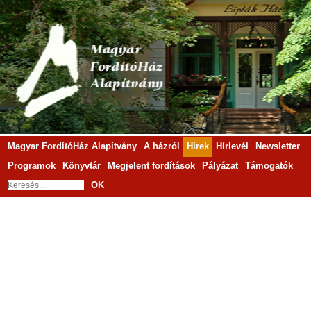
Magyar FordítóHáz Alapítvány
A házról
Hírek
Hírlevél
Newsletter
Programok
Könyvtár
Megjelent fordítások
Pályázat
Támogatók
OK