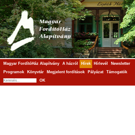
Magyar FordítóHáz Alapítvány
A házról
Hírek
Hírlevél
Newsletter
Programok
Könyvtár
Megjelent fordítások
Pályázat
Támogatók
OK