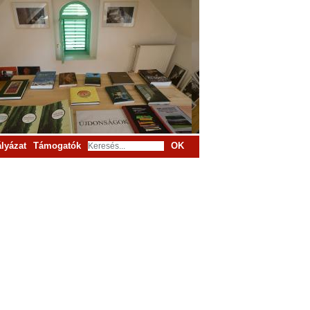
lyázat
Támogatók
OK