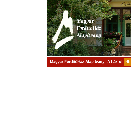
Magyar FordítóHáz Alapítvány
A házról
Hí