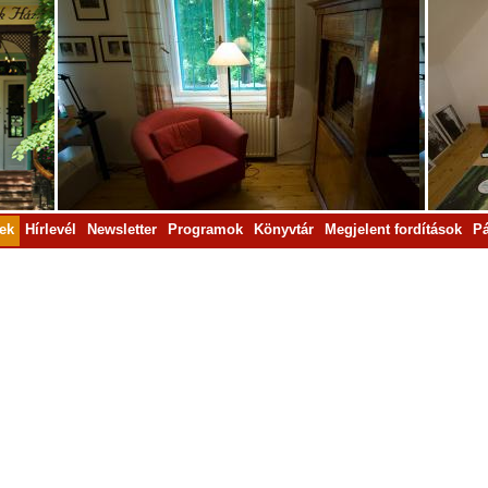
rek
Hírlevél
Newsletter
Programok
Könyvtár
Megjelent fordítások
Pá