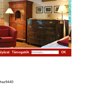
lyázat
Támogatók
OK
tohaz9440