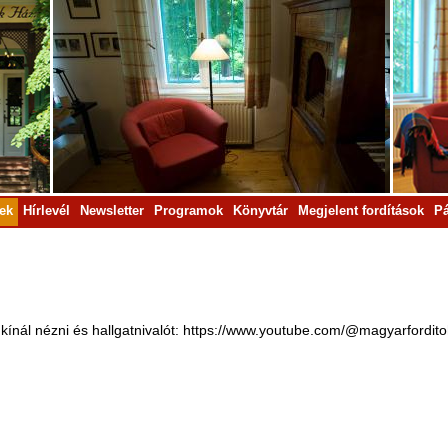
rek
Hírlevél
Newsletter
Programok
Könyvtár
Megjelent fordítások
Pá
 kínál nézni és hallgatnivalót: https://www.youtube.com/@magyarfordi