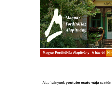
Magyar FordítóHáz Alapítvány
A házról
Hí
Alapítványunk
youtube csatornája
szintén