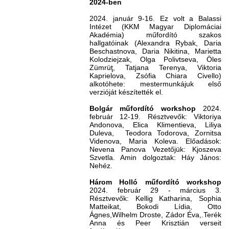
2024-ben
2024. január 9-16. Ez volt a Balassi
Intézet (KKM Magyar Diplomáciai
Akadémia) műfordító szakos
hallgatóinak (Alexandra Rybak, Daria
Beschastnova, Daria Nikitina, Marietta
Kolodziejzak, Olga Polivtseva, Öles
Zümrüţ, Tatjana Terenya, Viktoria
Kaprielova, Zsófia Chiara Civello)
alkotóhete: mestermunkájuk első
verzióját készítették el.
Bolgár műfordító workshop
2024.
február 12-19. Résztvevők: Viktoriya
Andonova, Elica Klimentieva, Liliya
Duleva, Teodora Todorova, Zornitsa
Videnova, Maria Koleva. Előadások:
Nevena Panova Vezetőjük: Kjoszeva
Szvetla. Amin dolgoztak: Háy János:
Nehéz.
Három Holló műfordító workshop
2024. február 29 - március 3.
Résztvevők: Kellig Katharina, Sophia
Matteikat, Bokodi Lídia, Otto
Ágnes,Wilhelm Droste, Zádor Éva,.Terék
Anna és Peer Krisztián verseit