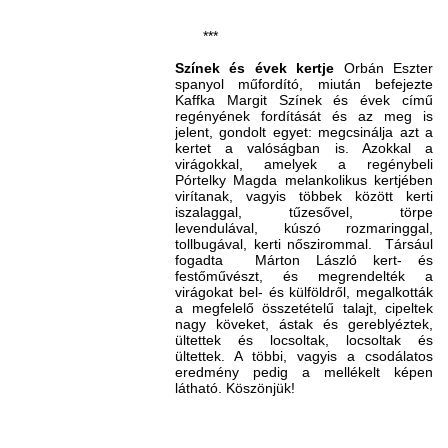
***
Színek és évek kertje
Orbán Eszter
spanyol műfordító, miután befejezte
Kaffka Margit Színek és évek című
regényének fordítását és az meg is
jelent, gondolt egyet: megcsinálja azt a
kertet a valóságban is. Azokkal a
virágokkal, amelyek a regénybeli
Pórtelky Magda melankolikus kertjében
virítanak, vagyis többek között kerti
iszalaggal, tűzesővel, törpe
levendulával, kúszó rozmaringgal,
tollbugával, kerti nőszirommal. Társául
fogadta Márton László kert- és
festőművészt, és megrendelték a
virágokat bel- és külföldről, megalkották
a megfelelő összetételű talajt, cipeltek
nagy köveket, ástak és gereblyéztek,
ültettek és locsoltak, locsoltak és
ültettek. A többi, vagyis a csodálatos
eredmény pedig a mellékelt képen
látható. Köszönjük!