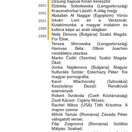
Dzsung hajóval Kínán keresztül
2003
Elzbieta Sobolewska (Lengyelország)
Krasznahorkai László: A világ megy
2002
Abdallah Al Naggar (Egyiptom) Vörös
István: Loni és a Varázsvár,
2001
Kutatómunka: a magyar irodalom és
2000
kultúra képe az arab világban
Nelly Dimova (Bulgária) Szabó Magda:
1999
Für Elise;
Tereza Worowska (Lengyelország)
Hamvas Béla: Olbrin Joachim
csodálatos utazása
Marko Čudić (Szerbia) Szabó Magda:
Ókút;
Jonka Najdenova (Bulgária) Magyar
Kulturális Szótár; Esterházy Péter: Kis
magyar pornográfia;
Karol Wlachovský (Szlovákia)
Kosztolányi Dezső: Rendkívüli
események
Robert Svoboda (Cseh Köztársaság)
Zsolt Kácsor: Cigány Mózes
;
Rachel Mikos (USA) Tóth Krisztina: A
majom szeme
Mihók Tamás (Románia) Závada Péter
válogatott versei;
Filip Zsigmond (Románia) Szöllősi
Mátyás: Szabad;