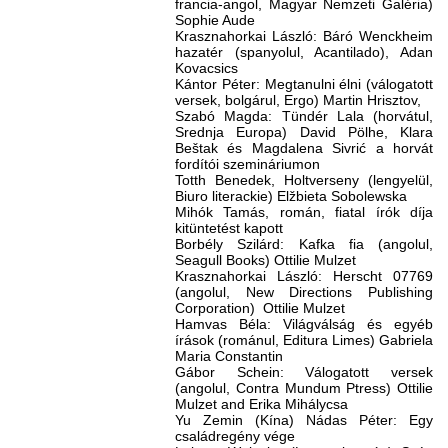
francia-angol, Magyar Nemzeti Galéria)
Sophie Aude
Krasznahorkai László: Báró Wenckheim
hazatér (spanyolul, Acantilado), Adan
Kovacsics
Kántor Péter: Megtanulni élni (válogatott
versek, bolgárul, Ergo) Martin Hrisztov,
Szabó Magda: Tündér Lala (horvátul,
Srednja Europa)
David Pölhe, Klara
Beštak és Magdalena Sivrić a horvát
fordítói szemináriumon
Totth Benedek, Holtverseny (lengyelül,
Biuro literackie) Elžbieta Sobolewska
Mihók Tamás, román, fiatal írók díja
kitüntetést kapott
Borbély Szilárd: Kafka fia (angolul,
Seagull Books) Ottilie Mulzet
Krasznahorkai László: Herscht 07769
(angolul, New Directions Publishing
Corporation) Ottilie Mulzet
Hamvas Béla: Világválság és egyéb
írások (románul, Editura Limes) Gabriela
Maria Constantin
Gábor Schein: Válogatott versek
(angolul, Contra Mundum Ptress) Ottilie
Mulzet and Erika Mihálycsa
Yu Zemin (Kína) Nádas Péter: Egy
családregény vége