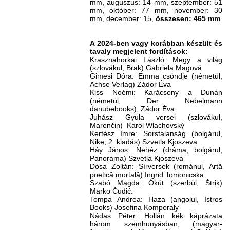
mm, auguszus: 14 mm, szeptember: 51
mm, október: 77 mm, november: 30
mm, december: 15,
összesen: 465 mm
A 2024-ben vagy korábban készült és
tavaly megjelent fordítások:
Krasznahorkai László: Megy a világ
(szlovákul, Brak) Gabriela Magová
Gimesi Dóra: Emma csöndje (németül,
Achse Verlag) Zádor Éva
Kiss Noémi: Karácsony a Dunán
(németül, Der Nebelmann
danubebooks), Zádor Éva
Juhász Gyula versei (szlovákul,
Marenčin) Karol Wlachovský
Kertész Imre: Sorstalanság (bolgárul,
Nike, 2. kiadás) Szvetla Kjoszeva
Háy János: Nehéz (dráma, bolgárul,
Panorama) Szvetla Kjoszeva
Dósa Zoltán: Sírversek (románul, Artă
poetică mortală) Ingrid Tomonicska
Szabó Magda: Ókút (szerbül, Štrik)
Marko Čudić:
Tompa Andrea: Haza (angolul, Istros
Books) Josefina Komporaly
Nádas Péter: Hollán kék káprázata
három szemhunyásban, (magyar-