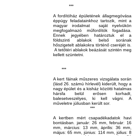
***
A fordítóház épületének állagmegóvása
éppúgy feladatainkhoz tartozik, mint a
magyar irodalmat saját nyelvükön
megfogalmazó műfordítók fogadása.
Ennek jegyében határoztuk el a
földszinti ablakok belső sorának
hőszigetelt ablakokra történő cseréjét is.
A tetőtéri ablakok beázását szintén meg
kellett szüntetni.
***
A kert fáinak műszeres vizsgálata során
(lásd 26. számú hírlevél) kiderült, hogy a
nagy épület és a kisház közötti hatalmas
hársfa belül erősen korhadt,
balesetveszélyes, ki kell vágni. A
műveletre júliusban került sor.
***
A kertben mért csapadékadatok havi
bontásban. január: 26 mm, február: 16
mm, március: 13 mm, április: 36 mm,
május: 65 mm, június: 114 mm, július: 8