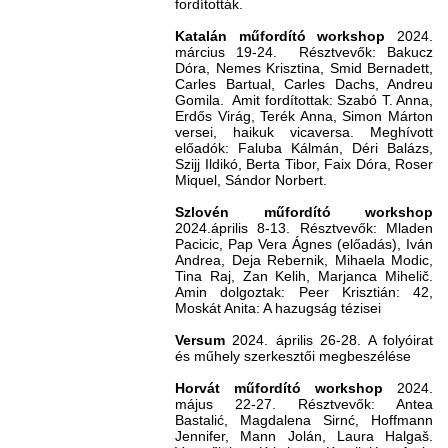
fordították.
Katalán műfordító workshop
2024.
március 19-24. Résztvevők: Bakucz
Dóra, Nemes Krisztina, Smid Bernadett,
Carles Bartual, Carles Dachs, Andreu
Gomila. Amit fordítottak: Szabó T. Anna,
Erdős Virág, Terék Anna, Simon Márton
versei, haikuk vicaversa. Meghívott
előadók: Faluba Kálmán, Déri Balázs,
Szijj Ildikó, Berta Tibor, Faix Dóra, Roser
Miquel, Sándor Norbert.
Szlovén műfordító workshop
2024.április 8-13. Résztvevők: Mladen
Pacicic, Pap Vera Ágnes (előadás), Iván
Andrea, Deja Rebernik, Mihaela Modic,
Tina Raj, Zan Kelih, Marjanca Mihelič.
Amin dolgoztak: Peer Krisztián: 42,
Moskát Anita: A hazugság tézisei
Versum
2024. április 26-28. A folyóirat
és műhely szerkesztői megbeszélése
Horvát műfordító workshop
2024.
május 22-27. Résztvevők: Antea
Bastalić, Magdalena Sirnć, Hoffmann
Jennifer, Mann Jolán, Laura Halgaš.