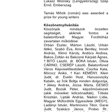
Lukasz Woinsky (Lengyelország) Szép
Ernő: Emberszag
Tamás Mihók (román) was awarded a
prize for young writers
Köszönetnyilvánítás
Köszönjük mindazok önzetlen
segítségét, akiknek fontos a
balatonfüredi Magyar Fordítóház
zavartalan működése:
Orbán Eszter, Márton László, Urbán
Ildikó, Szabó Éva, Anna Bentley, Imreh
András, Klimó Károly, Andócs Andrea,
Bakos Zoltán és Bakosné Kárpáti Ágnes,
†BITÓ László, dr. BÓKA István, Olivia
CARINO, CSERÉP László, Balatonfüred
Város Képviselőtestülete, Csorba Kata,
Mórocz Anikó, †Kari KEMÉNY, Klein
Judit, dr. Evelin Hust, Hanusovszky
Katalin, az Írók Boltja minden dolgozója,
†Jékey András, Józsa Márta, GESKÓ
Judit, Bozsik Péter, képzőművészek
(akik műveiket kölcsönadták), Tóbiás
Krisztián, Lipták András, Nádori Lídia,
Magyar Műfordítók Egyesülete (MEGY),
Ladányi István, Martinovics Tibor, Garai
Judit, Szakács János, Probio Rt.: