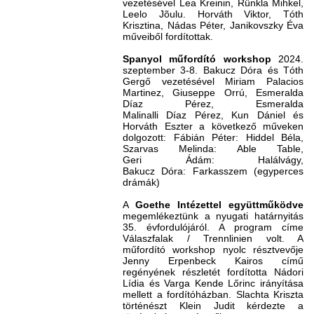
vezetésével Lea Kreinin, Rünkla Mihkel,
Leelo Jõulu. Horváth Viktor, Tóth
Krisztina, Nádas Péter, Janikovszky Éva
műveiből fordítottak.
Spanyol műfordító workshop
2024.
szeptember 3-8. Bakucz Dóra és Tóth
Gergő vezetésével Miriam Palacios
Martinez, Giuseppe Orrú, Esmeralda
Díaz Pérez, Esmeralda
Malinalli Díaz Pérez, Kun Dániel és
Horváth Eszter a következő műveken
dolgozott: Fábián Péter: Hiddel Béla,
Szarvas Melinda: Able Table,
Geri Ádám: Halálvágy,
Bakucz Dóra: Farkasszem (egyperces
drámák)
A
Goethe Intézettel együttműködve
megemlékeztünk a nyugati határnyitás
35. évfordulójáról. A program címe
Válaszfalak / Trennlinien volt. A
műfordító workshop nyolc résztvevője
Jenny Erpenbeck Kairos című
regényének részletét fordította Nádori
Lídia és Varga Kende Lőrinc irányítása
mellett a fordítóházban. Slachta Kriszta
történészt Klein Judit kérdezte a