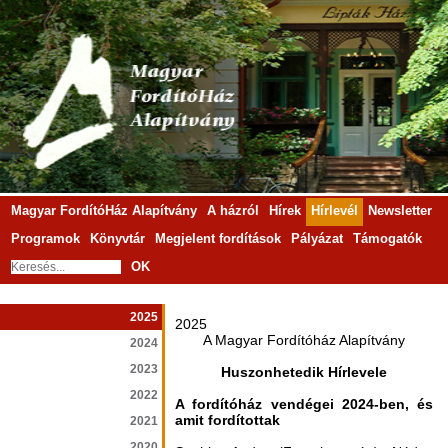
Magyar FordítóHáz Alapítvány
A házról
Hírek
Hírlevél
Newsletter
Programok
Könyvtár
Megjelent fordítások
Pályázat
Támogatók
OK
2025
2025
A Magyar Fordítóház Alapítvány
2024
2023
Huszonhetedik Hírlevele
2022
A fordítóház vendégei 2024-ben, és
amit fordítottak
2021
2020