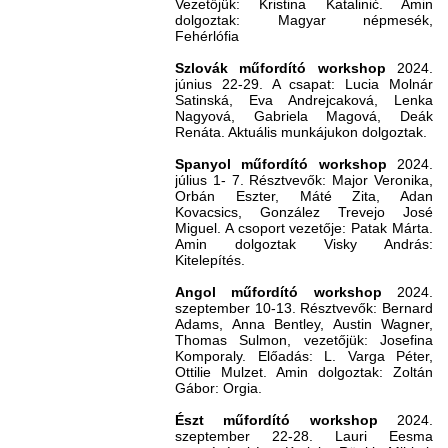
Vezetőjük: Kristina Katalinić. Amin
dolgoztak: Magyar népmesék,
Fehérlófia
Szlovák műfordító workshop
2024.
június 22-29. A csapat: Lucia Molnár
Satinská, Eva Andrejcaková, Lenka
Nagyová, Gabriela Magová, Deák
Renáta. Aktuális munkájukon dolgoztak.
Spanyol műfordító workshop
2024.
július 1- 7. Résztvevők: Major Veronika,
Orbán Eszter, Máté Zita, Adan
Kovacsics, González Trevejo José
Miguel. A csoport vezetője: Patak Márta.
Amin dolgoztak Visky András:
Kitelepítés.
Angol műfordító workshop
2024.
szeptember 10-13. Résztvevők: Bernard
Adams, Anna Bentley, Austin Wagner,
Thomas Sulmon, vezetőjük: Josefina
Komporaly. Előadás: L. Varga Péter,
Ottilie Mulzet. Amin dolgoztak: Zoltán
Gábor: Orgia.
Észt műfordító workshop
2024.
szeptember 22-28. Lauri Eesma