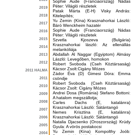
Sophie Aude (Franciaország) Nádas
Péter: Világló részletek
2019
Patak Márta (E-H) Visky András:
2018
Kitelepítés;
Yu Zemin (Kína) Krasznahorkai László:
2017
Báró Wenckheim hazatér
Sophie Aude (Franciaország) Nádas
2016
Péter: Világló részletek
2015
Szvetla Kjoszeva (Bulgária)
Krasznahorkai lászló: Az ellenállás
2014
melankóliája
Abdallah Al Naggar (Egyiptom) Almásy
2013
László: Levegőben, homokon
2012
Robert Svoboda (Cseh Köztársaság)
Kácsor Zsolt:Cigány Mózes
2011 HALMA
Zádor Éva (D) Gimesi Dóra: Emma
2011
csöndje
Robert Svoboda (Cseh Köztársaság)
2010
Kácsor Zsolt: Cigány Mózes
Andrei Dosa (Románia) Stefano Bottoni:
2009
A hatalom megszállotja;
2008
Carles Dachs (E, katalánra)
Krasznahorkai László: Sátántangó
2007
Nemes Krisztina (E, katalánra)
Krasznahorkai László: Sátántangó
2006
Natalia Djacsenko (Oroszország) Krúdy
2005
Gyula: A vörös postakocsi
Yu Zemin (Kína) Kompolthy Joób:
2004