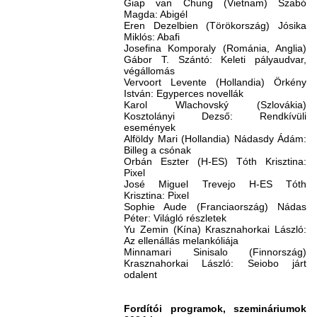
Giap van Chung (Vietnam) Szabó
Magda: Abigél
Eren Dezelbien (Törökország) Jósika
Miklós: Abafi
Josefina Komporaly (Románia, Anglia)
Gábor T. Szántó: Keleti pályaudvar,
végállomás
Vervoort Levente (Hollandia) Örkény
István: Egyperces novellák
Karol Wlachovský (Szlovákia)
Kosztolányi Dezső: Rendkívüli
események
Alföldy Mari (Hollandia) Nádasdy Ádám:
Billeg a csónak
Orbán Eszter (H-ES) Tóth Krisztina:
Pixel
José Miguel Trevejo H-ES Tóth
Krisztina: Pixel
Sophie Aude (Franciaország) Nádas
Péter: Világló részletek
Yu Zemin (Kína) Krasznahorkai László:
Az ellenállás melankóliája
Minnamari Sinisalo (Finnország)
Krasznahorkai László: Seiobo járt
odalent
Fordítói programok, szemináriumok