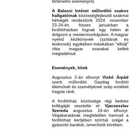
történelmi eseményről,
A Balassi Intézet műfordító szakos
hallgatóinak
közösségfejlesztő szakmai
hétvégét rendeztünk 2024. november
23-24-én, hiszen januárban a
fordítóházban fognak egy héten át
dolgozni a mestermunkájukon. A magyar
nyelvű kézikönyvek (szótárak és
lexikonok) egyikében-másikában "elbújt"
ritka magyar szavakat kellett
megtalálniuk.
Események, hírek
Augusztus 2-án elhunyt
Vickó Árpád
szerb műfordító. Gazdag fordítói
életművét és személyének szép emlékét
hagyta ránk.
A fordítóház közössége régi kedves
kollégáját vesztette el:
Vjacseszlav
Szereda
augusztus 24-én elhunyt.
Végakaratának megfelelően hamvait a
fordítóház kertjében szórtuk széjjel a
gyászoló barátok, ismerősök körében.