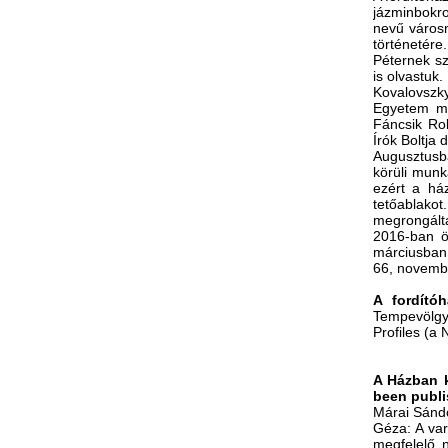
jázminbokro
nevű városn
történetér
Péternek sz
is olvastuk
Kovalovszky
Egyetem má
Fáncsik Rol
Írók Boltja 
Augusztusb
körüli munk
ezért a ház
tetőablako
megrongálta 
2016-ban 
márciusban 
66, novemb
A fordító
Tempevölgy,
Profiles (a 
A Házban k
been publi
Márai Sándo
Géza: A var
megfelelő n