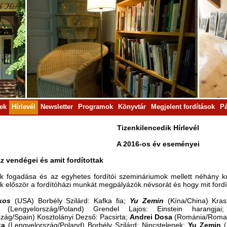
rek
Hírlevél
Newsletter
Programok
Könyvtár
Megjelent fordítások
Pá
Tizenkilencedik Hírlevél
A 2016-os év eseményei
z vendégei és amit fordítottak
k fogadása és az egyhetes fordítói szemináriumok mellett néhány ku
k először a fordítóházi munkát megpályázók névsorát és hogy mit fordí
kos
(USA) Borbély Szilárd: Kafka fia;
Yu Zemin
(Kína/China) Kras
(Lengyelország/Poland) Grendel Lajos: Einstein harangja
zág/Spain) Kosztolányi Dezső: Pacsirta;
Andrei
Dosa
(Románia/Romani
ka
(Lengyelország/Poland) Borbély Szilárd: Nincstelenek;
Yu
Zemin