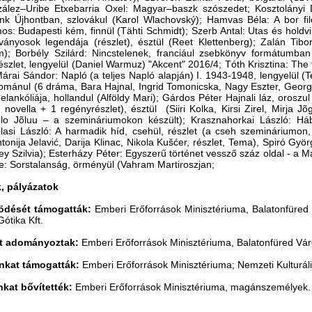
ález‒Uribe Etxebarria Oxel: Magyar‒baszk szószedet; Kosztolányi 
nk Újhontban, szlovákul (Karol Wlachovský); Hamvas Béla: A bor filo
os: Budapesti kém, finnül (Tähti Schmidt); Szerb Antal: Utas és holdvi
ányosok legendája (részlet), észtül (Reet Klettenberg); Zalán Tibo
m); Borbély Szilárd: Nincstelenek, franciául zsebkönyv formátumban
észlet, lengyelül (Daniel Warmuz) "Akcent" 2016/4; Tóth Krisztina: The t
Márai Sándor: Napló (a teljes Napló alapján) I. 1943-1948, lengyelül 
 románul (6 dráma, Bara Hajnal, Ingrid Tomonicska, Nagy Eszter, Geor
melankóliája, hollandul (Alföldy Mari); Gárdos Péter Hajnali láz, oroszu
novella + 1 regényrészlet), észtül (Siiri Kolka, Kirsi Zirel, Mirja Jõg
elo Jõluu ‒ a szemináriumokon készült); Krasznahorkai László: Há
lasi László: A harmadik híd, csehül, részlet (a cseh szemináriumon
tonija Jelavić, Darija Klinac, Nikola Kušćer, részlet, Tema), Spiró Gyö
y Szilvia); Esterházy Péter: Egyszerű történet vessző száz oldal - a M
e: Sorstalanság, örményül (Vahram Martiroszjan;
, pályázatok
ödését támogatták:
Emberi Erőforrások Minisztériuma, Balatonfüred 
Gótika Kft.
at adományoztak:
Emberi Erőforrások Minisztériuma, Balatonfüred Vár
nkat támogatták:
Emberi Erőforrások Minisztériuma; Nemzeti Kulturáli
kat bővítették:
Emberi Erőforrások Minisztériuma, magánszemélyek.