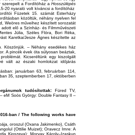
r szerepelt a Fordítóház a
Hosszúlépés
5-20 nyaraló volt kíváncsi a fordítóház
ordítói Füzetek 15. számát Esterházy
ordításban közöltük, néhány nyelven fel
d, Weöres műveihez készített sorozatát
 adott elő a Színház- és Filmművészeti
ntes Júlia, Széles Flóra, Bori Réka,
ást Karetka/Jesze Ágnes készítette az
n. Köszönjük. ‒ Néhány esedékes ház
r. A pincék évek óta súlyosan beáztak,
problémát. Kicseréltünk egy kiszolgált
űvé vált az északi homlokzat időjárás
ásban: januárban 63, februárban 114,
usban 35, szeptemberben 17, októberben
rgánumok tudósítottak:
Füred TV,
g ‒ eM Soós György: Double Fantasy II ‒
2016-ban / The following works have
bája, oroszul (Oxana Jakimenko), Csáth
ngolul (Ottilie Muizet); Oravecz Imre: A
vetla Kjoszeva); Morvay Károly‒Izaskun