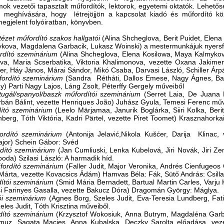
ok vezetői tapasztalt műfordítók, lektorok, egyetemi oktatók. Lehetősége
k meghívására, hogy létrejöjjön a kapcsolat kiadó és műfordító kö
egjelent folyóiratban, könyvben.
tézet műfordító szakos hallgatói
(Alina Shcheglova, Berit Puidet, Elena
ova, Magdalena Garbacik, Lukasz Woinski) a mestermunkájuk nyersfor
rdító szeminárium
(Alina Shcheglova, Elena Kosilowa, Maya Kalmykov
ova, Maria Scserbatika, Viktoria Khalimonova, vezette Oxana Jakime
er, Háy János, Márai Sándor, Mikó Csaba, Darvasi László, Schiller Ár
fordító szeminárium
(Sandra Rétháti, Dallos Emese, Nagy Ágnes, Bar
) Parti Nagy Lajos, Láng Zsolt, Péterffy Gergely műveiből
tugál/spanyol/baszk műfordítói
szeminárium
(Serret Laia, De Juana 
Urbán Bálint, vezette Henriques João) Juhász Gyula, Temesi Ferenc mű
dító szeminárium
(Leelo Märjamaa, Janurik Boglárka, Siiri Kolka, Beri
nberg, Tóth Viktória, Kadri Pärtel, vezette Piret Toomet) Krasznahorka
ordító szeminárium
(Antonija Jelavić,Nikola Kušćer, Darija Klinac, v
ajor) Schein Gábor: Svéd
dító szeminárium
(Jan Cumliuski, Lenka Kubelová, Jiri Novák, Jiri Z
oda) Szilasi László: A harmadik híd.
fordító szeminárium
(Faller Judit, Major Veronika, Andrés Cienfugeos
 Márta, vezette Kovacsics Ádám) Hamvas Béla: Fák, Sütő András: Csill
dítói szeminárium
(Smid Mária Bernadett, Bartual Martin Carles, Varju
i Farinyes Gasalla, vezette Bakucz Dóra) Dragomán György: Máglya.
ói szeminárium
(Agnes Borg, Szeles Judit, Eva-Teresia Lundberg, Fati
eles Judit, Tóth Krisztina műveiből.
dító szeminárium
(Krzysztof Wokosiuk, Anna Butrym, Magdaléna Garb
muz, Sagata Macies, Anna Kubalska, Deczky Sarolta előadása, vez