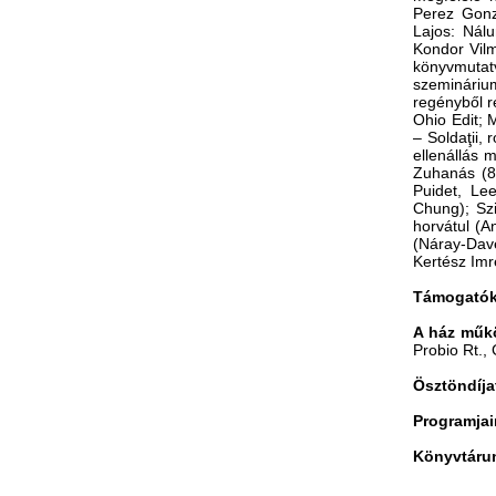
Perez Gonz
Lajos: Nálu
Kondor Vilm
könyvmutatv
szemináriu
regényből r
Ohio Edit; 
‒ Soldaţii,
ellenállás 
Zuhanás (8 
Puidet, Le
Chung); Szi
horvátul (An
(Náray-Dave
Kertész Imr
Támogatók
A ház műk
Probio Rt., 
Ösztöndíj
Programjai
Könyvtárun