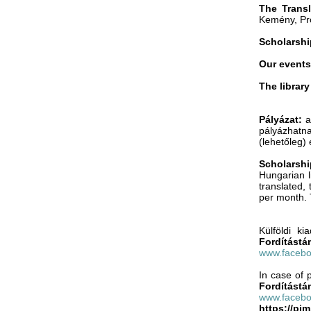
The Trans
Kemény, Pro
Scholarshi
Our event
The librar
Pályázat:
a
pályázhatna
(lehetőleg)
Scholarshi
Hungarian l
translated, 
per month. 
Külföldi k
Fordítástá
www.facebo
In case of 
Fordítást
www.facebo
https://pi