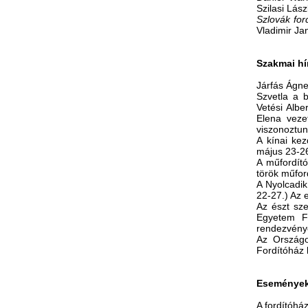
Szilasi Lás
Szlovák for
Vladimir Ja
Szakmai hí
Járfás Ágne
Szvetla a b
Vetési Albe
Elena veze
viszonoztun
A kínai kez
május 23-26
A műfordító
török műford
A Nyolcadik
22-27.) Az 
Az észt sz
Egyetem Fi
rendezvénye
Az Országo
Fordítóház 
Események,
A fordítóház