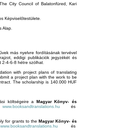
he City Council of Balatonfüred, Kari
s Képviselőtestülete.
s Alap.
űvek más nyelvre fordításának tervével
jzot, eddigi publikációk jegyzékét és
t 2-4-6-8 hétre szólhat.
tion with project plans of translating
ubmit a project plan with the work to be
 contract. The scholarship is 140.000 HUF
tási költségeire a
Magyar Könyv- és
,
www.booksandtranslations.hu
és
ly for grants to the
Magyar Könyv- és
,
www.booksandtranslations.hu
és