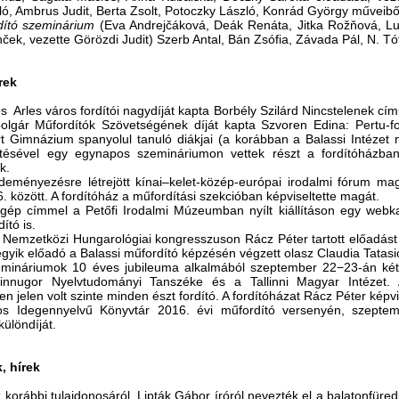
zló, Ambrus Judit, Berta Zsolt, Potoczky László, Konrád György műveibő
dító szeminárium
(Eva Andrejčáková, Deák Renáta, Jitka Rožňová, Lu
nček, vezette Görözdi Judit) Szerb Antal, Bán Zsófia, Závada Pál, N. Tó
rek
s Arles város fordítói nagydíját kapta Borbély Szilárd Nincstelenek cí
olgár Műfordítók Szövetségének díját kapta Szvoren Edina: Pertu-fo
rt Gimnázium spanyolul tanuló diákjai (a korábban a Balassi Intézet m
tésével egy egynapos szemináriumon vettek részt a fordítóházba
k.
deményezésre létrejött kínai‒kelet-közép-európai irodalmi fórum mag
. között. A fordítóház a műfordítási szekcióban képviseltette magát.
gép címmel a Petőfi Irodalmi Múzeumban nyílt kiállításon egy webkam
ító is.
 Nemzetközi Hungarológiai kongresszuson Rácz Péter tartott előadást
egyik előadó a Balassi műfordító képzésén végzett olasz Claudia Tatasio
emináriumok 10 éves jubileuma alkalmából szeptember 22−23-án két 
nnugor Nyelvtudományi Tanszéke és a Tallinni Magyar Intézet.
n jelen volt szinte minden észt fordító. A fordítóházat Rácz Péter képvi
s Idegennyelvű Könyvtár 2016. évi műfordító versenyén, szepte
különdíját.
 hírek
 korábbi tulajdonosáról, Lipták Gábor íróról nevezték el a balatonfüred