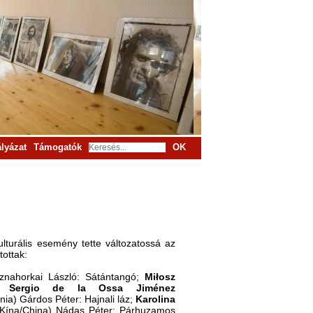
lyázat
Támogatók
OK
lturális esemény tette változatossá az
tottak:
znahorkai László: Sátántangó;
Miłosz
i;
Sergio de la Ossa Jiménez
a) Gárdos Péter: Hajnali láz;
Karolina
(Kína/China) Nádas Péter: Párhuzamos