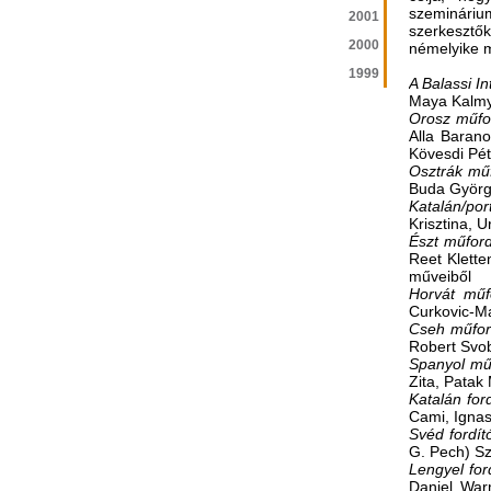
szeminárium
2001
szerkesztő
2000
némelyike m
1999
A Balassi In
Maya Kalmyk
Orosz műfo
Alla Baran
Kövesdi Pét
Osztrák mű
Buda György
Katalán/por
Krisztina, 
Észt műfor
Reet Klette
műveiből
Horvát műf
Curkovic-M
Cseh műfor
Robert Svob
Spanyol mű
Zita, Patak
Katalán for
Cami, Ignas
Svéd fordít
G. Pech) Sz
Lengyel for
Daniel War