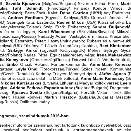
II.;
Szvetla
Kjoszeva
(Bulgária/Bulgaria) Szvoren Edina: Pertu;
Mart
aulus;
Tähti Schmidt
(Finnország/ Finland) Kondor Vilmos:
zág/Poland); Berta Zsolt: Kalef;
Donal Gordon
(UK/H) Ady Endre ver
sei;
Andrew
Fentham
(Egyesült Királyság/UK) Gerevich András: Á
/D) Szentgáli Kata: Esztendő;
Rachel
Mikos
(USA) Krasznahorkai Lá
engyelország/Poland) Szép Ernő: Emberszag;
Sandra
Buljanovi
cs és ne is legyen;
Karol
Wlachovský
(Szlovákia/Slovakia) Miksz
roszország/Russia) Nádasdy Ádám: Vastagbőrű mimóza, Krasznahork
Holland) Esterházy Péter: Hasnyálmirigynapló; Rubens és a nem-eukl
irályság/UK) Földényi F. László: A medúza pillantása;
Reet Klettenbe
híd;
Szilágyi Anikó
(Egyesült Királyság/UK) Méhes György: Győz
szág/Poland) Nádas Péter: Egy családregény vége;
Irena
Makarewic
iia
Kalmykova
(Oroszország/Russia) Darvasi László: Vándorló sírok
os Enikő
Orcsik Roland: Fantomkommandó;
Anne-Marie
Keness
ogatása;
Leyla
Önal
(Törökország/Turkey) Szécsi Noémi: Kommunis
/Czech Rebublik) Karinthy Frigyes: Mennyei riport;
Járfás
Ágnes
(F
rténet vessző száz oldal - a Márk-változat;
Anne-Marie
Kenessey
(Sv
;
Nikolas
Karciauskas
(Litvánia/Lithuania) Magyar költők versei;
Leel
glya;
Adriana
Petkova
Papadopulosz
(Bulgária/Bulgaria) Dragomán 
azság;
Kjoseva
Svetla
(Bulgária/Bulgaria) Horváth Viktor: Török tük
Péter: Hrabal könyve;
Martin
Hrisztov
(Bulgária/Bulgaria) Mészöl
g/Russia) Ottlik-tanulmány.
rogramok, szemináriumok 2016-ban
zenkét műfordítói szemináriumot tartottunk különböző nyelvekből, öss
y szakmai segítséget nyújtsunk a legrátermettebbeknek az els