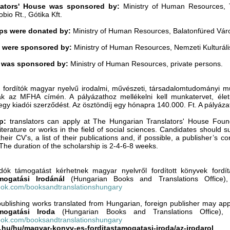
lators' House was sponsored by:
Ministry of Human Resources, T
bio Rt., Gótika Kft.
ps were donated by:
Ministry of Human Resources, Balatonfüred Váro
s were sponsored by:
Ministry of Human Resources, Nemzeti Kulturáli
y was sponsored by:
Ministry of Human Resources, private persons.
 fordítók magyar nyelvű irodalmi, művészeti, társadalomtudományi m
k az MFHA címén. A pályázathoz mellékelni kell munkatervet, életra
 egy kiadói szerződést. Az ösztöndíj egy hónapra 140.000. Ft. A pályáza
p:
translators can apply at The Hungarian Translators' House Founda
iterature or works in the field of social sciences. Candidates should s
their CV’s, a list of their publications and, if possible, a publisher’s
The duration of the scholarship is 2-4-6-8 weeks.
iadók támogatást kérhetnek magyar nyelvről fordított könyvek fordí
mogatási Irodánál
(Hungarian Books and Translations Office)
ok.com/booksandtranslationshungary
publishing works translated from Hungarian, foreign publisher may app
ámogatási Iroda
(Hungarian Books and Translations Office)
ok.com/booksandtranslationshungary
m.hu/hu/magyar-konyv-es-forditastamogatasi-iroda/az-irodarol