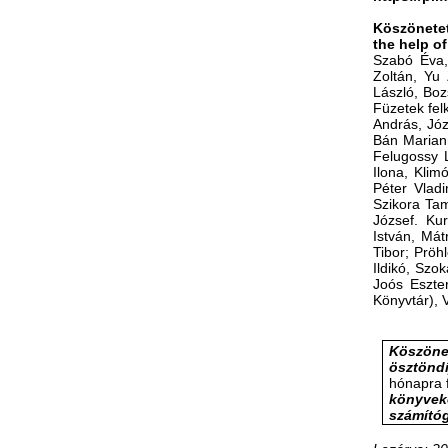
Köszönete
the help of
Szabó Éva, 
Zoltán, Yu
László, Boz
Füzetek fel
András, Jó
Bán Mariann
Felugossy 
Ilona, Klim
Péter Vlad
Szikora Tam
József. Ku
István, Mát
Tibor; Pröh
Ildikó, Szo
Joós Eszte
Könyvtár), 
Köszöne
ösztöndí
hónapra f
könyvek
számító