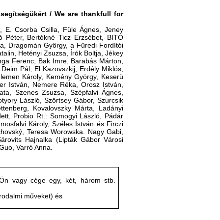
gítségükért / We are thankfull for
, E. Csorba Csilla, Füle Ágnes, Jeney
ó Péter, Bertókné Ticz Erzsébet, BITÓ
ta, Dragomán György, a Füredi Fordítói
alin, Hetényi Zsuzsa, Írók Boltja, Jékey
anga Ferenc, Bak Imre, Barabás Márton,
Deim Pál, El Kazovszkij, Erdély Miklós,
Kelemen Károly, Kemény György, Keserü
ler István, Nemere Réka, Orosz István,
ata, Szenes Zsuzsa, Szépfalvi Ágnes,
zotyory László, Szörtsey Gábor, Szurcsik
ettenberg, Kovalovszky Márta, Ladányi
ett, Probio Rt.: Somogyi László, Pádár
sfalvi Károly, Széles István és Firczi
lachovský, Teresa Worowska. Nagy Gabi,
rovits Hajnalka (Lipták Gábor Városi
 Guo, Varró Anna.
Ön vagy cége egy, két, három stb.
irodalmi műveket) és