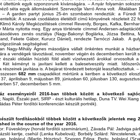
t ültettünk egyik szponzorunk kívánságára. ‒ A nyár folyamán sokszo
éző séta egyik állomásaként. Szervezője Varró Anna volt. Általában 1
e. ‒ A garden partyt június 25-én szombaton rendeztük: a Füredi f
enteltük: A szavak csodálatos életéből című könyvének részleteit 22 f
. Klimó Károly Megközelítések címmel Reverdy, Borges, Kafka, Bernhar
 Márta nyitotta meg. Egy anya története címmel Andersen-adaptációt
sodéves zenés osztálya (Nagy-Bakonyi Boglárka, Józsa Bettina, Me
and, Fekete Gábor, Kurucz Dániel), rendezte Tarnóczi Jakab. A guly
dolgozóinak segítségével.
an Nagy-Mihály Ágnes másodjára vállalt önkéntes munkát a házba
ára a vendégek távoztával, november végén és decemberben került so
 északi oldalán húzódó föld alatti vízelvezető árokkal orvosoltuk a 
t. Két kéményt is javítani kellett a balesetveszély miatt. Időszer
részeinek javítása is. A bejárat töredezett betonját leaszfaltoztattuk. ‒
összesen
682 mm
csapadékot mértünk a kertben a következő eloszl
37, áprilisban 9, májusban 89, júniusban 60, júliusban 130, auguszt
erben 57, decemberben 5 mm.
ház eseményeiről 2016-ban többek között a következő sajtóo
 Napló, Északi part, SIRP - észt kulturális hetilap, Duna TV. Wei Xian
Nádas Péter fordítói konferencián készült portrék).
észült fordításokból többek között a következők jelentek meg 
shed in the course of the year 2016.
r: Füveskönyv (horvát fordítói szeminárium), Závada Pál: Jadviga pár
ázsló kertje, csehül (Lenka Kubelová); Borbély Szilárd: Nincstelenek, a
ap, bolgárul (Martin Hrisztov); Szvoren Edina: Pertu, bolgárul (Sz