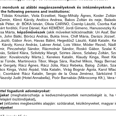
t mondunk az alábbi magánszemélyeknek és intézményeknek a se
 the following persons and institutions:
Tóbiás Krisztián, Viola Erzsébet, Nagy-Mihály Ágnes, Kosler Zoltán
 Zemin, Klimó Károly, Andócs Andrea, Bakos Zoltán és neje, Balask
sik Péter, dr. BÓKA István, Olivia CARINO, Cserép László, Csorba Ka
kért fordítói, Fürst Dániel, Kari KEMÉNY, Jordi Gimeno, Hanusovszky Kat
zsa Márta,
képzőművészek
(akik műveiket kölcsönadták: Uri Asaf, B
, John Bátki, Böröcz András, Bukta Imre, Chilf Mária, Darázs József, 
László, Gábor Áron, Havas Bálint, Hegedűs2 László, Káldi Katalin, 
ó Károly, Koncz András, Lakner Antal, Lois Viktor, Móder Rezső, Nád
imir, Pinczehelyi Sándor, Rácmolnár Sándor, Roskó Gábor, Szalai K
ás, Szilárd Klára, Szilvitzky Margit, Szirtes János, Szlabey Zoltán, S
rátor: Kovalovszky Márta.), Kerekes Katalin, Klaudy Kinga, Reet Kl
rai Tünde, Martinovics Tibor, Mega Sára, Rachel Mikos, Nagy Bernad
le Gergely, Rácz Ágnes, Rácz Júlia, Rácz Rebeka, Balog Zoltán, Szamo
kács Kinga, Vickó Árpád, Vida Katalin, Virág Bognár Ágota, Karol W
r, Csonkáné Rácz Katalin, Sergio de la Ossa Jiménez, Sárköziné Sá
Vászolyi Judit (Hotel Annabella), Poór Barnabás (Mikrocomp Kft.), Vera
ttel fogadunk adományokat:
jakat
(meghatározhatja a kedvezményezettek nemzetiségét is, ha 
elajánl ösztöndíjakat)
,
et
(előzetes megbeszélés alapján: szótárakat, kézikönyveket, magyar 
gépeket