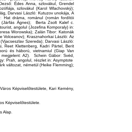
Dezső: Édes Anna, szlovákul, Grendel
zófiája, szlovákul (Karol Wlachovský);
lág, Darvasi László: Kutuzov unokája, A
r: Hat dráma, románul (román fordítói
 (Járfás Ágnes); Berta Zsolt Kalef c.
ourist, angolul (Jozefina Komporaly) in:
(Teresa Worowska); Zalán Tibor: Katonák
ge Volceanov); Krasznahorkai László: Az
l (Vjacseszlav Szereda); Darvasi László:
i, Reet Klettenberg, Kadri Pärtel, Berit
ború és háború, vietnamiul (Giap Van
, megjelent: A2). Schein Gábor: Svéd,
rgy: Prah, angolul, részlet in: Asymptote
árk változat, németül (Heike Flemming);
Város Képviselőtestülete, Kari Kemény,
os Képviselőtestülete.
s Alap.