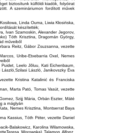
t biztosítunk külföldi kiadók, folyóirat
zött. A szemináriumon fordított művek
 Kosilowa, Linda Ouma, Liwia Kłosińska,
dítását készítették;
a, Ivan Szamoskin, Alexander Jegorov,
nko) Tóth Krisztina, Dragomán György,
pád műveiből
bara Reitz, Gábor Zsuzsanna, vezette
Marcos, Uribe-Etxebarria Oxel, Nemes
veiből
t Puidet, Leelo Jõluu, Kati Eichenbaum,
i László,Szilasi László, Janikovszky Éva
ezette Kristina Katalinić és Franciska
eman, Marta Pató, Tomas Vasút, vezette
 Gomez, Szijj Mária, Orbán Eszter, Máté
ag a máglyán
 Kata, Nemes Krisztina, Montserrat Baya
ma Kassius, Tóth Péter, vezette Daniel
acik-Balakowicz, Karolina Wilamowska,
etteTeresa Worowska) Talamon Alfonz,