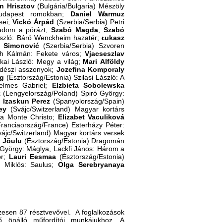
in
Hrisztov
(Bulgária/Bulgaria) Mészöly
 Budapest romokban;
Daniel Warmuz
sei;
Vickó
Árpád
(Szerbia/Serbia) Petri
tadom a pórázt;
Szabó
Magda
,
Szabó
szló: Báró Wenckheim hazatér;
ᴌukasz
ć Simonović
(Szerbia/Serbia) Szvoren
áth Kálmán: Fekete város;
Vjacseszlav
ai László: Megy a világ;
Mari
Alföldy
idészi asszonyok;
Jozefina
Komporaly
rg
(Észtország/Estonia) Szilasi László: A
elmes Gabriel;
Elzbieta
Sobolewska
z
(Lengyelország/Poland) Spiró György:
;
Izaskun
Perez
(Spanyolország/Spain)
ey
(Svájc/Switzerland) Magyar kortárs
ta Monte Christo;
Elizabet
Vaculiková
ranciaország/France) Esterházy Péter:
ájc/Switzerland) Magyar kortárs versek
o
Jõulu
(Észtország/Estonia) Dragomán
György: Máglya, Lackfi János: Három a
ör;
Lauri
Eesmaa
(Észtország/Estonia)
y Miklós: Saulus;
Olga
Serebryanaya
zesen 87 résztvevővel. A foglalkozások
ő önálló műfordítói munkájukhoz. A