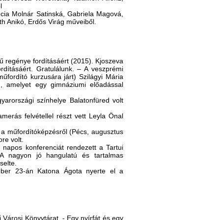
l
cia Molnár Satinská, Gabriela Magová,
th Anikó, Erdős Virág műveiből.
mű regénye fordításáért (2015). Kjoszeva
rdításáért. Gratulálunk. ‒ A veszprémi
űfordító kurzusára járt) Szilágyi Mária
n, amelyet egy gimnáziumi előadással
yarországi színhelye Balatonfüred volt
erás felvétellel részt vett Leyla Önal
 a műfordítóképzésről (Pécs, augusztus
re volt.
napos konferenciát rendezett a Tartui
 A nagyon jó hangulatú és tartalmas
selte.
mber 23-án Katona Ágota nyerte el a
i Városi Könyvtárat. - Egy nyírfát és egy