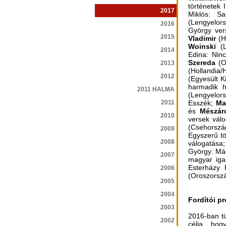
történetek I
2017
Miklós: S
(Lengyelors
2016
György ver
2015
Vladimir
(H
Woinski
(L
2014
Edina: Nin
Szereda
(O
2013
(Hollandia/
2012
(Egyesült K
harmadik 
2011 HALMA
(Lengyelor
2011
Esszék;
Ma
és
Mészár
2010
versek vál
(Csehország
2009
Egyszerű tö
2008
válogatása
György: Má
2007
magyar ig
Esterházy 
2006
(Oroszorszá
2005
2004
Fordítói p
2003
2016-ban ti
2002
célja, hog