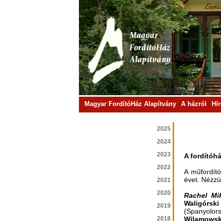
Magyar FordítóHáz Alapítvány
A házról
Hí
2025
2024
2023
A fordítóhá
2022
A műfordító
évet. Nézzü
2021
2020
Rachel Mi
Waligórski
2019
(Spanyolors
2018
Wilamows