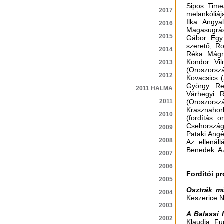
Sipos Time
2017
melankóliáj
Ilka: Angy
2016
Magasugrás;
2015
Gábor: Egy 
szerető; R
2014
Réka: Mágn
Kondor Vil
2013
(Oroszorsz
2012
Kovacsics 
György: Re
2011 HALMA
Várhegyi R
2011
(Oroszorsz
Krasznahor
2010
(fordítás 
Csehország
2009
Pataki Angé
2008
Az ellenáll
Benedek: Az
2007
2006
Fordítói p
2005
Osztrák mű
2004
Keszerice N
2003
A Balassi 
2002
Klaudia Fu