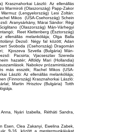
) Krasznahorkai László: Az ellenállás
nzo Marmiroli (Olaszország) Papp-Zakor
l Warmuz (Lengyelország) Lesi Zoltán:
 Rachel Mikos (USA-Csehország) Schein
ezső: Aranysárkány, Márai Sándor: Régi
Sciglitano (Olaszország) Mán-Várhegyi
ntangó; Reet Klettenberg (Észtország)
ellenállás melankóliája; Olga Balla
tolányi Dezső: Négy fal között; Adan
Robert Svoboda (Csehország) Dragomán
ri; Kjoszeva Szvetla (Bulgária) Mán-
ezső: Pacsirta; Vjacseszlav Szereda
im hazatér; Alföldy Mari (Hollandia)
Csuszamlások. Nabokov prózamintázatai
s és más esszék; Rachel Mikos (USA-
i László: Az ellenállás melankóliája;
nen (Finnország) Krasznahorkai László:
lat; Martin Hrisztov (Bulgária) Totth
ógiája.
Anna, Nyári Izabella, Rétháti Sandra,
n Esen, Clea Zakanyi, Ewelina Zabek,
uár 9-16. között a mestermunkájukat