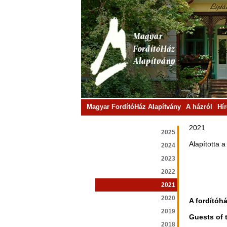
Magyar FordítóHáz Alapítvány
A házról
Hí
2021
2025
Alapította 
2024
2023
2022
2021
2020
A fordítóh
2019
Guests of 
2018