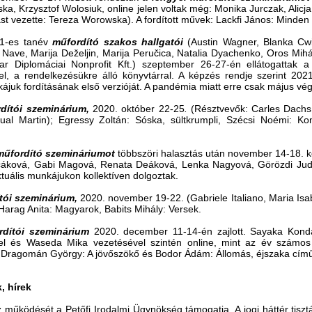
a, Krzysztof Wolosiuk, online jelen voltak még: Monika Jurczak, Alic
ást vezette: Tereza Worowska). A fordított művek: Lackfi János: Minden 
21-es tanév
műfordító szakos hallgatói
(Austin Wagner, Blanka Cwi
Nave, Marija Deželjin, Marija Peručica, Natalia Dyachenko, Oros Mihá
 Diplomáciai Nonprofit Kft.) szeptember 26-27-én ellátogattak 
, a rendelkezésükre álló könyvtárral. A képzés rendje szerint 2021 
juk fordításának első verzióját. A pandémia miatt erre csak május végé
rdítói szeminárium,
2020. október 22-25
.
(Résztvevők: Carles Dachs
tual Martin); Egressy Zoltán: Sóska, sültkrumpli, Szécsi Noémi: 
műfordító szemináriumot
többszöri halasztás után november 14-18. kö
čáková, Gabi Magová, Renata Deáková, Lenka Nagyová, Görözdi Judi
ktuális munkájukon kollektíven dolgoztak.
ítói szeminárium,
2020. november 19-22. (Gabriele Italiano, Maria Isa
 Harag Anita: Magyarok, Babits Mihály: Versek.
rdítói szeminárium
2020. december 11-14-én zajlott. Sayaka Kon
vel és Waseda Mika vezetésével szintén online, mint az év számo
Dragomán György: A jövőszökő és Bodor Ádám: Állomás, éjszaka című 
 hírek
z működését a Petőfi Irodalmi Ügynökség támogatja. A jogi háttér tis