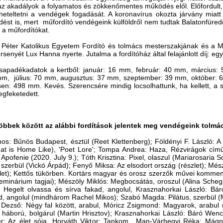
 az akadályok a folyamatos és zökkenőmentes működés elől. Előfordult
neteltetni a vendégek fogadását. A koronavírus okozta járvány miat
dést is, mert műfordító vendégeink külföldről nem tudtak Balatonfüred
 a műfordítókat.
Péter Katolikus Egyetem Fordító és tolmács mesterszakjának és a M
rsenyét Lux Hanna nyerte. Jutalma a fordítóház által felajánlott díj: e
csapadékadatok a kertből: január: 16 mm, február: 40 mm, március:
 mm, július: 70 mm, augusztus: 37 mm, szeptember: 39 mm, október:
n: 498 mm. Kevés. Szerencsére mindig locsolhattunk, ha kellett, a sa
egfeketedett.
öbbek között az alábbi fordítások jelentek meg vendégeink tolm
os: Bűnös Budapest, észtül (Reet Klettenberg); Földényi F. László: A
at is Home Like), 'Poet Lore'; Tompa Andrea: Haza, Rézvirágok című
Apofenie (2020. July 9.); Tóth Krisztina: Pixel, olaszul (Mariarosaria S
 szerbül (Vickó Árpád); Fenyő Miksa: Az elsodort ország (részlet); Mész
let); Kettős tükörben. Kortárs magyar és orosz szerzők művei komme
eminárium tagjai); Mészöly Miklós: Megbocsátás, oroszul (Alina Scheglo
n Hegelt olvassa és sírva fakad, angolul, Krasznahorkai László: Bá
, angolul (mindhárom Rachel Mikos); Szabó Magda: Pilátus, szerbül (
 Dezső: Négy fal között, arabul, Móricz Zsigmond: Magyarok, arabul 
i háború, bolgárul (Martin Hrisztov); Krasznahorkai László: Báró Wenck
r: Az élet sója, Horváth Viktor: Tankom,, Man-Várhegyi Réka: Mágn