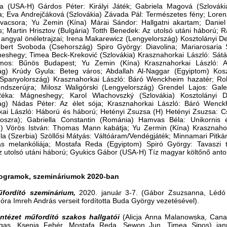
a (USA-H) Gárdos Péter: Királyi Játék; Gabriela Magová (Szlovákia
a; Eva Andrejčáková (Szlovákia) Závada Pál: Természetes fény; Lore
alvacsora; Yu Zemin (Kína) Márai Sándor: Hallgatni akartam; Danie
 Martin Hrisztov (Bulgária) Totth Benedek: Az utolsó utáni háború;
angyal önéletrajzai; Irena Makarewicz (Lengyelország) Kosztolányi D
obert Svoboda (Csehország) Spiro György: Diavolina; Mariarosaria 
eshegy; Timea Beck-Kreković (Szlovákia) Krasznahorkai László: Sátá
mos: Bűnös Budapest; Yu Zemin (Kína) Krasznahorkai László: Az 
ág) Krúdy Gyula: Beteg város; Abdallah Al-Naggar (Egyiptom) Kosz
(Spanyolország) Krasznahorkai László: Báró Wenckheim hazatér; 
ndszerújra; Milosz Waligórski (Lengyelország) Grendel Lajos: Gale
éka: Mágneshegy; Karol Wlachovszký (Szlovákia) Kosztolányi D
ág) Nádas Péter: Az élet sója; Krasznahorkai László: Báró Wenckhe
kai László: Háború és háború; Hetényi Zsuzsa (H) Hetényi Zsuzsa: 
oroszra); Gabriella Constantin (Románia) Hamvas Béla: Unikorni
) Vörös István: Thomas Mann kabátja; Yu Zermin (Kína) Krasznahorka
la (Szerbia) Szöllősi Mátyás: Váltóáram/Vendégjáték; Minnamari Pitkä
ás melankóliája; Mostafa Reda (Egyiptom) Spiró György: Tavaszi tár
 utolsó utáni háború; Gyukics Gábor (USA-H) Tíz magyar költőnő antol
rogramok, szemináriumok 2020-ban
fordító szeminárium,
2020. január 3-7. (Gábor Zsuzsanna, Lédó 
óra Imreh András verseit fordította Buda György vezetésével).
Intézet műfordító szakos hallgatói
(Alicja Anna Malanowska, Cana
gas, Ksenia Fehér, Mostafa Reda, Sewon Jun, Timea Sipos) jan