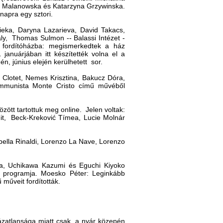
ja Malanowska és Katarzyna Grzywinska.
napra egy sztori.
eka, Daryna Lazarieva, David Takacs,
ly, Thomas Sulmon -- Balassi Intézet -
a fordítóházba: megismerkedtek a ház
januárjában itt készítették volna el a
n, június elején kerülhetett sor.
 Clotet, Nemes Krisztina, Bakucz Dóra,
Kommunista Monte Cristo című művéből
zött tartottuk meg online.
Jelen voltak:
t, Beck-Kreković Tímea, Lucie Molnár
bella Rinaldi, Lorenzo La Nave, Lorenzo
da, Uchikawa Kazumi és Eguchi Kiyoko
s programja. Moesko Péter: Leginkább
műveit fordították.
ztázatlansága miatt csak a nyár közepén