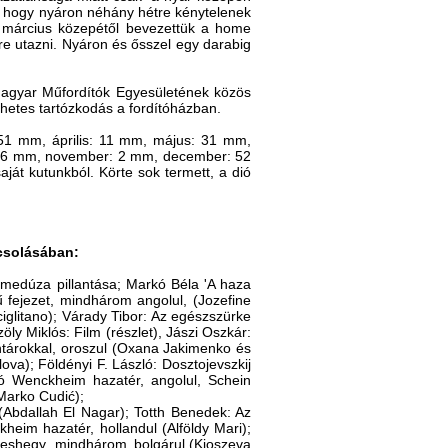
, hogy nyáron néhány hétre kénytelenek
t március közepétől bevezettük a home
re utazni. Nyáron és ősszel egy darabig
agyar Műfordítók Egyesületének közös
gyhetes tartózkodás a fordítóházban.
 51 mm, április: 11 mm, május: 31 mm,
 66 mm, november: 2 mm, december: 52
ját kutunkból. Körte sok termett, a dió
ácsolásában:
 medúza pillantása; Markó Béla 'A haza
 fejezet, mindhárom angolul, (Jozefine
ciglitano); Várady Tibor: Az egészszürke
öly Miklós: Film (részlet), Jászi Oszkár:
ntárokkal, oroszul (Oxana Jakimenko és
va); Földényi F. László: Dosztojevszkij
ró Wenckheim hazatér, angolul, Schein
Marko Cudić);
(Abdallah El Nagar); Totth Benedek: Az
heim hazatér, hollandul (Alföldy Mari);
eshegy, mindhárom bolgárul,(Kjoszeva