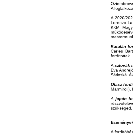
Oziembrowsk
A foglalkoz
A 2020/20
Lorenzo La 
KKM Magyar
működésével
mestermunká
Katalán fo
Carles Bar
fordítottak.
A
szlovák 
Eva Andrej
Sátinská. A
Olasz ford
Marmiroli),
A
japán fo
részvételé
szükséged, 
Események,
A fordítóhá