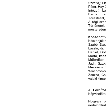
Szvetla); L
Péter, Hay 
Intézet); 
Barna Imre
Törésteszt,
A régi szer
Történetek 
mesterségne
Köszönetny
Köszönjük m
Szabó Éva,
László, dr.
Dániel, Göt
Márta, képz
Műfordítók 
Judit, Sza
Mészáros Bo
Wlachovský
Zsuzsa, Cs
valaki kimar
A Fordít
Képviselőte
Hogyan p
irodalomtu