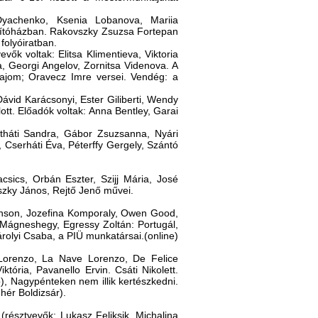
yachenko, Ksenia Lobanova, Mariia
rdítóházban. Rakovszky Zsuzsa Fortepan
 folyóiratban.
evők voltak: Elitsa Klimentieva, Viktoria
a, Georgi Angelov, Zornitsa Videnova. A
 majom; Oravecz Imre versei. Vendég: a
Dávid Karácsonyi, Ester Giliberti, Wendy
ott. Előadók voltak: Anna Bentley, Garai
étháti Sandra, Gábor Zsuzsanna, Nyári
 Cserháti Éva, Péterffy Gergely, Szántó
sics, Orbán Eszter, Szijj Mária, José
nszky János, Rejtő Jenő művei.
binson, Jozefina Komporaly, Owen Good,
Mágneshegy, Egressy Zoltán: Portugál,
rolyi Csaba, a PIÜ munkatársai.(online)
 Lorenzo, La Nave Lorenzo, De Felice
tória, Pavanello Ervin. Csáti Nikolett.
), Nagypénteken nem illik kertészkedni.
hér Boldizsár).
(résztvevők: Lukasz Feliksik. Michalina