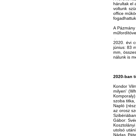
hárultak el
voltunk szü
office műkö
fogadhattuk
A Pázmány 
műfordítóve
.
2020. évi 
június: 83
mm, összese
nálunk is m
2020-ban t
Kondor Vilm
milyen' (Wh
Komporaly) 
szoba titka,
Napló (rész
az orosz sz
Szibériába
Gábor: Svéd
Kosztolányi
utolsó után
Nádas Péte