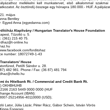
ályázathoz mellékelni kell munkatervet, első alkalommal szakmai é
atkozatot. Az ösztöndíj összege egy hónapra 180.000.- HUF. A pályázat
021. május
 Anna Bentley
rv: Egyed Anna (egyedanna.com)
dítóház Alapítvány / Hungarian Translator's House Foundation
pest, Tűzoltó u. 5.
: (361) 215 40 75.
rdhaz@t-online.hu
ohaz.hu
www.facebook.com/forditohaz
nce number: 18072749-1-43
Translators' House
tonfüred, Petőfi Sándor u. 28.
 87) 482 981. Phone /
Fax: (36 87) 481 794
rdhaz@chello.hu
mi és Hitelbank Rt. / Commercial and Credit Bank Rt.
T) OKHBHUHB
2166 2163 5449 0000 0000 (HUF
change Account (IBAN):
8007-25214956-40110000 (USD);
zló
Lator, Júlia Lázár, Péter Rácz, Gábor Schein, István Vörös
Kinga Fogarasi