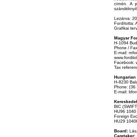
címén. A p
szándéknyil
Lezárva: 2
Fordította:
Grafikai te
Magyar For
H-1094 Buda
Phone / Fax
E-mail: mfo
www.fordit
Facebook: 
Tax refere
Hungarian 
H-8230 Bala
Phone: (36
E-mail: bfo
Kereskedel
BIC (SWIF
HU96 1040 
Foreign Ex
HU29 1040
Board:
Lás
Caretaker: