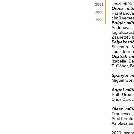
készítették.
2001
Orosz műf
2000
Kashtanova 
című verses
1999
Bolgár műf
Andonova , 
foglalkozás
Zsanett45 b
Pályakezd
Sekimura, V
Judit, Imre
Osztrák m
Izabella, D
T. Gábor, B
Spanyol m
Miguel Gonz
Angol műf
Ruth Urbom
Choli Daróc
Olasz műf
Francesco, 
Amit fordít
Az olasz te
2020. szep