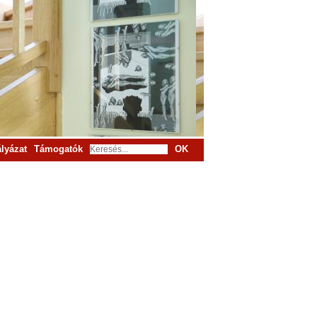
lyázat
Támogatók
OK