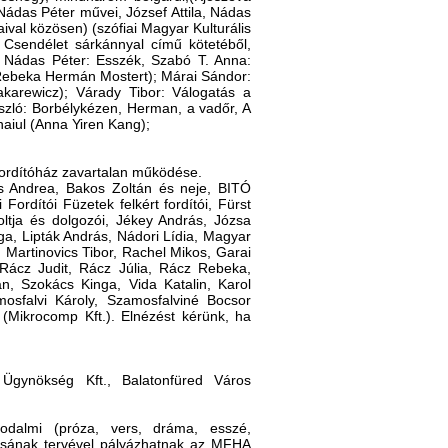
 Nádas Péter művei, József Attila, Nádas
ival közösen) (szófiai Magyar Kulturális
 Csendélet sárkánnyal című kötetéből,
 Nádas Péter: Esszék, Szabó T. Anna:
l (Rebeka Hermán Mostert); Márai Sándor:
akarewicz); Várady Tibor: Válogatás a
ászló: Borbélykézen, Herman, a vadőr, A
aiul (Anna Yiren Kang);
Fordítóház zavartalan működése.
cs Andrea, Bakos Zoltán és neje, BITÓ
rdítói Füzetek felkért fordítói, Fürst
ltja és dolgozói, Jékey András, Józsa
a, Lipták András, Nádori Lídia, Magyar
Martinovics Tibor, Rachel Mikos, Garai
Rácz Judit, Rácz Júlia, Rácz Rebeka,
án, Szokács Kinga, Vida Katalin, Karol
osfalvi Károly, Szamosfalviné Bocsor
(Mikrocomp Kft.). Elnézést kérünk, ha
 Ügynökség Kft., Balatonfüred Város
odalmi (próza, vers, dráma, esszé,
ásának tervével pályázhatnak az MFHA