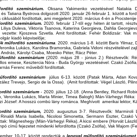
ordító szeminárium.
Oksana Yakimenko vezetésével Natakia D
és Tatiana Bystrova dolgozott 2020. január 26-február 1. között a fo
 ciklusából fordítottak, ami megjelent 2020. március 4-én a Procstenije
ordító szeminárium.
2020. február 17-től egy héten át tartott, résztv
Liliya Duleva, Viktoria Tsanova, Katerina Georgieva, Dahlia Georgiev
t vezette: Kjoszeva Szvetla. Amit fordítottak: Fehér Boldizsár: Vak
olgár kiadó képviselője;
ők műfordító szemináriuma
. 2020. március 1-8.
között Baris Yilmaz, 
eronika Lukács, Karolina Bramorska, Gabriela Vidoni részvételével zajl
h András, Károlyi Csaba, Moesko Péter, Rácz Péter.
űfordító szeminárium
(2020. május 28 - június 2.) Résztvevők: R
allos emese, Kesztercia Nóra - Buda György vezetésével. Czakó Zsófia,
arnás Ferenc műveiből fordítottak.
űfordító
szeminárium
július 6-13. között (Patak Márta, Adan Kovac
ález Trevejo, Sergio de la Ossa). (Amit fordítottak: Végel László, Pili
ordító szeminárium
- 2020. július 12-18. (Anna Bentley, Richard Ro
, Veronika Lukács, Marta Minier, Timea Balogh) Mán-Várhegyi Réka: 
zi József: A hosszú combú lány románca. Meghívott amerikai lektor, Ká
ordító szeminárium,
2020. augusztus 3-7. Résztvevők
:
Marmiroli
Rinaldi Maria Isabella, Nicolosi Simonetta, Sermann Eszter, Czakó Vik
ottak: Mágneshegy (Mán-Várhegyi Réka), A kicsi embere (Horvát László
mpó című fejezetet mindenki lefordította (Czakó Zsófia), Vak Majom (Fe
tember 10-17. között rendeztük a
lengyel műfordító szemináriumot