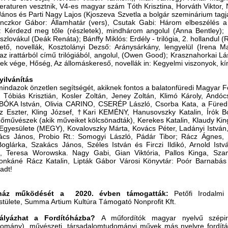
iteraturen vesztnik, V4-es magyar szám Tóth Krisztina, Horváth Viktor,
János és Parti Nagy Lajos (Kjoszeva Szvetla a bolgár szeminárium tagja
Lanczkor Gábor: Államhatár (vers), Csutak Gabi: Három elbeszélés a
: Kérdezd meg tőle (részletek), mindhárom angolul (Anna Bentley);
 szlovákul (Deák Renáta); Bánffy Miklós: Erdély - trilógia, 2. hollandu
ető, novellák, Kosztolányi Dezső: Aránysárkány, lengyelül (Irena M
az irattárból című trilógiából, angolul, (Owen Good); Krasznahorkai L
k vége, Hőség, Az állomáskereső, novellák in: Kegyelmi viszonyok, kín
ilvánítás
indazok önzetlen segítségét, akiknek fontos a balatonfüredi Magyar 
 Tóbiás Krisztián, Kosler Zoltán, Jeney Zoltán, Klimó Károly, Andó
 BÓKA István, Olivia CARINO, CSERÉP László, Csorba Kata, a Füredi Fo
z Eszter, Kling József, †Kari KEMÉNY, Hanusovszky Katalin, Írók Bo
őművészek (akik műveiket kölcsönadták), Kerekes Katalin, Klaudy King
Egyesülete (MEGY), Kovalovszky Márta, Kovács Péter, Ladányi István, 
kács János, Probio Rt.: Somogyi László, Pádár Tibor; Rácz Ágnes, 
glárka, Szakács János, Széles István és Firczi Ildikó, Arnold Istv
, Teresa Worowska. Nagy Gabi, Gian Viktória, Pallos Kinga, Szam
onkáné Rácz Katalin, Lipták Gábor Városi Könyvtár: Poór Barnabás 
adt!
óház működését a 2020. évben támogatták:
Petőfi Irodalmi
stülete, Summa Artium Kultúra Támogató Nonprofit Kft.
ályázhat a Fordítóházba?
A műfordítók magyar nyelvű szépir
domány), művészeti, társadalomtudományi művek más nyelvre fordít