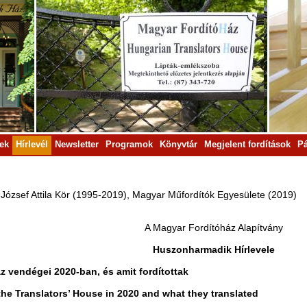
rek
Hírlevél
Newsletter
Programok
Könyvtár
Megjelent fordítások
Pá
a József Attila Kör (1995-2019), Magyar Műfordítók Egyesülete (2019)
A Magyar Fordítóház Alapítvány
Huszonharmadik Hírlevele
áz vendégei 2020-ban, és amit fordítottak
the Translators’ House in 2020 and what they translated