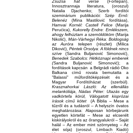
Zsuzsa hat
verse
(Fortepan),
Innosztrannaja literatura, (oroszul)
Natalia Djachenko; Szerb fordítói
szeminárium publikációi:
Szép Ernő:
Belenéz
(Mina Mastilović fordítása),
Hamvai Kornél: Castell Felice
(Marija
Perućica),
Kukorelly Endre: Emlékszem,
ahogy felhúztam a szemöldököm
(Marija
Nikolić),
Mán-Várhegyi Réka: Boldogság
az Auróra telepen
(részlet) (Milica
Diković),
Péntek Orsolya: A földnek nincs
szíve
(Sandra Buljanović Simonović),
Benedek Szabolcs: Hétköznapi emberek
(
Sandra Buljanović Simonović); a
fordítások kapcsán a Belgrádi rádió Oko
Balkana című rovata bemutatta a
"Balassi" műfordítóképzését és a
Magyar Fordítóházat (szerbül).
Krasznahorkai László: Az ellenállás
melankóliája
,
Nádas Péter: Utazás egy
vadkörtefa körül, Válogatott kisprózai
írások című kötet
(A
Biblia – Mese a
tűzről és a tudásról – A helyszín óvatos
meghatározása: Alaposan körbejárunk
egyetlen körtefát – Mese az elcserélt
kiskirályokról és az őrangyalukról – Saját
halál – Az ember mint szörnyeteg – Az
élet sója) (oroszul, Limbach Kiadó)