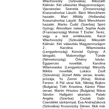
Wlachovszký (Szlovákia) Mikszáth
Kálmán: Két választás Magyarországon;
Vjacseszlav Szereda (Oroszország)
Krasznahorkai László: Báró Wenckheim
hazatér; Mari Alföldy (Hollandia)
Krasznahorkai László: Báró Wenckheim
hazatér; Marko Čudić (Szerbia) Spiró
György: Álmodtam neked; Sophie Aude
(Franciaország) Molnár T. Eszter: Teréz,
vagy a test emlékezete; Karol
Wlachovszký (Szlovákia) Mikszáth
Kálmán: Két választás Magyarországon
2.; Karolina Wilamowska
(Lengyelország) Konrád György: A
látogató; Malomvölgyi Tünde
(Németország): Örkény István:
Egyperces novellák; Karolina
Wilamowska (Lengyelország) Mészöly
Miklós novellák; Lukács Zsolt
(Szlovénia) József Attila versei, levelei,
prózája; Yu Zemin (Kína) Molnár
Ferenc: A Pál utcai fiúk; Nikolaj Bojkov
(Bulgária) Tóth Krisztina, Kántor Péter
versei; Martin Hrisztov (Bulgária) Márai
Sándor: Hallgatni akartam; Pataki
Angéla (Szerbia) Csutak Gabi:
Csendélet sárkánnyal; Eva Andrejčáková
(Szlovákia) Krusovszky Dénes: Akik már