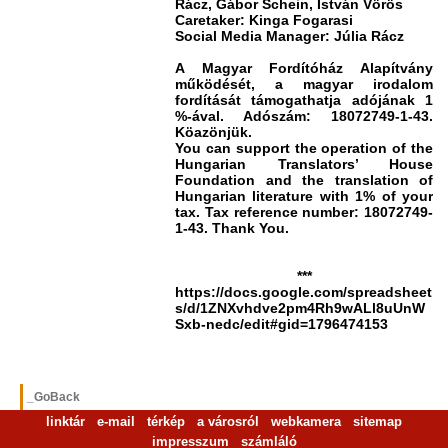
Rácz, Gábor Schein, István Vörös
Caretaker:
Kinga Fogarasi
Social Media Manager:
Júlia Rácz
A Magyar Fordítóház Alapítvány
működését, a magyar irodalom
fordítását támogathatja adójának 1
%-ával. Adószám: 18072749-1-43.
Köazönjük.
You can support the operation of the
Hungarian Translators’ House
Foundation and the translation of
Hungarian literature with 1% of your
tax. Tax reference number: 18072749-
1-43. Thank You.
***
https://docs.google.com/spreadsheet
s/d/1ZNXvhdve2pm4Rh9wALl8uUnW
Sxb-nedc/edit#gid=1796474153
_GoBack
linktár
e-mail
térkép
a városról
webkamera
sitemap
impresszum
számláló