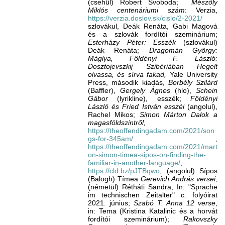
(csehül) Robert Svoboda;
Mészöly
Miklós centenáriumi szám
: Verzia,
https://verzia.doslov.sk/cislo/2-2021/
szlovákul, Deák Renáta, Gabi Magová
és a szlovák fordítói szeminárium;
Esterházy Péter: Esszék
(szlovákul)
Deák Renáta;
Dragomán György:
Máglya, Földényi F. László:
Dosztojevszkij Szibériában Hegelt
olvassa, és sírva fakad,
Yale University
Press, második kiadás,
Borbély Szilárd
(Baffler),
Gergely Ágnes
(hlo),
Schein
Gábor
(lyrikline), esszék;
Földényi
László és Fried István esszéi
(angolul),
Rachel Mikos;
Simon Márton Dalok a
magasföldszintről,
https://theoffendingadam.com/2021/son
gs-for-345am/
,
https://theoffendingadam.com/2021/mart
on-simon-timea-sipos-on-finding-the-
familiar-in-another-language/
,
https://cld.bz/pJTBqwo
, (angolul) Sípos
(Balogh) Tímea
Gerevich András versei,
(németül) Rétháti Sandra, In: "Sprache
im technischen Zeitalter" c. folyóirat
2021. június;
Szabó T. Anna 12 verse
,
in: Tema (Kristina Katalinic és a horvát
fordítói szeminárium);
Rakovszky