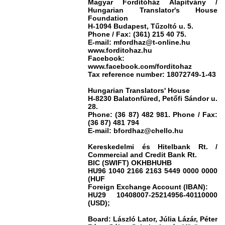
Magyar Fordítóház Alapítvány /
Hungarian Translator's House
Foundation
H-1094 Budapest, Tűzoltó u. 5.
Phone / Fax: (361) 215 40 75.
E-mail: mfordhaz@t-online.hu
www.forditohaz.hu
Facebook:
www.facebook.com/forditohaz
Tax reference number: 18072749-1-43
Hungarian Translators' House
H-8230 Balatonfüred, Petőfi Sándor u.
28.
Phone: (36 87) 482 981. Phone /
Fax:
(36 87) 481 794
E-mail: bfordhaz@chello.hu
Kereskedelmi és Hitelbank Rt. /
Commercial and Credit Bank Rt.
BIC (SWIFT) OKHBHUHB
HU96 1040 2166 2163 5449 0000 0000
(HUF
Foreign Exchange Account (IBAN):
HU29 10408007-25214956-40110000
(USD);
Board:
László
Lator, Júlia Lázár, Péter