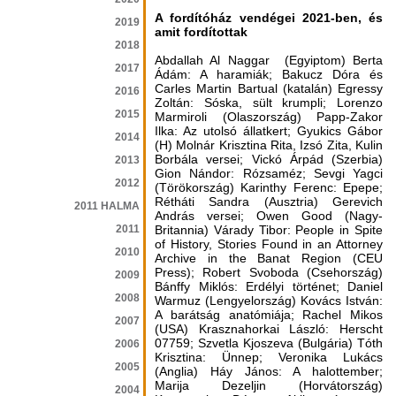
A fordítóház vendégei 2021-ben, és
2019
amit fordítottak
2018
Abdallah Al Naggar (Egyiptom) Berta
2017
Ádám: A haramiák; Bakucz Dóra és
Carles Martin Bartual (katalán) Egressy
2016
Zoltán: Sóska, sült krumpli; Lorenzo
2015
Marmiroli (Olaszország) Papp-Zakor
Ilka: Az utolsó állatkert; Gyukics Gábor
2014
(H) Molnár Krisztina Rita, Izsó Zita, Kulin
Borbála versei; Vickó Árpád (Szerbia)
2013
Gion Nándor: Rózsaméz; Sevgi Yagci
2012
(Törökország) Karinthy Ferenc: Epepe;
Rétháti Sandra (Ausztria) Gerevich
2011 HALMA
András versei; Owen Good (Nagy-
2011
Britannia) Várady Tibor: People in Spite
of History, Stories Found in an Attorney
2010
Archive in the Banat Region (CEU
Press); Robert Svoboda (Csehország)
2009
Bánffy Miklós: Erdélyi történet; Daniel
2008
Warmuz (Lengyelország) Kovács István:
A barátság anatómiája; Rachel Mikos
2007
(USA) Krasznahorkai László: Herscht
07759; Szvetla Kjoszeva (Bulgária) Tóth
2006
Krisztina: Ünnep; Veronika Lukács
2005
(Anglia) Háy János: A halottember;
Marija Dezeljin (Horvátország)
2004