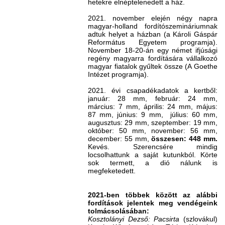
hetekre elnéptelenedett a ház.
2021. november elején négy napra
magyar-holland fordítószemináriumnak
adtuk helyet a házban (a Károli Gáspár
Református Egyetem programja).
November 18-20-án egy német ifjúsági
regény magyarra fordítására vállalkozó
magyar fiatalok gyűltek össze (A Goethe
Intézet programja).
2021. évi csapadékadatok a kertből:
január: 28 mm, február: 24 mm,
március: 7 mm, április: 24 mm, május:
87 mm, június: 9 mm, július: 60 mm,
augusztus: 29 mm, szeptember: 19 mm,
október: 50 mm, november: 56 mm,
december: 55 mm,
összesen: 448 mm.
Kevés. Szerencsére mindig
locsolhattunk a saját kutunkból. Körte
sok termett, a dió nálunk is
megfeketedett.
2021-ben többek között az alábbi
fordítások jelentek meg vendégeink
tolmácsolásában:
Kosztolányi Dezső: Pacsirta
(szlovákul)