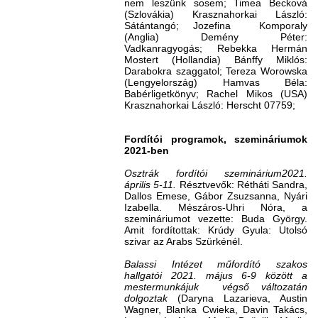
nem leszünk sosem; Timea Becková
(Szlovákia) Krasznahorkai László:
Sátántangó; Jozefina Komporaly
(Anglia) Demény Péter:
Vadkanragyogás; Rebekka Hermán
Mostert (Hollandia) Bánffy Miklós:
Darabokra szaggatol; Tereza Worowska
(Lengyelország) Hamvas Béla:
Babérligetkönyv; Rachel Mikos (USA)
Krasznahorkai László: Herscht 07759;
Fordítói programok, szemináriumok
2021-ben
Osztrák fordítói szeminárium2021.
április 5-11.
Résztvevők: Rétháti Sandra,
Dallos Emese, Gábor Zsuzsanna, Nyári
Izabella. Mészáros-Uhri Nóra, a
szemináriumot vezette: Buda György.
Amit fordítottak: Krúdy Gyula: Utolsó
szivar az Arabs Szürkénél.
Balassi Intézet műfordító szakos
hallgatói 2021. május 6-9 között a
mestermunkájuk végső változatán
dolgoztak
(Daryna Lazarieva, Austin
Wagner, Blanka Cwieka, Davin Takács,