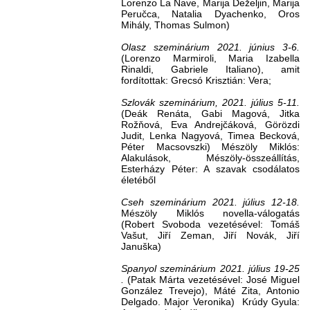
Lorenzo La Nave, Marija Deželjin, Marija
Peručca, Natalia Dyachenko, Oros
Mihály, Thomas Sulmon)
Olasz szeminárium 2021. június 3-6.
(Lorenzo Marmiroli, Maria Izabella
Rinaldi, Gabriele Italiano), amit
fordítottak: Grecsó Krisztián: Vera;
Szlovák szeminárium, 2021. július 5-11.
(Deák Renáta, Gabi Magová, Jitka
Rožňová, Eva Andrejčáková, Görözdi
Judit, Lenka Nagyová, Timea Becková,
Péter Macsovszki) Mészöly Miklós:
Alakulások, Mészöly-összeállítás,
Esterházy Péter: A szavak csodálatos
életéből
Cseh szeminárium 2021. július 12-18.
Mészöly Miklós novella-válogatás
(Robert Svoboda vezetésével: Tomáš
Vašut, Jiří Zeman, Jiří Novák, Jiří
Januška)
Spanyol szeminárium 2021. július 19-25
.
(Patak Márta vezetésével: José Miguel
González Trevejo), Máté Zita, Antonio
Delgado. Major Veronika) Krúdy Gyula: