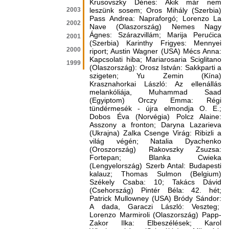
Krusovszky Dénes: Akik már nem
2003
leszünk sosem; Oros Mihály (Szerbia)
Pass Andrea: Napraforgó; Lorenzo La
2002
Nave (Olaszország) Nemes Nagy
Ágnes: Szárazvillám; Marija Perućica
2001
(Szerbia) Karinthy Frigyes: Mennyei
2000
riport; Austin Wagner (USA) Mécs Anna:
Kapcsolati hiba; Mariarosaria Sciglitano
1999
(Olaszország): Orosz István: Sakkparti a
szigeten; Yu Zemin (Kína)
Krasznahorkai László: Az ellenállás
melankóliája, Muhammad Saad
(Egyiptom) Orczy Emma: Régi
tündérmesék - újra elmondja O. E.;
Dobos Éva (Norvégia) Polcz Alaine:
Asszony a fronton; Daryna Lazarieva
(Ukrajna) Zalka Csenge Virág: Ribizli a
világ végén; Natalia Dyachenko
(Oroszország) Rakovszky Zsuzsa:
Fortepan; Blanka Cwieka
(Lengyelország) Szerb Antal: Budapesti
kalauz; Thomas Sulmon (Belgium)
Székely Csaba: 10; Takács Dávid
(Csehország) Pintér Béla: 42. hét;
Patrick Mullowney (USA) Bródy Sándor:
A dada, Garaczi László: Veszteg;
Lorenzo Marmiroli (Olaszország) Papp-
Zakor Ilka: Elbeszélések; Karol