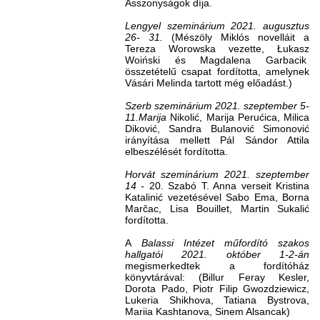
Asszonyságok díja.
Lengyel szeminárium 2021. augusztus
26- 31.
(Mészöly Miklós novelláit a
Tereza Worowska vezette, Łukasz
Woiński és Magdalena Garbacik
összetételű csapat fordította, amelynek
Vásári Melinda tartott még előadást.)
Szerb szeminárium 2021. szeptember 5-
11.Marija
Nikolić, Marija Perućica, Milica
Diković, Sandra Bulanović Simonović
irányítása mellett Pál Sándor Attila
elbeszélését fordította.
Horvát szeminárium 2021. szeptember
14 -
20. Szabó T. Anna verseit Kristina
Katalinić vezetésével Sabo Ema, Borna
Marčac, Lisa Bouillet, Martin Sukalić
fordította.
A
Balassi Intézet műfordító szakos
hallgatói 2021. október 1-2-án
megismerkedtek a fordítóház
könyvtárával: (Billur Feray Kesler,
Dorota Pado, Piotr Filip Gwozdziewicz,
Lukeria Shikhova, Tatiana Bystrova,
Mariia Kashtanova, Sinem Alsancak)