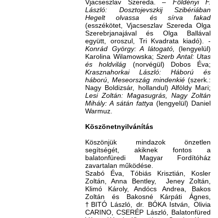
Vjacseszlav Szereda. –
Földényi F.
László: Dosztojevszkij Szibériában
Hegelt olvassa és sírva fakad
(esszékötet, Vjacseszlav Szereda Olga
Szerebrjanajával és Olga Ballával
együtt, oroszul, Tri Kvadrata kiadó). -
Konrád György: A látogató,
(lengyelül)
Karolina Wilamowska;
Szerb Antal: Utas
és holdvilág
(norvégül) Dobos Éva;
Krasznahorkai László: Háború és
háború
,
Meseország mindenkié
(szerk.:
Nagy Boldizsár, hollandul) Alföldy Mari;
Lesi Zoltán: Magasugrás, Nagy Zoltán
Mihály: A sátán fattya
(lengyelül) Daniel
Warmuz.
Köszönetnyilvánítás
Köszönjük mindazok önzetlen
segítségét, akiknek fontos a
balatonfüredi Magyar Fordítóház
zavartalan működése.
Szabó Éva, Tóbiás Krisztián, Kosler
Zoltán, Anna Bentley, Jeney Zoltán,
Klimó Károly, Andócs Andrea, Bakos
Zoltán és Bakosné Kárpáti Ágnes,
†BITÓ László, dr. BÓKA István, Olivia
CARINO, CSERÉP László, Balatonfüred