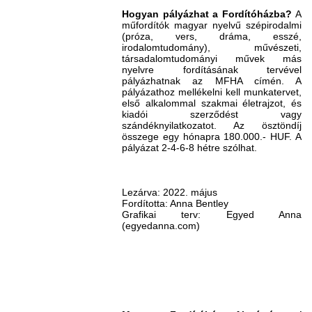
Hogyan pályázhat a Fordítóházba?
A
műfordítók magyar nyelvű szépirodalmi
(próza, vers, dráma, esszé,
irodalomtudomány), művészeti,
társadalomtudományi művek más
nyelvre fordításának tervével
pályázhatnak az MFHA címén. A
pályázathoz mellékelni kell munkatervet,
első alkalommal szakmai életrajzot, és
kiadói szerződést vagy
szándéknyilatkozatot. Az ösztöndíj
összege egy hónapra 180.000.- HUF. A
pályázat 2-4-6-8 hétre szólhat.
Lezárva: 2022. május
Fordította: Anna Bentley
Grafikai terv: Egyed Anna
(egyedanna.com)