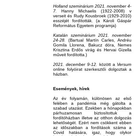
Holland szeminárium
2021. november 4-
7.
Hanny Michaelis (1922-2008) v
verseit és Rudy Kousbroek (1929-2010)
esszéjét fordították. (a Károli Gáspár
Református Egyetem programja)
Katalán szeminárium 2021. november
24-28.
(Bartual Martín Carles, Andréu
Gomila Llorena, Bakucz dóra, Nemes
Krisztina Erdős virág és Hervai Gizella
műveit fordította.)
2021. december 9-12.
között a
Versum
online folyóirat szerkesztői dolgoztak a
házban.
Események, hírek
Az év folyamán, különösen az első
felében a pandémia még gátolta a
szabad utazást. Ezekben a hónapokban
párhuzamosan biztosítottuk a
fordítóházban illetve az otthon dolgozás
lehetőségét. Ezért nem csökkent ebben
az időszakban a fordítások száma a
Covid hatására, igaz, hogy olykor