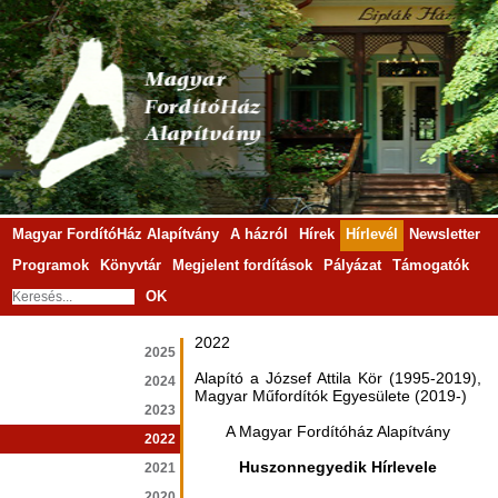
Magyar FordítóHáz Alapítvány
A házról
Hírek
Hírlevél
Newsletter
Programok
Könyvtár
Megjelent fordítások
Pályázat
Támogatók
OK
2022
2025
Alapító a József Attila Kör (1995-2019),
2024
Magyar Műfordítók Egyesülete (2019-)
2023
A Magyar Fordítóház Alapítvány
2022
Huszonnegyedik Hírlevele
2021
2020