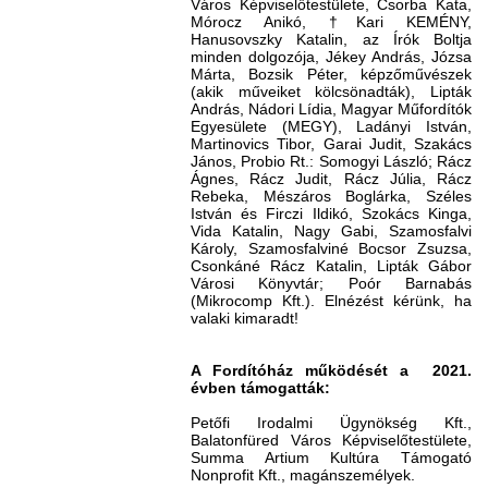
Város Képviselőtestülete, Csorba Kata,
Mórocz Anikó, †Kari KEMÉNY,
Hanusovszky Katalin, az Írók Boltja
minden dolgozója, Jékey András, Józsa
Márta, Bozsik Péter, képzőművészek
(akik műveiket kölcsönadták), Lipták
András, Nádori Lídia, Magyar Műfordítók
Egyesülete (MEGY), Ladányi István,
Martinovics Tibor, Garai Judit, Szakács
János, Probio Rt.: Somogyi László; Rácz
Ágnes, Rácz Judit, Rácz Júlia, Rácz
Rebeka, Mészáros Boglárka, Széles
István és Firczi Ildikó, Szokács Kinga,
Vida Katalin, Nagy Gabi, Szamosfalvi
Károly, Szamosfalviné Bocsor Zsuzsa,
Csonkáné Rácz Katalin, Lipták Gábor
Városi Könyvtár; Poór Barnabás
(Mikrocomp Kft.). Elnézést kérünk, ha
valaki kimaradt!
A Fordítóház működését a 2021.
évben támogatták:
Petőfi Irodalmi Ügynökség Kft.,
Balatonfüred Város Képviselőtestülete,
Summa Artium Kultúra Támogató
Nonprofit Kft., magánszemélyek.