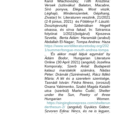
Karol Wlachovszký;
Tóth Krisztina:
Versek (szlovákul: Balaton, Macabre,
Síró ponyva, Elégia, Most viszik,
Léghajó, Mindenszentek, Gépihang,
Zivatar)
In: Literaturen vesztnik, 21/2021
(2-8 június, 2021) és
Földényi F. László:
Dosztojevszkij Szibériában Hegelt
olvassa, és sírva fakad
, In: Sztranica
folyóirat 1/2021(bolgárul) Kjoszeva
Szvetla;
Berta Ádám: Haramiák
(arabul)
Abdallah El-Nagar;
Tompa Andrea: Haza
https://www.worldliteraturetoday.org/202
1/summer/tongue-mouth-andrea-tompa
,
‘
És akkor majd látjuk egymást' by
Ádám Bodor
, Hungarian Literature
Online (30 April 2021) (angolul) Jozefina
Komporaly;
Szerb Antal: Budapesti
kalauz marslakók számára, Nádas
Péter: Drámák (Szirénének), Rácz Ildikó
Mária: A lét és a szerelem szentsége,
Tasnádi István: Fédra fitness,
(oroszul)
Oxana Yakimenko,
Szabó Magda Katalin
utca
(szerbül) Marko Čudić;
Shelter
under the Sun, Poetry of three
Hungarian Women.
https://singingbonepress.com/shelterun
derthesun-2/
(angolul) Gyukics Gábor;
Szvoren Edina: Nincs, és ne is legyen
,