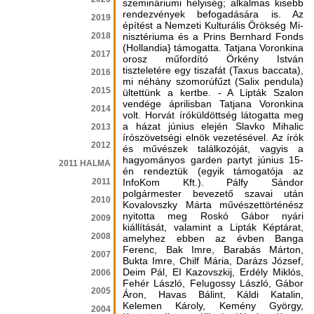
szemináriumi helyiség; alkalmas kisebb
rendez­vények befogadására is. Az
2019
építést a Nemzeti Kulturális Örökség Mi­
2018
nisztériuma és a Prins Bernhard Fonds
(Hollandia} támogatta. ­Tatjana Voronkina
2017
orosz műfordító Örkény István
tiszteletére egy tiszafát (Taxus baccata),
2016
mi néhány szomorúfűzt (Salix pendula)
2015
ültettünk a kertbe. - A Lipták Szalon
vendége áprilisban Tatjana Voronkina
2014
volt. ­Horvát íróküldöttség látogatta meg
a házat június elején Slavko Mihalic
2013
írószövetségi elnök vezetésével. ­Az írók
2012
és művészek találkozóját, vagyis a
hagyományos garden partyt június 15-
2011 HALMA
én rendeztük (egyik támogatója az
2011
InfoKom Kft.). Pálfy Sándor
polgármester bevezető sza­vai után
2010
Kovalovszky Márta művé­szettörténész
nyitotta meg Roskó Gábor nyári
2009
kiállítását, valamint a Lipták Képtárat,
2008
amelyhez ebben az évben Banga
Ferenc, Bak Imre, Ba­rabás Márton,
2007
Bukta Imre, Chilf Má­ria, Darázs József,
Deim Pál, EI Kazovszkij, Erdély Miklós,
2006
Fehér László, Felugossy László, Gábor
2005
Áron, Havas Bálint, Káldi Katalin,
Kelemen Károly, Kemény György,
2004