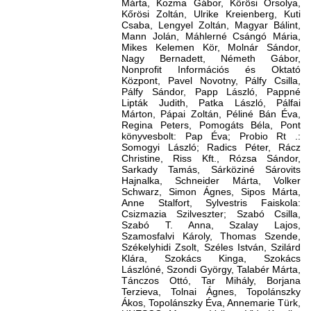
Márta, Kozma Gábor, Kőrösi Orsolya,
Kőrösi Zoltán, Ulrike Kreienberg, Kuti
Csaba, Lengyel Zoltán, Magyar Bálint,
Mann Jolán, Máhlerné Csángó Mária,
Mikes Kelemen Kör, Molnár Sándor,
Nagy Bernadett, Németh Gábor,
Nonprofit Információs és Oktató
Központ, Pavel Novotny, Pálfy Csilla,
Pálfy Sándor, Papp László, Pappné
Lipták Judith, Patka László, Pálfai
Márton, Pápai Zoltán, Péliné Bán Éva,
Regina Peters, Pomogáts Béla, Pont
könyvesbolt: Pap Éva; Probio Rt .:
Somogyi László; Radics Péter, Rácz
Christine, Riss Kft., Rózsa Sándor,
Sarkady Tamás, Sárköziné Sárovits
Hajnalka, Schneider Márta, Volker
Schwarz, Simon Ágnes, Sipos Már­ta,
Anne Stalfort, Sylvestris Faiskola:
Csizmazia Szilveszter; Szabó Csilla,
Szabó T. Anna, Szalay Lajos,
Szamosfalvi Károly, Thomas Szende,
Székelyhidi Zsolt, Széles István, Szilárd
Klára, Szokács Kinga, Szokács
Lászlóné, Szondi György, Talabér Márta,
Tánczos Ottó, Tar Mihály, Borjana
Terzieva, Tolnai Ágnes, Topolánszky
Ákos, Topolánszky Éva, Annemarie Türk,