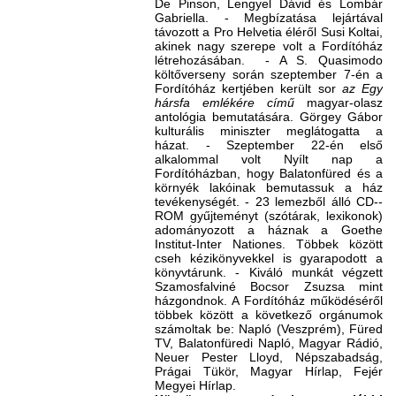
De Pinson, Lengyel Dávid és Lom­bár
Gabriella. - Megbízatása lejártá­val
távozott a Pro Helvetia éléről Susi Koltai,
akinek nagy szerepe volt a Fordítóház
létrehozásában. - A S. Quasimodo
költőverseny során szeptember 7-én a
Fordítóház kert­jében került sor
az Egy
hársfa emlékére című
magyar-olasz
antológia bemutatására. Görgey Gábor
kultu­rális miniszter meglátogatta a
házat. - Szeptember 22-én első
alkalommal volt Nyílt nap a
Fordítóházban, hogy Balatonfüred és a
környék lakóinak bemutassuk a ház
tevékenységét. - 23 lemezből álló CD-­
ROM gyűjteményt (szótárak, lexikonok)
adományozott a háznak a Goethe
Institut-Inter Nationes. Többek között
cseh kézikönyvekkel is gyarapodott a
könyvtárunk. - Kiváló munkát végzett
Szamosfalviné Bocsor Zsuzsa mint
házgondnok. ­A Fordítóház működéséről
többek között a következő orgánumok
számoltak be: Napló (Veszprém), Fü­red
TV, Balatonfüredi Napló, Magyar Rádió,
Neuer Pester Lloyd, Népszabadság,
Prágai Tükör, Magyar Hírlap, Fejér
Megyei Hírlap.