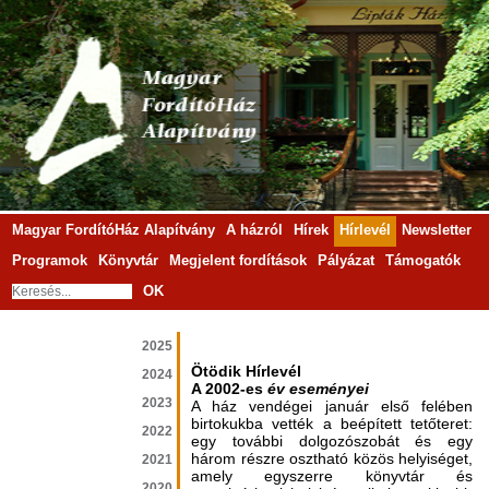
Magyar FordítóHáz Alapítvány
A házról
Hírek
Hírlevél
Newsletter
Programok
Könyvtár
Megjelent fordítások
Pályázat
Támogatók
OK
2025
Ötödik Hírlevél
2024
A 2002-es
év eseményei
2023
A ház vendégei január első felé­ben
birtokukba vették a beépített tetőteret:
2022
egy további dolgozószobát és egy
három részre osztható közös helyiséget,
2021
amely egyszerre könyvtár és
2020