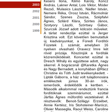
Keserü Ilona, Klimó Károly, Koncz
2003
András, Lakner Antal, Lois Viktor, Móder
Rezső, Mulasics László, Nádler István,
2002
Nemere Réka, Orosz István, Rácmolnár
Sándor, Szenes Zsuzsa, Szépfalvi
2001
Ágnes, Szilárd Klára, Szirtes János,
2000
Szotyory László, Szörtsey Gábor,
Szurcsik József adott kölcsön műveket.
1999
A tárlat ren­dezője ezúttal is Jerger
Krisztina volt. Ezt követően bemutattuk
új kiadványunkat, a Füredi Fordítói
Füzetek 1. számát, amelyben 16
nyelven olvasható Oravecz Imre két
rövid prózája. Köszönjük a fordíták
közreműködését. Koncertet ezúttal is
Dresch Mihály és együttese adott, nagy
sikerrel. A bográcsnál @Karetka Ágnes
és Nagy Berna­dett, a konyhában @Rácz
Christine és Tóth Judit tevékenykedett. ­
Lipták Gáborra, a ház volt tulajdonosára
emlékeztek június 30-án írók,
ismerősök, érdeklődők a kertben. -
Második alkalommal rendeztünk francia
fordítóknak szemináriumot, ezúttal
Járfás Ágnes műfordító vezetésével. A
résztvevők: Benoit­-Szilágyi Erzsébet,
Annie Kertész, Iris Stohsteiner-Maróczi,
Olivier Masseglia, Raoul Weiss, Caroline