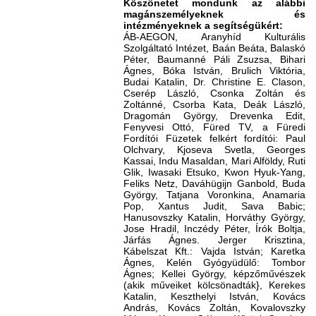
Köszönetet mondunk az alábbi
magánszemélyeknek és
intézményeknek a segítségükért:
ÁB-AEGON, Aranyhíd Kulturális
Szolgáltató Intézet, Baán Beáta, Balaskó
Péter, Baumanné Páli Zsu­zsa, Bihari
Ágnes, Bóka István, Brulich Viktória,
Budai Katalin, Dr. Christine E. Clason,
Cserép László, Csonka Zoltán és
Zoltánné, Csorba Kata, Deák László,
Dragomán György, Dre­venka Edit,
Fenyvesi Ottó, Füred TV, a Füredi
Fordítói Füzetek felkért for­dítói: Paul
Olchvary, Kjoseva Svetla, Georges
Kassai, Indu Masaldan, Mari Alföldy, Ruti
Glik, Iwasaki Etsuko, Kwon Hyuk-Yang,
Feliks Netz, Daváhügijn Ganbold, Buda
György, Tatjana Voronkina, Anamaria
Pop, Xantus Judit, Sava Babic;
Hanusovszky Katalin, Horváthy György,
Jose Hradil, Inczédy Péter, Írók Boltja,
Járfás Ágnes. Jerger Krisztina,
Kábelszat Kft.: Vajda István; Karetka
Ágnes, Kelén Gyógyüdülő: Tombor
Ágnes; Kellei György, képzőművészek
(akik műveiket kölcsönadták}, Kerekes
Katalin, Keszthelyi István, Kovács
András, Kovács Zoltán, Kovalovszky