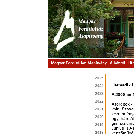
Magyar FordítóHáz Alapítvány
A házról
Hí
2025
Harmadik H
2024
2023
A 2000-es 
2022
A fordítók 
volt:
Szav
2021
kezdeményez
2020
egy hársfá
gimnáziumb
2019
Június 10-
2018
képzőművés