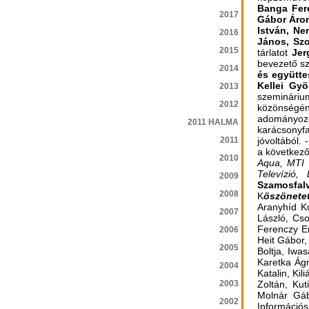
Banga Fere
2017
Gábor Áron
István, Ne
2016
János, Szo
2015
tárlatot
Jer
bevezető s
2014
és együtt
Kellei Gy
2013
szemináriu
2012
közönségéne
adományoz
2011 HALMA
karácsonyf
2011
jóvoltából.
a következ
2010
Aqua, MTI 
Televízió
2009
Szamosfal
2008
K
öszönete
Aranyhíd Ku
2007
László, Cs
Ferenczy E
2006
Heit Gábor,
2005
Boltja, Iwa
Karetka Ág
2004
Katalin, Ki
2003
Zoltán, Ku
Molnár Gáb
2002
Információs