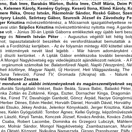
nc, Bak Imre, Barabás Márton, Bukta Imre, Chilf Mária, Deim Pá
, Kelemen Károly, Kemény György, Keserü Ilona, Klimó Károly, K
mere Réka, Orosz István, Rácmolnár Sándor, Roskó Gábor, Szen
tyory László, Szörtsey Gábor, Szurcsik József és Závodszky F
ger Krisztina
művészettörténész, a Műcsarnok igazgatóhelyettese r
zavai után
Szipőcs Krisztina
művészettörténész nyitotta meg. A gard
ese
volt. - Június 30-án Lipták Gáborra emlékeztek egy újabb kerti bes
örgy
és
Németh István Péter
. - Augusztus végétől két hétig bolg
mot; tapasztalataikról beszéltek és versfordításaikat bemutatták 
k a Fordítóház kertjében. - Az év folyamán mintegy 400 kötettel sikerü
ó intézmények nevét lásd lejjebb. - Már három adományként é
a) díszíti kertünket. - A Lipták Gábor emlékszoba további berende
 - A Mongol Nagykövetség egy videólejátszót ajándékozott nekünk. - A
ő orgánumok számoltak be:
Balatonfüredi Napló, Napló
(Veszprém),
Né
heti közlönye, Magyar Napló, Új Horizont, Heti Világgazdaság, The 
, Duna Televízió, Füred TV, Gromada
(Ukrajna) stb. - Nálunk 
viné Bocsor Zsuzsa
.
t mondunk az alábbi intézményeknek és magánszemélyeknek seg
lturális Szolgáltató Intézet, Baán Beáta, Szava Babic, Balaskó Péter, 
onka Zoltán és Zoltánné, Kinga, Eszter, Dornacher Kinga, Dragomán
rika, Füred TV, Davahügijn Ganbold, Göncz Árpád, Naciye Güngörmüs
 Herber Dénes, Edvin Hiedel, Horváth Dániel, Horváth Dávid, Horváthy G
saki Etsuko, Jékey András, Jelenkor Könyvkiadó, Jerger Krisztina, Kábe
nes, Kelén Gyógyüdülő: Tombor Ágnes; Kellei György, képzőművészek 
lián László, Kinyó Tamás, Konczek József, Kovács András, Kovács Zolt
ti Csaba, Robert Lacombe, Dominika és Grzegorz Lubczyk, Máhler
or, Molnár Sándor, Mongol Nagykövetség: Zsambazsancan, Murány
 és Oktató Központ, Nyikulina Nagyezsda, Girogo Pressburger, Pálfy C