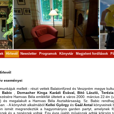
rek
Hírlevél
Newsletter
Programok
Könyvtár
Megjelent fordítások
Pá
írlevél
év eseményei
- munkájuk mellett - részt vettek Balatonfüred és Veszprém megye kultu
a Babic
,
Dornacher Kinga Karádi Évával, Bitó László, Terézi
ésére Hamvas Béla emlékfát ültetett a város 2000. március 22-én (ug
t) és megalakult a Hamvas Béla Asztaltársaság. Sz. Babic rendhagy
an. - A könyvhét alkalmából
Kellei György
és
Gaál Antal
könyveinek b
én ismét megrendeztük a hagyományos garden partyt, amelynek fő
zek és a zenészek voltak. Egy évre újabb művészek adták kölcsön t