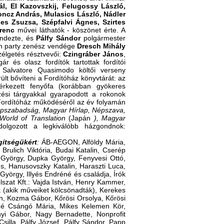
l, El Kazovszkij, Felugossy László,
oncz András, Mulasics László, Nádler
es Zsuzsa, Szépfalvi Ágnes, Szirtes
erenc
művei láthatók - köszönet érte. A
endezte, és
Pálfy Sándor
polgármester
en party zenész vendége
Dresch Mihály
zélgetés résztvevői:
Czingráber János
,
ár és olasz fordítók tartottak fordítói
a Salvatore Quasimodo költői verseny
lt bővíteni a Fordítóház könyvtárát: az
rkezett fenyőfa (korábban gyökeres
zési tárgyakkal gyarapodott a rokonok
 Fordítóház működéséről az év folyamán
pszabadság, Magyar Hírlap, Népszava,
World of Translation
(Japán
), Magyar
dolgozott a legkiválóbb házgondnok:
ítségükért
:
ÁB-AEGON, Alföldy Mária,
Brulich Viktória, Budai Katalin, Cserép
 György, Dupka György, Fenyvesi Ottó,
, Hanusovszky Katalin, Haraszti Luca,
yörgy, Illyés Endréné és családja, Írók
lszat Kft.: Vajda István, Henry Kammer,
(akik műveiket kölcsönadták), Kerekes
án, Kozma Gábor, Kőrösi Orsolya, Kőrösi
né Csángó Mária, Mikes Kelemen Kör,
i Gábor, Nagy Bernadette, Nonprofit
silla, Pálfy József, Pálfy Sándor, Papp