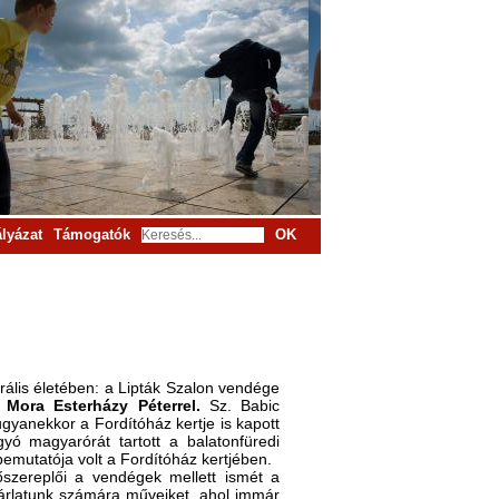
lyázat
Támogatók
OK
rális életében: a Lipták Szalon vendége
a Mora Esterházy Péterrel.
Sz. Babic
yanekkor a Fordítóház kertje is kapott
ó magyarórát tartott a balatonfüredi
emutatója volt a Fordítóház kertjében.
szereplői a vendégek mellett ismét a
árlatunk számára műveiket, ahol immár