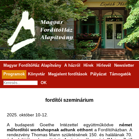
Magyar FordítóHáz Alapítvány
A házról
Hírek
Hírlevél
Newsletter
Programok
Könyvtár
Megjelent fordítások
Pályázat
Támogatók
OK
fordítói szeminárium
2025. október 10-12.
A budapesti Goethe Intézettel együttműködve
német
műfordítói workshopnak adtunk otthont
a Fordítóházban. A
rendezvény Thomas Mann születésének 150. és halálának 70.