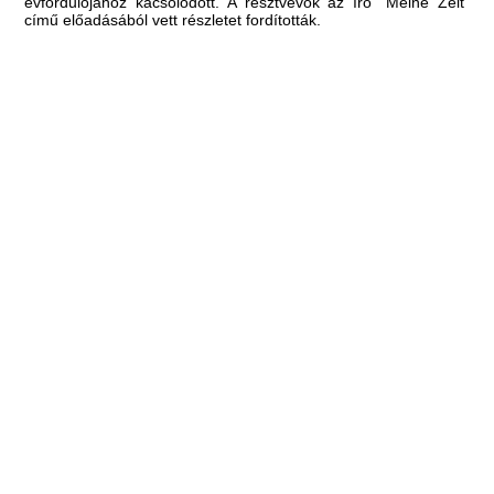
évfordulójához kacsolódott. A résztvevők az író "Meine Zeit"
című előadásából vett részletet fordították.