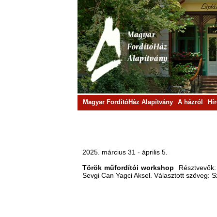
Magyar FordítóHáz Alapítvány
A házról
Hí
2025. március 31 - április 5.
Török műfordítói workshop
Résztvevők: 
Sevgi Can Yagci Aksel. Választott szöveg: S