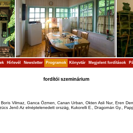
rek
Hírlevél
Newsletter
Programok
Könyvtár
Megjelent fordítások
Pá
fordítói szeminárium
Boris Vilmaz, Ganca Özmen, Canan Urban, Okten Asli Nur, Eren Deniz
zücs Jenő:Az elnéptelenedett ország, Kukorelli E., Dragomán Gy., Papp