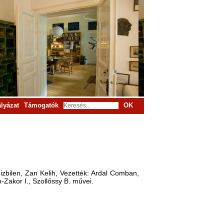
lyázat
Támogatók
OK
bilen, Zan Kelih, Vezették: Ardal Comban,
-Zakor I., Szollőssy B. művei.