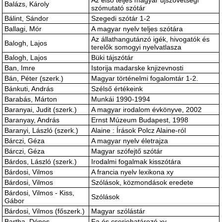
Az első teljes magyar újszövetségi
Balázs, Károly
szómutató szótár
Bálint, Sándor
Szegedi szótár 1-2
Ballagi, Mór
A magyar nyelv teljes szótára
Az állathangutánzó igék, hivogatók és
Balogh, Lajos
terelők somogyi nyelvatlasza
Balogh, Lajos
Büki tájszótár
Ban, Imre
Istorija madarske knjizevnosti
Bán, Péter (szerk.)
Magyar történelmi fogalomtár 1-2.
Bánkuti, András
Szélső értékeink
Barabás, Márton
Munkái 1990-1994
Baranyai, Judit (szerk.)
A magyar irodalom évkönyve, 2002
Baranyay, András
Ernst Múzeum Budapest, 1998
Baranyi, László (szerk.)
Alaine : Írások Polcz Alaine-ról
Bárczi, Géza
A magyar nyelv életrajza
Bárczi, Géza
Magyar szófejtő szótár
Bárdos, László (szerk.)
Irodalmi fogalmak kisszótára
Bárdosi, Vilmos
A francia nyelv lexikona xy
Bárdosi, Vilmos
Szólások, közmondások eredete
Bárdosi, Vilmos - Kiss,
Szólások
Gábor
Bárdosi, Vilmos (főszerk.)
Magyar szólástár
Bartha, Dénes
Fa és cserjehatározó xy