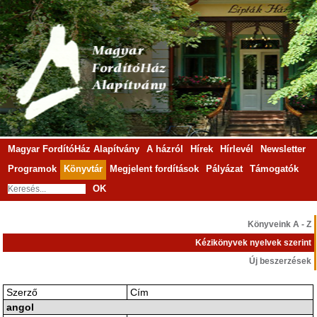
Magyar FordítóHáz Alapítvány
A házról
Hírek
Hírlevél
Newsletter
Programok
Könyvtár
Megjelent fordítások
Pályázat
Támogatók
OK
Könyveink A - Z
Kézikönyvek nyelvek szerint
Új beszerzések
Szerző
Cím
angol