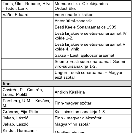
Tonts, Ülo - Rebane, Hilve
Memuaristika. Olkekirjandus.
- Teder, Eerik
Ordustrükid
Vääri, Eduard
Voorsonade leksikon
Antonüümi-sonastik
Eesti Keele Sonaraamat os 1999
Eesti kirjakeele seletus-sonaraamat IV
köide 1-2.
Eesti kirjakeele seletus-sonaraamat V
köide 4. vihik
Saksa - Eesti ajaloosonaraamat
Soome-Eesti suursonaraamat: Suomi-
viro-suursanakirja 1-2.
Ungeri - eesti sonaraamat = Magyar -
észt szótár
finn
Castrén, P. - Castrén,
Antiikin Käsikirja
Leena-Pietilä
Forsberg, U-M. - Kovács,
Finn-magyar szótár
M.
Grönros, Eija-Riitta
Kielitoimiston sanakirja 1-3.
Jakab, László
Finn - magyar diákszótár
Jakab, László
Magyar-finn szótár
Kinder, Hermann -
Maailma ajalugu