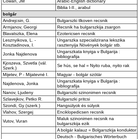
Cowan, JM
Arabic-English dictionary
Biblia I-II., arabul
bolgár
Andrejcsin, G.
Bulgarszki tlkoven recsnik
Armjanov, Georgi
Recsnik ha bulgarszkija zsargon
Blavatszka, Elena
Ezotericsen recsnik
Lesznyikova, L. -
Ungarszka szpecializirana lekszika
Kosztadinova, I.
rasztenyija Növények bolgár stb.
Ungarszkata knyiga v Bulgarija :
Jonka Najdenova
bibliografija
Kjoszeva, Szvetla (vál.
Se hús, se hal = Nyito ruba, nyito rak
Szerk.)
Mijetev, P - Mijatevné I.
Magyar - bolgár szótár
Ungarszkata knyiga v Bulgarija :
Najdenova, Jonka
bibliografija
Nanov, Ljudeny
Bulgarszki szinonimen recsnik
Szlavejkov, Petko R.
Bulgarszki pritcsi
Szondi, Gy (szerk.)
Hangsúlyok és súlyok
Vlahov, Szergej
Enciklopedicsen recsnik
Maluk szinonimen recsnik na
Vutov, Vuran
bulgarszkija ezik
A bolgár kalauz = Bolgarszkija konduktor
Deutsch - Bulgarisches Wörterbuch