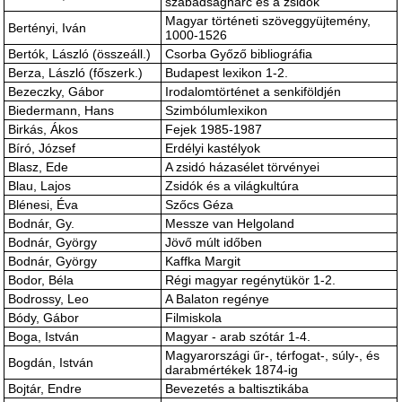
szabadságharc és a zsidók
Magyar történeti szöveggyüjtemény,
Bertényi, Iván
1000-1526
Bertók, László (összeáll.)
Csorba Győző bibliográfia
Berza, László (főszerk.)
Budapest lexikon 1-2.
Bezeczky, Gábor
Irodalomtörténet a senkiföldjén
Biedermann, Hans
Szimbólumlexikon
Birkás, Ákos
Fejek 1985-1987
Bíró, József
Erdélyi kastélyok
Blasz, Ede
A zsidó házasélet törvényei
Blau, Lajos
Zsidók és a világkultúra
Blénesi, Éva
Szőcs Géza
Bodnár, Gy.
Messze van Helgoland
Bodnár, György
Jövő múlt időben
Bodnár, György
Kaffka Margit
Bodor, Béla
Régi magyar regénytükör 1-2.
Bodrossy, Leo
A Balaton regénye
Bódy, Gábor
Filmiskola
Boga, István
Magyar - arab szótár 1-4.
Magyarországi űr-, térfogat-, súly-, és
Bogdán, István
darabmértékek 1874-ig
Bojtár, Endre
Bevezetés a baltisztikába