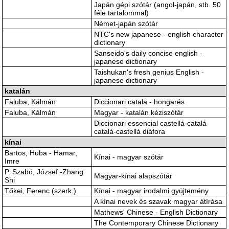
Japán gépi szótár (angol-japán, stb. 50
féle tartalommal)
Német-japán szótár
NTC's new japanese - english character
dictionary
Sanseido's daily concise english -
japanese dictionary
Taishukan's fresh genius English -
japanese dictionary
katalán
Faluba, Kálmán
Diccionari catala - hongarés
Faluba, Kálmán
Magyar - katalán kéziszótár
Diccionari essencial castellá-catalá
catalá-castellá diáfora
kínai
Bartos, Huba - Hamar,
Kínai - magyar szótár
Imre
P. Szabó, József -Zhang
Magyar-kínai alapszótár
Shi
Tőkei, Ferenc (szerk.)
Kínai - magyar irodalmi gyüjtemény
A kínai nevek és szavak magyar átírása
Mathews' Chinese - English Dictionary
The Contemporary Chinese Dictionary