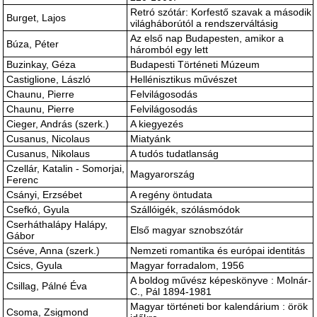
Retró szótár: Korfestő szavak a második
Burget, Lajos
világháborútól a rendszerváltásig
Az első nap Budapesten, amikor a
Búza, Péter
háromból egy lett
Buzinkay, Géza
Budapesti Történeti Múzeum
Castiglione, László
Hellénisztikus művészet
Chaunu, Pierre
Felvilágosodás
Chaunu, Pierre
Felvilágosodás
Cieger, András (szerk.)
A kiegyezés
Cusanus, Nicolaus
Miatyánk
Cusanus, Nikolaus
A tudós tudatlanság
Czellár, Katalin - Somorjai,
Magyarország
Ferenc
Csányi, Erzsébet
A regény öntudata
Csefkó, Gyula
Szállóigék, szólásmódok
Cserháthalápy Halápy,
Első magyar sznobszótár
Gábor
Cséve, Anna (szerk.)
Nemzeti romantika és európai identitás
Csics, Gyula
Magyar forradalom, 1956
A boldog művész képeskönyve : Molnár-
Csillag, Pálné Éva
C., Pál 1894-1981
Magyar történeti bor kalendárium : örök
Csoma, Zsigmond