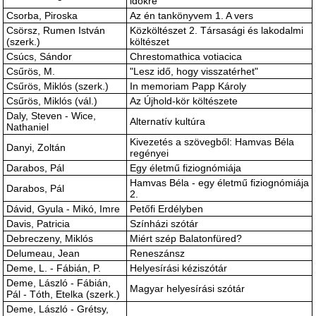
időkre
Csorba, Piroska
Az én tankönyvem 1. A vers
Csörsz, Rumen István
Közköltészet 2. Társasági és lakodalmi
(szerk.)
költészet
Csúcs, Sándor
Chrestomathica votiacica
Csűrös, M.
"Lesz idő, hogy visszatérhet"
Csűrös, Miklós (szerk.)
In memoriam Papp Károly
Csűrös, Miklós (vál.)
Az Újhold-kör költészete
Daly, Steven - Wice,
Alternatív kultúra
Nathaniel
Kivezetés a szövegből: Hamvas Béla
Danyi, Zoltán
regényei
Darabos, Pál
Egy életmű fiziognómiája
Hamvas Béla - egy életmű fiziognómiája
Darabos, Pál
2.
Dávid, Gyula - Mikó, Imre
Petőfi Erdélyben
Davis, Patricia
Színházi szótár
Debreczeny, Miklós
Miért szép Balatonfüred?
Delumeau, Jean
Reneszánsz
Deme, L. - Fábián, P.
Helyesírási kéziszótár
Deme, László - Fábián,
Magyar helyesírási szótár
Pál - Tóth, Etelka (szerk.)
Deme, László - Grétsy,