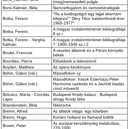
(meg)nemesedett polgár
Borsi-Kálmán, Béla
Nemzetfogalom és nemzetstratégiák
"Ha a boldogságot egy tájjal akarnám
Botka, Ferenc
kifejezni"" Déry Tibor balatonfüredi évei
1965-1977"
A magyar irodalomtörténet bibliográfiája
Botka, Ferenc
8.sz.r.
Botka, Ferenc - Vargha,
A magyar irodalomtörténet bibliográfiája
Kálmán
7. 1905-1945 sz.r.2.
A vesztes államok és a Párizs környéki
Boulet, Francois
békék
Bourdieu, Pierre
Előadások a televízióról
Boyden, Matthew
Az opera kézikönyve
Böhm, Gábor (vál.)
Másodfokon xy
Másodfokon: Irások Esterházy Péter
Böhm, Gábor (vál.)
Harmonia caelestis és a Javított kiadás
című műveiről
Bölcsics, Márta - Csordás,
Budapesti Krúdy-kalauz : Budapest,
Lajos
ahogy Krúdy látta
Brandenstein, Béla
Nietzsche
Brehm, Alfred
Az állatok világa: egy kötetben
Brems, Hugo
Kortárs holland és flamand költők
Az európai kerszténység kialakulása,
Brown, Peter
220-1000.