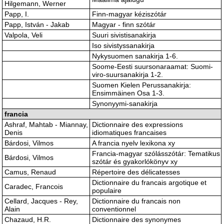
Hilgemann, Werner
Papp, I.
Finn-magyar kéziszótár
Papp, István - Jakab
Magyar - finn szótár
Valpola, Veli
Suuri sivistisanakirja
Iso sivistyssanakirja
Nykysuomen sanakirja 1-6.
Soome-Eesti suursonaraamat: Suomi-
viro-suursanakirja 1-2.
Suomen Kielen Perussanakirja:
Ensimmäinen Osa 1-3.
Synonyymi-sanakirja
francia
Ashraf, Mahtab - Miannay,
Dictionnaire des expressions
Denis
idiomatiques francaises
Bárdosi, Vilmos
A francia nyelv lexikona xy
Francia-magyar szólásszótár: Tematikus
Bárdosi, Vilmos
szótár és gyakorlókönyv xy
Camus, Renaud
Répertoire des délicatesses
Dictionnaire du francais argotique et
Caradec, Francois
populaire
Cellard, Jacques - Rey,
Dictionnaire du francais non
Alain
conventionnel
Chazaud, H.R.
Dictionnaire des synonymes