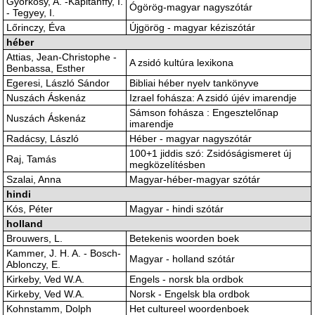
Györkösy, A. -Kapitánffy, I.
Ógörög-magyar nagyszótár
- Tegyey, I.
Lőrinczy, Éva
Újgörög - magyar kéziszótár
héber
Attias, Jean-Christophe -
A zsidó kultúra lexikona
Benbassa, Esther
Egeresi, László Sándor
Bibliai héber nyelv tankönyve
Nuszách Áskenáz
Izrael fohásza: A zsidó újév imarendje
Sámson fohásza : Engesztelőnap
Nuszách Áskenáz
imarendje
Radácsy, László
Héber - magyar nagyszótár
100+1 jiddis szó: Zsidóságismeret új
Raj, Tamás
megközelítésben
Szalai, Anna
Magyar-héber-magyar szótár
hindi
Kós, Péter
Magyar - hindi szótár
holland
Brouwers, L.
Betekenis woorden boek
Kammer, J. H. A. - Bosch-
Magyar - holland szótár
Ablonczy, E.
Kirkeby, Ved W.A.
Engels - norsk bla ordbok
Kirkeby, Ved W.A.
Norsk - Engelsk bla ordbok
Kohnstamm, Dolph
Het cultureel woordenboek