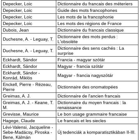
Depecker, Loic
Dictionnaire du francais des méteriers
Depecker, Loic
Guide des mots francophones
Depecker, Loic
Les mots de la francophonie
Depecker, Loic
Les mots des régions de France
Dubois, Jean
Dictionnaire du francais classique
Dictionnaire des mots perdus :
Duchesne, A. - Leguay, T.
L'obsoléte
Dictionnaire des sens cachés : La
Duchesne, A. - Leguay, T.
surprise
Eckhardt, Sándor
Francia - magyar szótár
Eckhardt, Sándor
Magyar - francia szótár
Eckhardt, Sándor -
Magyar - francia nagyszótár
Konrád, Miklós
Enckell, Pierre - Rézeau,
Dictionnaire des onomatopées
Pierre
Greimas, A. J.
Dictionnaire de l'ancien francais
Greimas, A. J. - Keane, T.
Dictionnaire du moyen francais : la
M.
renaissance
Grevisse, Maurice
Le bon usage grammaire francaise
Hagege, Claude
Le francais et les siecles
Lévi-Valensi, Jacqueline -
Sebe-Madácsy, Piroska -
Új tedenciák a komparatisztikában II-III.
Bene, Kálmán