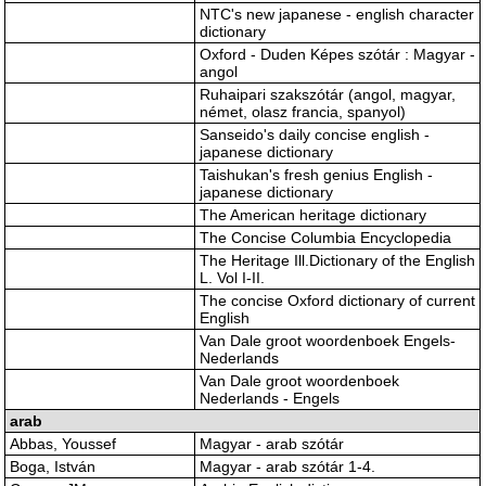
NTC's new japanese - english character
dictionary
Oxford - Duden Képes szótár : Magyar -
angol
Ruhaipari szakszótár (angol, magyar,
német, olasz francia, spanyol)
Sanseido's daily concise english -
japanese dictionary
Taishukan's fresh genius English -
japanese dictionary
The American heritage dictionary
The Concise Columbia Encyclopedia
The Heritage Ill.Dictionary of the English
L. Vol I-II.
The concise Oxford dictionary of current
English
Van Dale groot woordenboek Engels-
Nederlands
Van Dale groot woordenboek
Nederlands - Engels
arab
Abbas, Youssef
Magyar - arab szótár
Boga, István
Magyar - arab szótár 1-4.