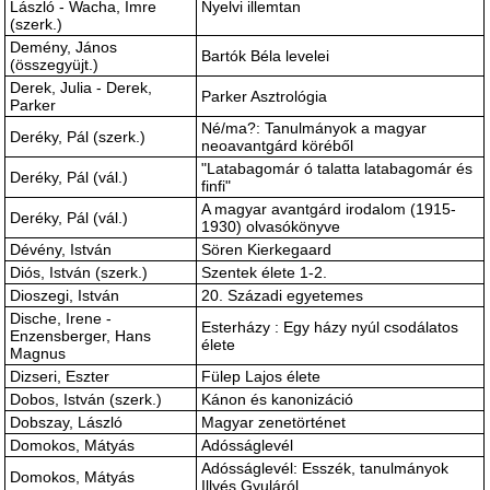
László - Wacha, Imre
Nyelvi illemtan
(szerk.)
Demény, János
Bartók Béla levelei
(összegyüjt.)
Derek, Julia - Derek,
Parker Asztrológia
Parker
Né/ma?: Tanulmányok a magyar
Deréky, Pál (szerk.)
neoavantgárd köréből
"Latabagomár ó talatta latabagomár és
Deréky, Pál (vál.)
finfi"
A magyar avantgárd irodalom (1915-
Deréky, Pál (vál.)
1930) olvasókönyve
Dévény, István
Sören Kierkegaard
Diós, István (szerk.)
Szentek élete 1-2.
Dioszegi, István
20. Századi egyetemes
Dische, Irene -
Esterházy : Egy házy nyúl csodálatos
Enzensberger, Hans
élete
Magnus
Dizseri, Eszter
Fülep Lajos élete
Dobos, István (szerk.)
Kánon és kanonizáció
Dobszay, László
Magyar zenetörténet
Domokos, Mátyás
Adósságlevél
Adósságlevél: Esszék, tanulmányok
Domokos, Mátyás
Illyés Gyuláról