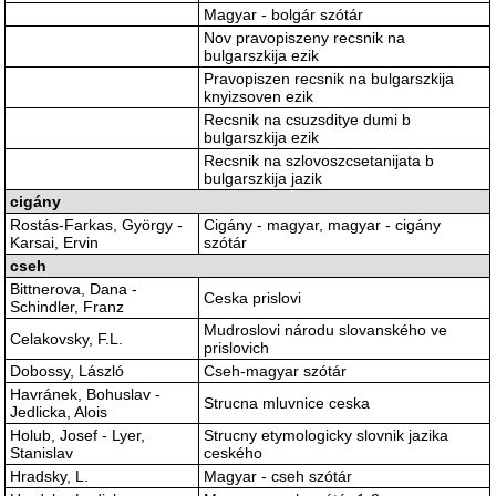
Magyar - bolgár szótár
Nov pravopiszeny recsnik na
bulgarszkija ezik
Pravopiszen recsnik na bulgarszkija
knyizsoven ezik
Recsnik na csuzsditye dumi b
bulgarszkija ezik
Recsnik na szlovoszcsetanijata b
bulgarszkija jazik
cigány
Rostás-Farkas, György -
Cigány - magyar, magyar - cigány
Karsai, Ervin
szótár
cseh
Bittnerova, Dana -
Ceska prislovi
Schindler, Franz
Mudroslovi národu slovanského ve
Celakovsky, F.L.
prislovich
Dobossy, László
Cseh-magyar szótár
Havránek, Bohuslav -
Strucna mluvnice ceska
Jedlicka, Alois
Holub, Josef - Lyer,
Strucny etymologicky slovnik jazika
Stanislav
ceského
Hradsky, L.
Magyar - cseh szótár