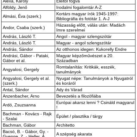
Alexa, Károly
Eleitől fogva
Alföldy, Jenő
Irodalmi fogalomtár A-Z
Kortárs magyar írók 1945-1997:
Almási, Éva (szerk.)
Bibliográfia és fotótár 1. A-J
Házasság előtt, válás után: Madách
Andor, Csaba (szerk.)
Imre szerelmei
András, László T.
Angol - magyar szlengszótár
András, László T.
Magyar - angol szlengszótár
András, Sándor
Az otthonos idegen: Kukorelly Endre
Andrási, Gábor - Pataki,
Magyar képzőművészet a 20.
Gábor et al.
Században
Romtalanítás: Kritikák, esszék,
Angyalosi, Gergely
tanulmányok
Angyalosi, Gergely et al.
Nyugat népe: Tanulmányok a Nyugatról
(szerk.)
és koráról
Antal, Sándor
Ady és Várad
Anzenbacher, Arno
Bevezetés a filozófiába
Európai akarsz lenni ? Csináld magyarul
Ardó, Zsuzsanna
!
Bachman - Kovács - Rajk
Épület / plasztika / tárgy
- Szalai
Bachman, Gábor
Architetto
Bacsó, B. - Gábor, Gy. -
A szépség akarata
Gyenge, Z. - Heller, Á.