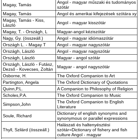
Angol - magyar műszaki és tudományos
Magay, Tamás
szótár
Magay, Tamás
Angol és amerikai kifejezések szótára xy
Magay, Tamás - Kiss,
Angol - magyar kisszótár
László
Magay, T. - Országh, L
Magyar-angol kéziszótár
Nagy, Gy. (összeáll.)
Angol - magyar idiómaszótár
Országh L. - Magay T
Angol - magyar nagyszótár
Országh, László
Angol - magyar nagyszótár
Országh, László
Magyar - angol szótár
Országh, László - Futász,
Magyar - angol nagyszótár
Dezső - Kovecses, Zoltán
Osborne, H.
The Oxford Companion to Art
Partington, Angela
The Oxford Dictionary of Quotations
Quinn,P.L.
A Companion to Philosophy of Religion
Scholes,P.A.
The Oxford Companion to Music
The Oxford Companion to English
Simpson,John
Literature
Dictionary of english synonyms and
Soule, Richard
synonymous or parallel expressions
Halászati és haltenyésztési
Thyll, Szilárd (összeáll.)
szótár=Dictionary of fishery and fish
culture Angol - magyar