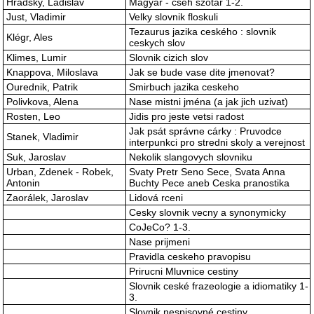
Hradsky, Ladislav
Magyar - cseh szótár 1-2.
Just, Vladimir
Velky slovnik floskuli
Tezaurus jazika ceského : slovnik
Klégr, Ales
ceskych slov
Klimes, Lumir
Slovnik cizich slov
Knappova, Miloslava
Jak se bude vase dite jmenovat?
Ourednik, Patrik
Smirbuch jazika ceskeho
Polivkova, Alena
Nase mistni jména (a jak jich uzivat)
Rosten, Leo
Jidis pro jeste vetsi radost
Jak psát správne cárky : Pruvodce
Stanek, Vladimir
interpunkci pro stredni skoly a verejnost
Suk, Jaroslav
Nekolik slangovych slovniku
Urban, Zdenek - Robek,
Svaty Pretr Seno Sece, Svata Anna
Antonin
Buchty Pece aneb Ceska pranostika
Zaorálek, Jaroslav
Lidová rceni
Cesky slovnik vecny a synonymicky
CoJeCo? 1-3.
Nase prijmeni
Pravidla ceskeho pravopisu
Prirucni Mluvnice cestiny
Slovnik ceské frazeologie a idiomatiky 1-
3.
Slovnik nespisovné cestiny