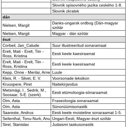
Slovnik spisovného jazika ceského 1-8.
Slovnik zkratek
dán
Danks-ungarsk ordbog (Dán-magyar
Nielsen, Margit
szótár
Nielsen, Margit
Magyar - dán szótár
észt
Corbeil, Jan_Calude
Suur illustreeritud sonaramaat
Erelt, Mati - Erelt, Tiin -
Eesti keele kaesiraamat
Ross, Kristina
Erelt, Mati - Erelt, Tiin -
Eesti keele kaesiraamat
Ross, Kristina
Kepp, Onne - Merilai, Arne
Luule
Kleis, R. - Silvet, E. V.
Voorsonade leksikon
Kruuspere, Piret
Naitekirjandus
Metsmägi, I., Sedrik, M.,
Eesti etümoloogia-sönaraamat
Soosaar, S-E. (szerk)
Oim, Asta
Fraseoloogia sonaraamat
Oim, Asta
Sünonüümisonastik
Saareste, Andrus
Eesti keele moisteline sonaraamat 1-5.
Seilenthal, Tonu-Nurk, Anu
Ungari-Eesti, Magyar-észt szótár
Sirel, Stanislav
Judaismi taskusonastik