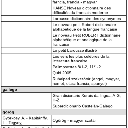
farncia, francia - magyar
HANSE Noveau dictionnaire des
difficultés du francais moderne
Larousse dictionnaire des synonymes
Le noveau petit Robert dictionnaire
alphabétique de la langue francaise
Le noveau Petit ROBERT dictionnaire
alphabétique et analogique de la
francaise
Le petit Larousse illustré
Les vers les plus célébres de la
littérature francaise
Palimpsestes 8/1-2, 11/1-2.
Quid 2005
Ruhaipari szakszótár (angol, magyar,
német, olasz francia, spanyol)
gallego
Gran dicionario Xerais da lingua, A-G,
H-Z
Superdicionario Castelán-Galego
görög
Györkösy, A. - Kapitánffy,
Ógörög - magyar szótár
I. - Tegyey, I.