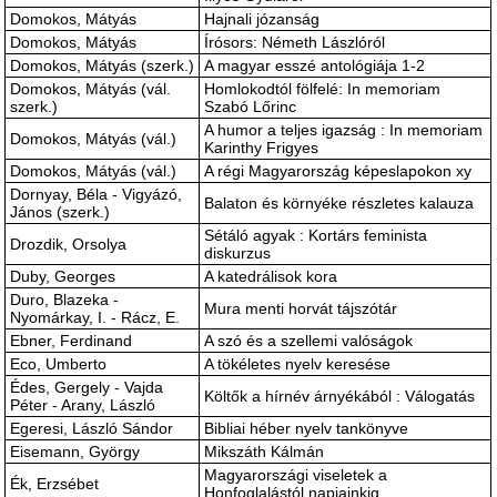
Domokos, Mátyás
Hajnali józanság
Domokos, Mátyás
Írósors: Németh Lászlóról
Domokos, Mátyás (szerk.)
A magyar esszé antológiája 1-2
Domokos, Mátyás (vál.
Homlokodtól fölfelé: In memoriam
szerk.)
Szabó Lőrinc
A humor a teljes igazság : In memoriam
Domokos, Mátyás (vál.)
Karinthy Frigyes
Domokos, Mátyás (vál.)
A régi Magyarország képeslapokon xy
Dornyay, Béla - Vigyázó,
Balaton és környéke részletes kalauza
János (szerk.)
Sétáló agyak : Kortárs feminista
Drozdik, Orsolya
diskurzus
Duby, Georges
A katedrálisok kora
Duro, Blazeka -
Mura menti horvát tájszótár
Nyomárkay, I. - Rácz, E.
Ebner, Ferdinand
A szó és a szellemi valóságok
Eco, Umberto
A tökéletes nyelv keresése
Édes, Gergely - Vajda
Költők a hírnév árnyékából : Válogatás
Péter - Arany, László
Egeresi, László Sándor
Bibliai héber nyelv tankönyve
Eisemann, György
Mikszáth Kálmán
Magyarországi viseletek a
Ék, Erzsébet
Honfoglalástól napjainkig