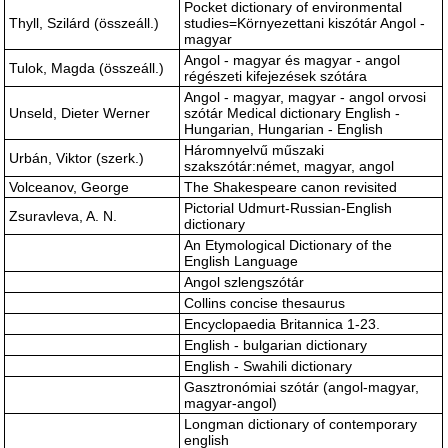
Pocket dictionary of environmental
Thyll, Szilárd (összeáll.)
studies=Környezettani kiszótár Angol -
magyar
Angol - magyar és magyar - angol
Tulok, Magda (összeáll.)
régészeti kifejezések szótára
Angol - magyar, magyar - angol orvosi
Unseld, Dieter Werner
szótár Medical dictionary English -
Hungarian, Hungarian - English
Háromnyelvű műszaki
Urbán, Viktor (szerk.)
szakszótár:német, magyar, angol
Volceanov, George
The Shakespeare canon revisited
Pictorial Udmurt-Russian-English
Zsuravleva, A. N.
dictionary
An Etymological Dictionary of the
English Language
Angol szlengszótár
Collins concise thesaurus
Encyclopaedia Britannica 1-23.
English - bulgarian dictionary
English - Swahili dictionary
Gasztronómiai szótár (angol-magyar,
magyar-angol)
Longman dictionary of contemporary
english