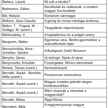
Bedecs, László
Mi volt a kérdés?
Kerülőutak és zsákutcák: a modern
Bednanics, Gábor
magyar líra kezdetei
Bél, Mátyás
Komárom vármegye
Belfiore, Jean-Claudw
A görög és római mitológia lexikona
Bellon, T. - Fügedi, M. -
Tárgyalkotó népművészet
Szilágyi, M. (szerk.)
Bélohradsky, V.
A kapitalizmus és a polgári erény
Egyirányú utca. Berlini gyermekkor a
Benjamin, Walter
századforduló táján
Benoschofsky, Ilona -
A Budapesti Zsidó Múzeum
Scheiber, Sándor
Benyhe, János
Új dohogó: Nyelv-őr-járat
Benyovszky, Krisztián
Fosztogatás: Móricz-elemzések
Berkes, Tamás (szerk.)
Keresztirányok
Bernáth, Árpád - Bombitz,
Posztumusz reneszánsz
Attila (szerk.)
Magyar irodalmi jelenlét idegen
Bernáth, Árpád (szerk.)
kontextusokban
Miért olvassák a németek a
Bernáth, Árpád (szerk.)
magyarokat?
Bernáth, Mária
Rippl-Rónai
A negyvennyolcas magyar
Bernstein, Béla