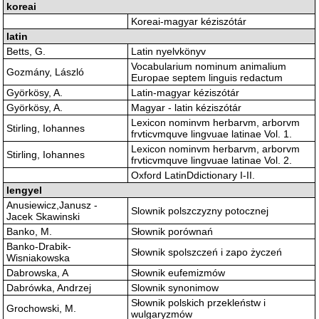
koreai
Koreai-magyar kéziszótár
latin
Betts, G.
Latin nyelvkönyv
Vocabularium nominum animalium
Gozmány, László
Europae septem linguis redactum
Györkösy, A.
Latin-magyar kéziszótár
Györkösy, A.
Magyar - latin kéziszótár
Lexicon nominvm herbarvm, arborvm
Stirling, Iohannes
frvticvmquve lingvuae latinae Vol. 1.
Lexicon nominvm herbarvm, arborvm
Stirling, Iohannes
frvticvmquve lingvuae latinae Vol. 2.
Oxford LatinDdictionary I-II.
lengyel
Anusiewicz,Janusz -
Slownik polszczyzny potocznej
Jacek Skawinski
Banko, M.
Słownik porównań
Banko-Drabik-
Słownik spolszczeń i zapo życzeń
Wisniakowska
Dabrowska, A
Słownik eufemizmów
Dabrówka, Andrzej
Slownik synonimow
Słownik polskich przekleństw i
Grochowski, M.
wulgaryzmów