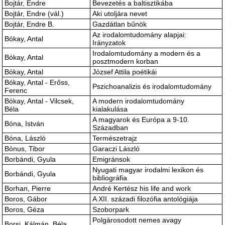
Bojtár, Endre
Bevezetés a baltisztikába
Bojtár, Endre (vál.)
Aki utoljára nevet
Bojtár, Endre B.
Gazdátlan bűnök
Az irodalomtudomány alapjai:
Bókay, Antal
Irányzatok
Irodalomtudomány a modern és a
Bókay, Antal
posztmodern korban
Bókay, Antal
József Attila poétikái
Bókay, Antal - Erőss,
Pszichoanalizis és irodalomtudomány
Ferenc
Bókay, Antal - Vilcsek,
A modern irodalomtudomány
Béla
kialakulása
A magyarok és Európa a 9-10.
Bóna, István
Században
Bóna, László
Természetrajz
Bónus, Tibor
Garaczi László
Borbándi, Gyula
Emigránsok
Nyugati magyar irodalmi lexikon és
Borbándi, Gyula
bibliográfia
Borhan, Pierre
André Kertész his life and work
Boros, Gábor
A XII. századi filozófia antológiája
Boros, Géza
Szoborpark
Polgárosodott nemes avagy
Borsi_Kálmán, Béla